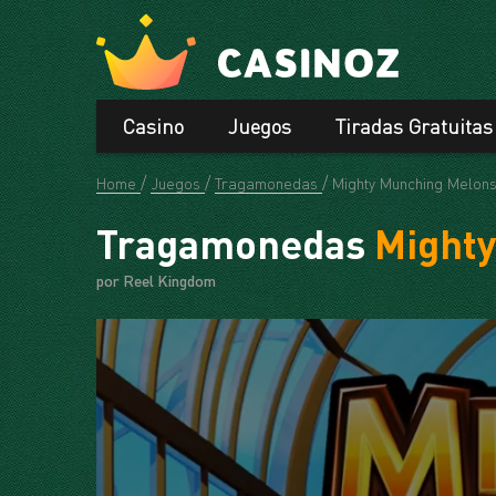
Casino
Juegos
Tiradas Gratuitas
Home
Juegos
Tragamonedas
Mighty Munching Melo
Tragamonedas
Might
por Reel Kingdom