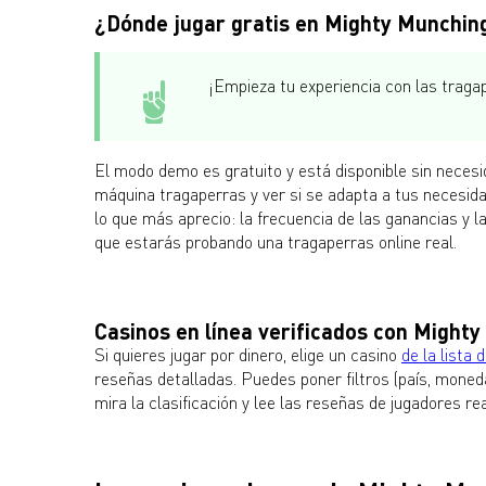
¿Dónde jugar gratis en Mighty Munching
¡Empieza tu experiencia con las trag
El modo demo es gratuito y está disponible sin necesi
máquina tragaperras y ver si se adapta a tus necesid
lo que más aprecio: la frecuencia de las ganancias y la
que estarás probando una tragaperras online real.
Casinos en línea verificados con Migh
Si quieres jugar por dinero, elige un casino
de la lista 
reseñas detalladas. Puedes poner filtros (país, moneda
mira la clasificación y lee las reseñas de jugadores re