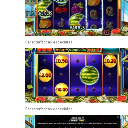
Características especiales
Características especiales