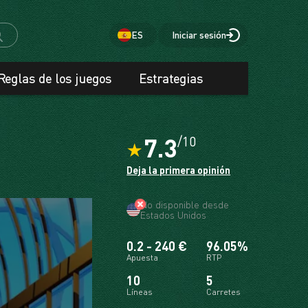
ES
Iniciar sesión
Reglas de los juegos
Estrategias
7.3
/10
Deja la primera opinión
No disponible desde
Estados Unidos
0.2 - 240 €
96.05%
Apuesta
RTP
10
5
Líneas
Carretes