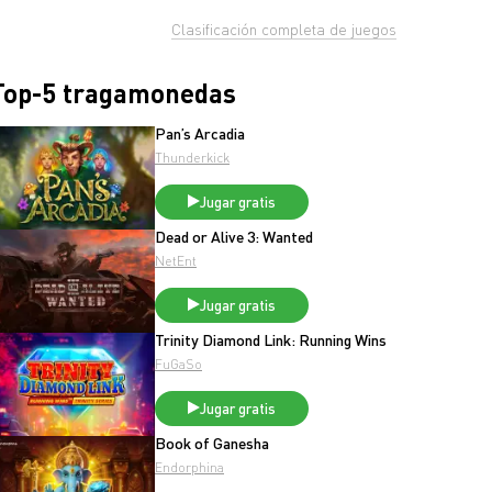
Clasificación completa de juegos
Top-5 tragamonedas
Pan’s Arcadia
Thunderkick
Jugar gratis
Dead or Alive 3: Wanted
NetEnt
Jugar gratis
Trinity Diamond Link: Running Wins
FuGaSo
Jugar gratis
Book of Ganesha
Endorphina