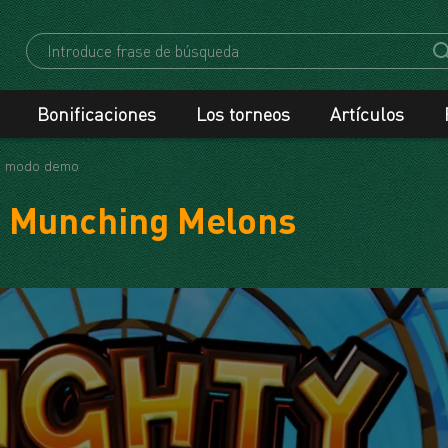
Bonificaciones
Los torneos
Artículos
ns modo demo
y Munching Melons