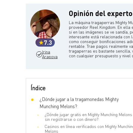
Opinión del experto
La máquina tragaperras Mighty Mun
proveedor Reel Kingdom. En ella e
si en las imágenes se ve sandía, p
interesante está relacionada con 
7.3
como conseguir bonificaciones adi
rentable. Trae pagos realmente val
tragaperras es bastante sencilla,
Irina
con cualquier presupuesto y nivel 
Arapova
Índice
¿Dónde jugar a la tragamonedas Mighty
Munching Melons?
¿Dónde jugar gratis en Mighty Munching Melons
sin registrarse o con dinero?
Casinos en línea verificados con Mighty Munching
Melons