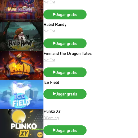
NetEnt
Jugar gratis
Rabid Randy
NetEnt
Jugar gratis
Finn and the Dragon Tales
NetEnt
Jugar gratis
Ice Field
Jugar gratis
Plinko XY
BGaming
Jugar gratis