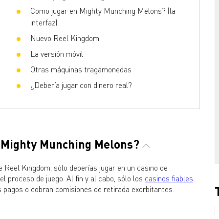
Como jugar en Mighty Munching Melons? (la
interfaz)
Nuevo Reel Kingdom
La versión móvil
Otras máquinas tragamonedas
¿Debería jugar con dinero real?
s Mighty Munching Melons?
 Reel Kingdom, sólo deberías jugar en un casino de
l proceso de juego. Al fin y al cabo, sólo los
casinos fiables
s pagos o cobran comisiones de retirada exorbitantes.