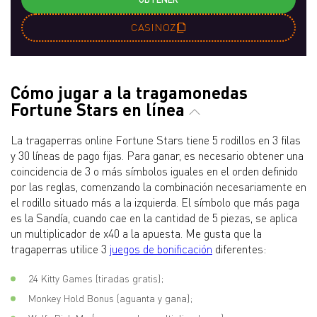
CASINOZ
Cómo jugar a la tragamonedas
Fortune Stars en línea
La tragaperras online Fortune Stars tiene 5 rodillos en 3 filas
y 30 líneas de pago fijas. Para ganar, es necesario obtener una
coincidencia de 3 o más símbolos iguales en el orden definido
por las reglas, comenzando la combinación necesariamente en
el rodillo situado más a la izquierda. El símbolo que más paga
es la Sandía, cuando cae en la cantidad de 5 piezas, se aplica
un multiplicador de x40 a la apuesta. Me gusta que la
tragaperras utilice 3
juegos de bonificación
diferentes:
24 Kitty Games (tiradas gratis);
Monkey Hold Bonus (aguanta y gana);