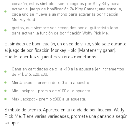
corazón, estos símbolos son recogidos por Kitty Kitty para
activar el juego de bonificación 24 Kitty Games; una estrella,
cada uno se mueve a un mono para activar la bonificación
Monkey Hold;
gustos, que siempre son recogidos por el guitarrista lobo
para activar la función de bonificación Wolfy Pick Me.
El símbolo de bonificación, un disco de vinilo, sólo sale durante
el juego de bonificación Monkey Hold (Mantener y ganar).
Puede tener los siguientes valores monetarios
Gana en cantidades de x1 a x10 a la apuesta (en incrementos
de +1), x15, x20, x30;
Min Jackpot - premio de x50 a la apuesta;
Mid Jackpot - premio de x100 a la apuesta;
Max Jackpot - premio x300 a la apuesta.
Símbolo de premio. Aparece en la ronda de bonificación Wolfy
Pick Me. Tiene varias variedades, promete una ganancia según
su tipo: