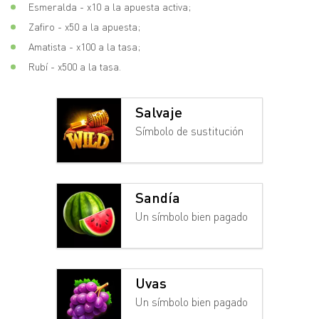
Esmeralda - x10 a la apuesta activa;
Zafiro - x50 a la apuesta;
Amatista - x100 a la tasa;
Rubí - x500 a la tasa.
Salvaje
Símbolo de sustitución
Sandía
Un símbolo bien pagado
Uvas
Un símbolo bien pagado