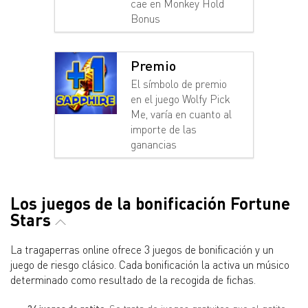
cae en Monkey Hold
Bonus
Premio
El símbolo de premio
en el juego Wolfy Pick
Me, varía en cuanto al
importe de las
ganancias
Los juegos de la bonificación Fortune
Stars
La tragaperras online ofrece 3 juegos de bonificación y un
juego de riesgo clásico. Cada bonificación la activa un músico
determinado como resultado de la recogida de fichas.