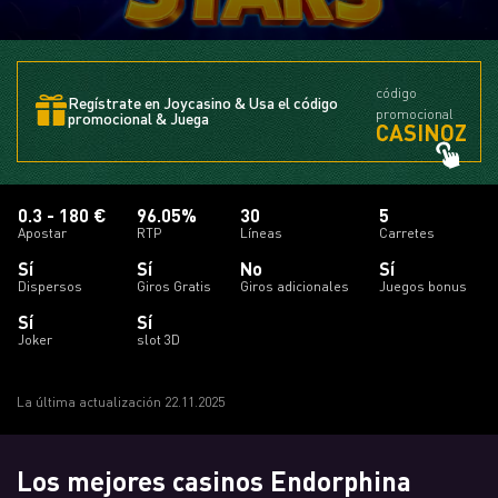
código
Regístrate en Joycasino & Usa el código
promocional
promocional & Juega
CASINOZ
0.3 - 180 €
96.05%
30
5
Apostar
RTP
Líneas
Carretes
Sí
Sí
No
Sí
Dispersos
Giros Gratis
Giros adicionales
Juegos bonus
Sí
Sí
Joker
slot 3D
La última actualización 22.11.2025
Los mejores casinos Endorphina