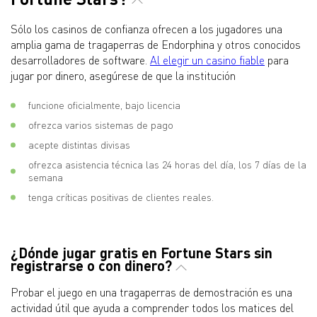
Sólo los casinos de confianza ofrecen a los jugadores una
amplia gama de tragaperras de Endorphina y otros conocidos
desarrolladores de software.
Al elegir un casino fiable
para
jugar por dinero, asegúrese de que la institución
funcione oficialmente, bajo licencia
ofrezca varios sistemas de pago
acepte distintas divisas
ofrezca asistencia técnica las 24 horas del día, los 7 días de la
semana
tenga críticas positivas de clientes reales.
¿Dónde jugar gratis en Fortune Stars sin
registrarse o con dinero?
Probar el juego en una tragaperras de demostración es una
actividad útil que ayuda a comprender todos los matices del