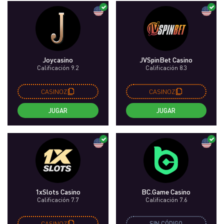
Joycasino
JVSpinBet Casino
Calificación 9.2
Calificación 8.3
CASINOZ
CASINOZ
JUGAR
JUGAR
1xSlots Casino
BC.Game Casino
Calificación 7.7
Calificación 7.6
CASINOZ
SIN CÓDIGO