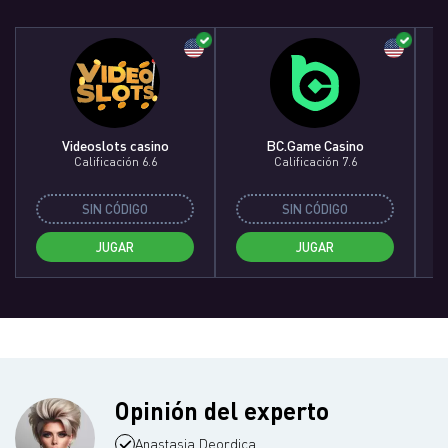
Videoslots сasino
BC.Game Casino
Calificación 6.6
Calificación 7.6
SIN CÓDIGO
SIN CÓDIGO
JUGAR
JUGAR
Opinión del experto
Anastasia Deordica