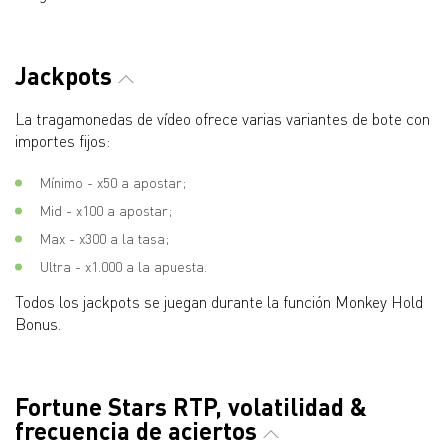
Jackpots
La tragamonedas de vídeo ofrece varias variantes de bote con
importes fijos:
Mínimo - x50 a apostar;
Mid - x100 a apostar;
Max - x300 a la tasa;
Ultra - x1.000 a la apuesta.
Todos los jackpots se juegan durante la función Monkey Hold
Bonus.
Fortune Stars RTP, volatilidad &
frecuencia de aciertos