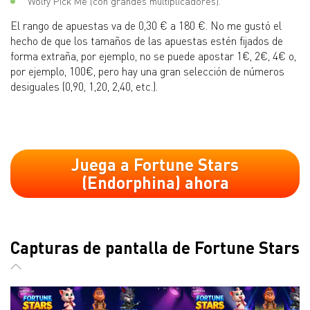
Wolfy Pick Me (con grandes multiplicadores).
El rango de apuestas va de 0,30 € a 180 €. No me gustó el
hecho de que los tamaños de las apuestas estén fijados de
forma extraña, por ejemplo, no se puede apostar 1€, 2€, 4€ o,
por ejemplo, 100€, pero hay una gran selección de números
desiguales (0,90, 1,20, 2,40, etc.).
Juega a Fortune Stars
(Endorphina) ahora
Capturas de pantalla de Fortune Stars