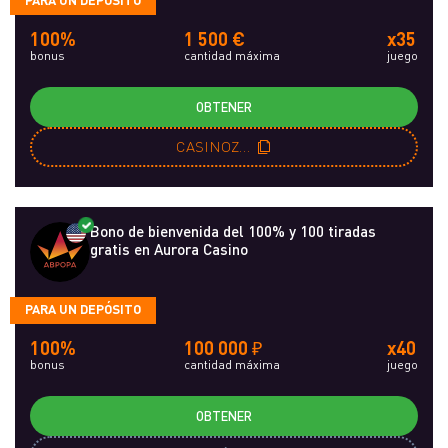
100%
1 500 €
x35
bonus
cantidad máxima
juego
OBTENER
CASINOZRU
Bono de bienvenida del 100% y 100 tiradas
gratis en Aurora Casino
PARA UN DEPÓSITO
100%
100 000 ₽
x40
bonus
cantidad máxima
juego
OBTENER