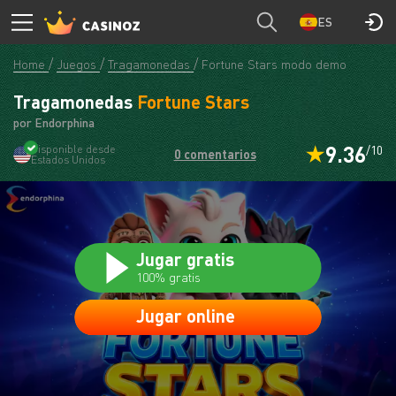
CASINOZ
JUGAR
ES
Home
Juegos
Tragamonedas
Fortune Stars modo demo
Tragamonedas
Fortune Stars
por Endorphina
9.36
Disponible desde
/10
0 comentarios
Estados Unidos
Jugar gratis
100% gratis
Jugar online