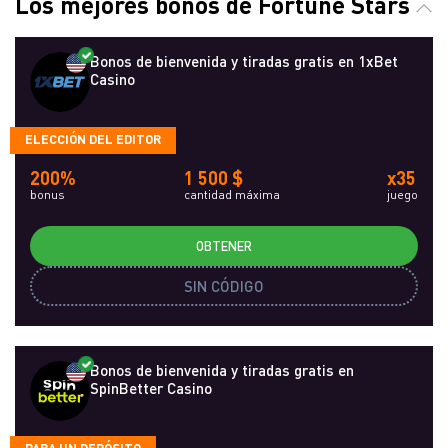
Los mejores bonos de Fortune Stars
Bonos de bienvenida y tiradas gratis en 1xBet
Casino
ELECCIÓN DEL EDITOR
200%
1 500 $
x35
bonus
cantidad máxima
juego
OBTENER
SIN CÓDIGO
Bonos de bienvenida y tiradas gratis en
SpinBetter Casino
PARA UN DEPÓSITO