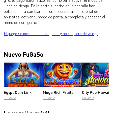
giro, el juego automático, así como para activar el modo de
juego de riesgo. En la parte superior de la pantalla hay
botones para cambiar el idioma, consultar el historial de
apuestas, activar el modo de pantalla completa y acceder al
menú de configuración.
El juego se inicia en el navegador y no requiere descarga
.
Nuevo FuGaSo
Egypt Coin Link
Mega Rich Fruits
City Pop Hawaii
FuGaSo
FuGaSo
FuGaSo