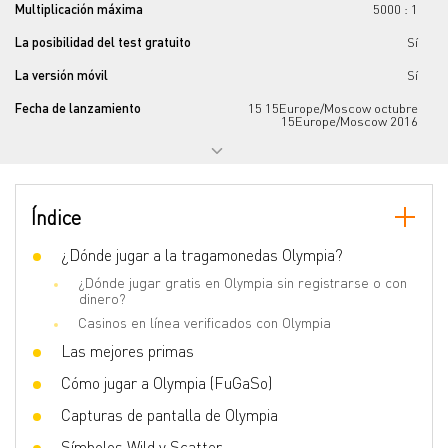
Multiplicación máxima
5000 : 1
La posibilidad del test gratuito
Sí
La versión móvil
Sí
Fecha de lanzamiento
15 15Europe/Moscow octubre
15Europe/Moscow 2016
Jackpot progresivo
Sí
El numero de los tambores
5
Índice
El numero de las líneas
10
Jokers
¿Dónde jugar a la tragamonedas Olympia?
Sí
¿Dónde jugar gratis en Olympia sin registrarse o con
Scatter
Sí
dinero?
Los juegos de bonificación
Free Games
Casinos en línea verificados con Olympia
Las mejores primas
La volatilidad
High
Cómo jugar a Olympia (FuGaSo)
Slot 3D
No
Capturas de pantalla de Olympia
Respins
No
Símbolos Wild y Scatter