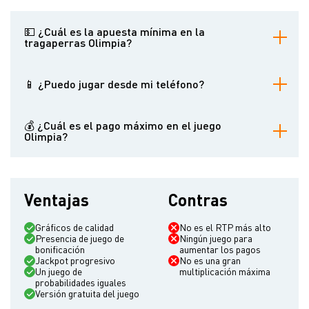
💵 ¿Cuál es la apuesta mínima en la
tragaperras Olimpia?
La apuesta mínima es de 0,20 euros.
📱 ¿Puedo jugar desde mi teléfono?
Sí, la tragaperras Olimpia permite jugar desde dispositivos
móviles.
💰 ¿Cuál es el pago máximo en el juego
Olimpia?
El
beneficio
máximo es igual a x5000 a la puja inicial.
Ventajas
Contras
Gráficos de calidad
No es el RTP más alto
Presencia de juego de
Ningún juego para
bonificación
aumentar los pagos
Jackpot progresivo
No es una gran
Un juego de
multiplicación máxima
probabilidades iguales
Versión gratuita del juego