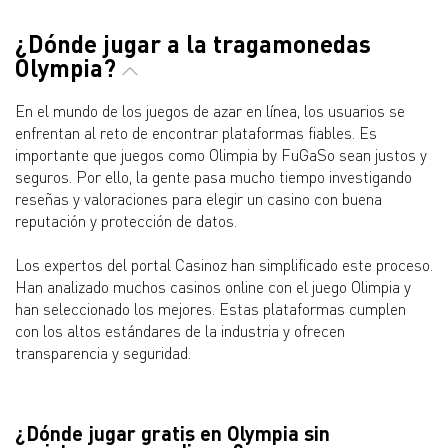
¿Dónde jugar a la tragamonedas
Olympia?
En el mundo de los juegos de azar en línea, los usuarios se
enfrentan al reto de encontrar plataformas fiables. Es
importante que juegos como Olimpia by FuGaSo sean justos y
seguros. Por ello, la gente pasa mucho tiempo investigando
reseñas y valoraciones para elegir un casino con buena
reputación y protección de datos.
Los expertos del portal Casinoz han simplificado este proceso.
Han analizado muchos casinos online con el juego Olimpia y
han seleccionado los mejores. Estas plataformas cumplen
con los altos estándares de la industria y ofrecen
transparencia y seguridad.
¿Dónde jugar gratis en Olympia sin