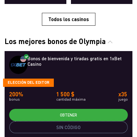
Todos los casinos
Los mejores bonos de Olympia
Bonos de bienvenida y tiradas gratis en 1xBet
Casino
ELECCIÓN DEL EDITOR
200%
1 500 $
x35
bonus
cantidad máxima
juego
OBTENER
SIN CÓDIGO