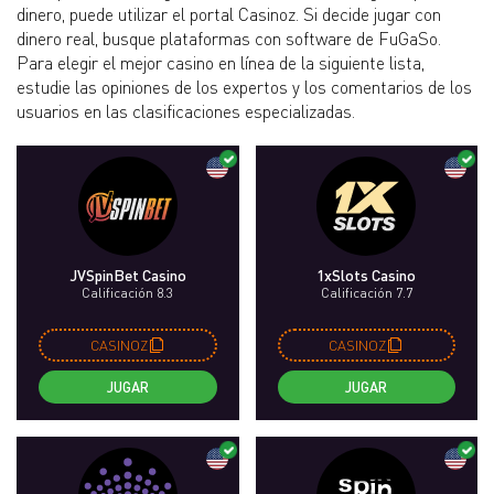
dinero, puede utilizar el portal Casinoz. Si decide jugar con
dinero real, busque plataformas con software de FuGaSo.
Para elegir el mejor casino en línea de la siguiente lista,
estudie las opiniones de los expertos y los comentarios de los
usuarios en las clasificaciones especializadas.
JVSpinBet Casino
1xSlots Casino
Calificación 8.3
Calificación 7.7
CASINOZ
CASINOZ
JUGAR
JUGAR