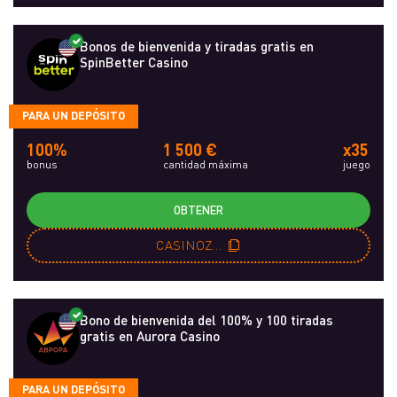
Bonos de bienvenida y tiradas gratis en
SpinBetter Casino
PARA UN DEPÓSITO
100%
1 500 €
x35
bonus
cantidad máxima
juego
OBTENER
CASINOZRU
Bono de bienvenida del 100% y 100 tiradas
gratis en Aurora Casino
PARA UN DEPÓSITO