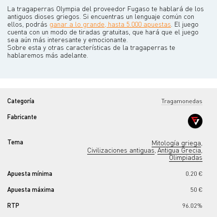
La tragaperras Olympia del proveedor Fugaso te hablará de los
antiguos dioses griegos. Si encuentras un lenguaje común con
ellos, podrás
ganar a lo grande, hasta 5.000 apuestas
. El juego
cuenta con un modo de tiradas gratuitas, que hará que el juego
sea aún más interesante y emocionante.
Sobre esta y otras características de la tragaperras te
hablaremos más adelante.
Categoría
Tragamonedas
Fabricante
Tema
Mitología griega
,
Civilizaciones antiguas
Antigua Grecia
,
,
Olimpiadas
Apuesta mínima
0.20 €
Apuesta máxima
50 €
RTP
96.02%