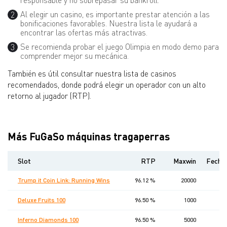
Al elegir un casino, es importante prestar atención a las
bonificaciones favorables. Nuestra lista le ayudará a
encontrar las ofertas más atractivas.
Se recomienda probar el juego Olimpia en modo demo para
comprender mejor su mecánica.
También es útil consultar nuestra lista de casinos
recomendados, donde podrá elegir un operador con un alto
retorno al jugador (RTP).
Más FuGaSo máquinas tragaperras
Slot
RTP
Maxwin
Fecha 
Trump it Coin Link: Running Wins
96.12 %
20000
Deluxe Fruits 100
96.50 %
1000
Inferno Diamonds 100
96.50 %
5000