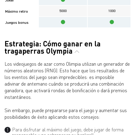
Joker
5000
1000
Máximo retiro
Juegos bonus
Estrategia: Cómo ganar en la
tragaperras Olympia
Los videojuegos de azar como Olimpia utilizan un generador de
números aleatorios (RNG). Esto hace que los resultados de
los eventos del juego sean impredecibles: es imposible
adivinar de antemano cuándo se producirá una combinación
ganadora, que activará rondas de bonificación o dará premios
instantáneos.
Sin embargo, puede prepararse para el juego y aumentar sus
posibilidades de éxito aplicando estos consejos:
Para disfrutar al máximo del juego, debe jugar de forma
responsable y no sobrepasar su bankroll.