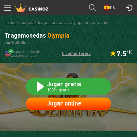
CASINOZ
JUGAR
ES
Home
Juegos
Tragamonedas
Olympia modo demo
Tragamonedas
Olympia
por FuGaSo
7.5
Disponible desde
/10
0 comentarios
Estados Unidos
Jugar gratis
100% gratis
Jugar online