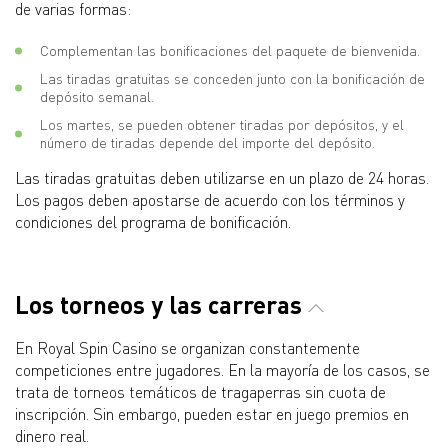
de varias formas:
Complementan las bonificaciones del paquete de bienvenida.
Las tiradas gratuitas se conceden junto con la bonificación de
depósito semanal.
Los martes, se pueden obtener tiradas por depósitos, y el
número de tiradas depende del importe del depósito.
Las tiradas gratuitas deben utilizarse en un plazo de 24 horas.
Los pagos deben apostarse de acuerdo con los términos y
condiciones del programa de bonificación.
Los torneos y las carreras
En Royal Spin Casino se organizan constantemente
competiciones entre jugadores. En la mayoría de los casos, se
trata de torneos temáticos de tragaperras sin cuota de
inscripción. Sin embargo, pueden estar en juego premios en
dinero real.