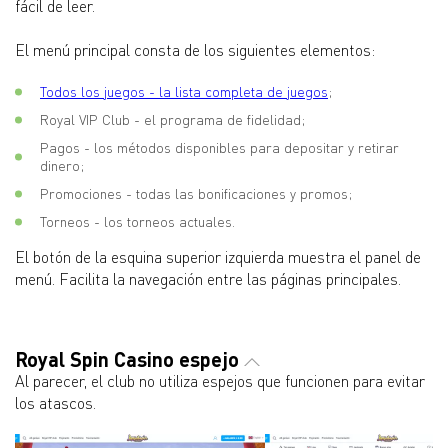
fácil de leer.
El menú principal consta de los siguientes elementos:
Todos los juegos - la lista completa de juegos
;
Royal VIP Club - el programa de fidelidad;
Pagos - los métodos disponibles para depositar y retirar
dinero;
Promociones - todas las bonificaciones y promos;
Torneos - los torneos actuales.
El botón de la esquina superior izquierda muestra el panel de
menú. Facilita la navegación entre las páginas principales.
Royal Spin Casino espejo
Al parecer, el club no utiliza espejos que funcionen para evitar
los atascos.