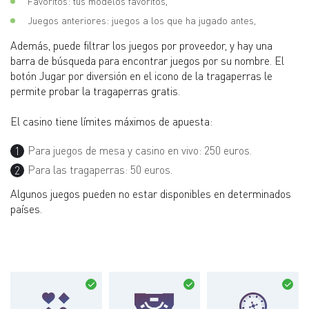
Favoritos: tus modelos favoritos,
Juegos anteriores: juegos a los que ha jugado antes,
Además, puede filtrar los juegos por proveedor, y hay una
barra de búsqueda para encontrar juegos por su nombre. El
botón Jugar por diversión en el icono de la tragaperras le
permite probar la tragaperras gratis.
El casino tiene límites máximos de apuesta:
Para juegos de mesa y casino en vivo: 250 euros.
Para las tragaperras: 50 euros.
Algunos juegos pueden no estar disponibles en determinados
países.