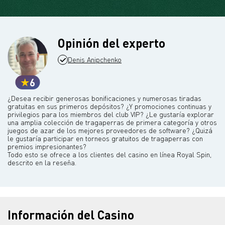
Opinión del experto
Denis Anipchenko
6
¿Desea recibir generosas bonificaciones y numerosas tiradas
gratuitas en sus primeros depósitos? ¿Y promociones continuas y
privilegios para los miembros del club VIP? ¿Le gustaría explorar
una amplia colección de tragaperras de primera categoría y otros
juegos de azar de los mejores proveedores de software? ¿Quizá
le gustaría participar en torneos gratuitos de tragaperras con
premios impresionantes?
Todo esto se ofrece a los clientes del casino en línea Royal Spin,
descrito en la reseña.
Información del Casino