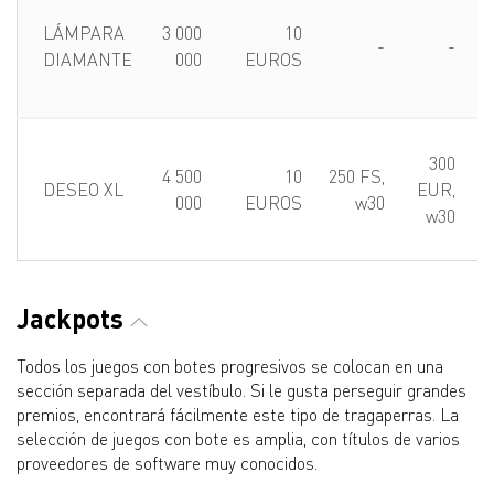
LÁMPARA
3 000
10
-
-
DIAMANTE
000
EUROS
300
4 500
10
250 FS,
DESEO XL
EUR,
000
EUROS
w30
w30
Jackpots
Todos los juegos con botes progresivos se colocan en una
sección separada del vestíbulo. Si le gusta perseguir grandes
premios, encontrará fácilmente este tipo de tragaperras. La
selección de juegos con bote es amplia, con títulos de varios
proveedores de software muy conocidos.