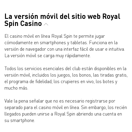
La versión móvil del sitio web Royal
Spin Casino
El casino móvil en línea Royal Spin te permite jugar
cómodamente en smartphones y tabletas. Funciona en la
versión de navegador con una interfaz fácil de usar e intuitiva.
La versión móvil se carga muy rápidamente.
Todos los servicios esenciales del club están disponibles en la
versión móvil, incluidos los juegos, los bonos, las tiradas gratis,
el programa de fidelidad, los crupieres en vivo, los botes y
mucho más.
Vale la pena señalar que no es necesario registrarse por
separado para el casino móvil en línea. Sin embargo, los recién
llegados pueden unirse a Royal Spin abriendo una cuenta en
su smartphone.