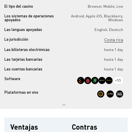
El tipo del casino
Browser, Mobile, Live
Los sistemas de operaciones
Android, Apple iOS, Blackberry,
apoyados
Windows
Las lenguas apoyadas
English, Deutsch
La jurisdicción
Costa rica
Las billeteras electrónicas
hasta 1 day
Las tarjetas bancarias
hasta 1 day
Las cuentas bancarias
hasta 1 day
Software
+55
Plataformas en vivo
No permitido en países
Samoa Americana,
Reino Unido,
Territorio Británico del Océano Índico,
Puerto Rico,
Islas menores alejadas de los Estados
Unidos,
Ventajas
Estados Unidos,
Contras
Islas Vírgenes,
Islas Vírgenes de los Estados Unidos