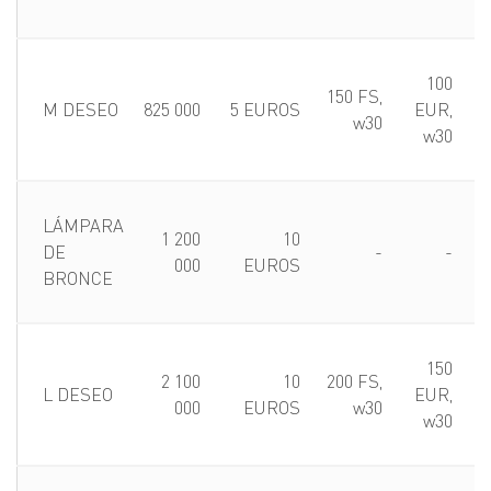
100
150 FS,
M DESEO
825 000
5 EUROS
EUR,
w30
w30
LÁMPARA
1 200
10
DE
-
-
000
EUROS
BRONCE
150
2 100
10
200 FS,
L DESEO
EUR,
000
EUROS
w30
w30