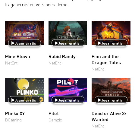
tragaperras en versiones demo.
Jugar gratis
Jugar gratis
Jugar gratis
Mine Blown
Rabid Randy
Finn and the
Dragon Tales
NetEnt
NetEnt
NetEnt
Jugar gratis
Jugar gratis
Jugar gratis
Plinko XY
Pilot
Dead or Alive 3:
Wanted
BGaming
Gamzix
NetEnt