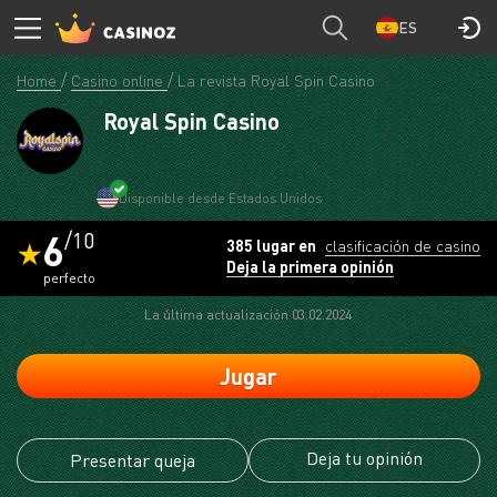
Royal Spin Casino
JUGAR
ES
Home
Casino online
La revista Royal Spin Casino
Royal Spin Casino
Disponible desde Estados Unidos
6
/10
385 lugar en
clasificación de casino
Deja la primera opinión
perfecto
La última actualización 03.02.2024
Jugar
Deja tu opinión
Presentar queja