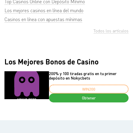
Top Casinos Online con Depósito Mínimo
Los mejores casinos en línea del mundo
Casinos en línea con apuestas mínimas
Todos los artículos
Los Mejores Bonos de Casino
200% y 100 tiradas gratis en tu primer
depósito en Nokycbets
WIN200
Obtener