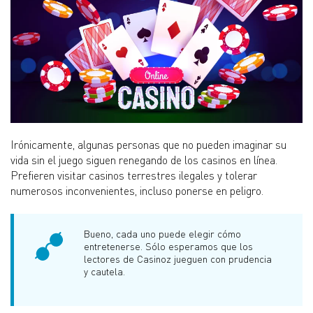
Irónicamente, algunas personas que no pueden imaginar su
vida sin el juego siguen renegando de los casinos en línea.
Prefieren visitar casinos terrestres ilegales y tolerar
numerosos inconvenientes, incluso ponerse en peligro.
Bueno, cada uno puede elegir cómo
entretenerse. Sólo esperamos que los
lectores de Casinoz jueguen con prudencia
y cautela.