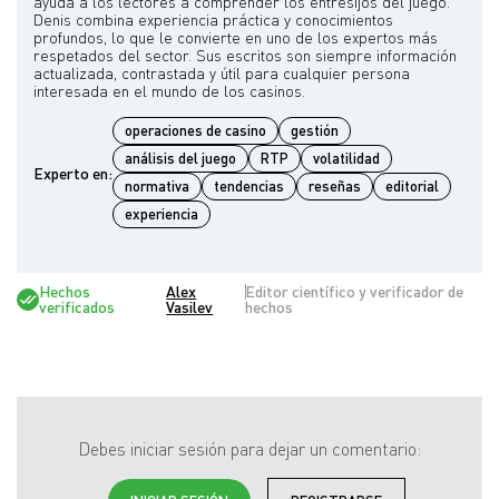
ayuda a los lectores a comprender los entresijos del juego.
Denis combina experiencia práctica y conocimientos
profundos, lo que le convierte en uno de los expertos más
respetados del sector. Sus escritos son siempre información
actualizada, contrastada y útil para cualquier persona
operaciones de casino
gestión
análisis del juego
RTP
volatilidad
Experto en:
normativa
tendencias
reseñas
editorial
experiencia
Hechos
Alex
Editor científico y verificador de
verificados
Vasilev
hechos
Debes iniciar sesión para dejar un comentario: