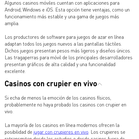
Algunos casinos móviles cuentan con aplicaciones para
Android, Windows e iOS. Esta opción tiene ventajas, como un
funcionamiento más estable y una gama de juegos más
amplia.
Los productores de software para juegos de azar en línea
adaptan todos los juegos nuevos a las pantallas táctiles.
Dichos juegos presentan pesos más ligeros y diseños únicos.
Las tragaperras para móvil de los principales desarrolladores
presentan gráficos de alta calidad y una funcionalidad
excelente.
Casinos con crupier en vivo
Si echa de menos la emoción de los casinos físicos,
probablemente no haya probado los casinos con crupier en
vivo.
La mayoría de los casinos en línea modernos ofrecen la
posibilidad de
jugar con crupieres en vivo
. Los crupieres se
retransmiten desde los estudios o desde casinos fuera de