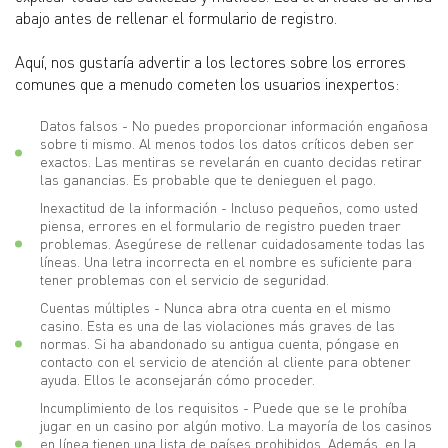
abajo antes de rellenar el formulario de registro.
Aquí, nos gustaría advertir a los lectores sobre los errores
comunes que a menudo cometen los usuarios inexpertos:
Datos falsos - No puedes proporcionar información engañosa
sobre ti mismo. Al menos todos los datos críticos deben ser
exactos. Las mentiras se revelarán en cuanto decidas retirar
las ganancias. Es probable que te denieguen el pago.
Inexactitud de la información - Incluso pequeños, como usted
piensa, errores en el formulario de registro pueden traer
problemas. Asegúrese de rellenar cuidadosamente todas las
líneas. Una letra incorrecta en el nombre es suficiente para
tener problemas con el servicio de seguridad.
Cuentas múltiples - Nunca abra otra cuenta en el mismo
casino. Esta es una de las violaciones más graves de las
normas. Si ha abandonado su antigua cuenta, póngase en
contacto con el servicio de atención al cliente para obtener
ayuda. Ellos le aconsejarán cómo proceder.
Incumplimiento de los requisitos - Puede que se le prohíba
jugar en un casino por algún motivo. La mayoría de los casinos
en línea tienen una lista de países prohibidos. Además, en la