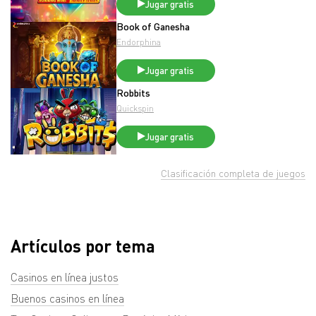
Jugar gratis
Book of Ganesha
Endorphina
Jugar gratis
Robbits
Quickspin
Jugar gratis
Clasificación completa de juegos
Artículos por tema
Casinos en línea justos
Buenos casinos en línea