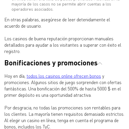
mayoría de los casos no se permite abrir cuentas a los
operadores asociados.
En otras palabras, asegúrese de leer detenidamente el
acuerdo de usuario.
Los casinos de buena reputación proporcionan manuales
detallados para ayudar a los visitantes a superar con éxito el
registro.
Bonificaciones y promociones
Hoy en día,
todos los casinos online ofrecen bonos
y
promociones. Algunos sitios de juego sorprenden con ofertas
fantásticas. Una bonificación del 500% de hasta 5000 $ en el
primer depósito es una oportunidad atractiva.
Por desgracia, no todas las promociones son rentables para
los clientes. La mayoría tienen requisitos demasiado estrictos.
Al elegir un casino en línea, tenga en cuenta el programa de
bonos, incluidos los TyC.