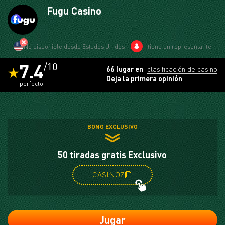
Fugu Casino
No disponible desde Estados Unidos
tiene un representante
7.4
/10
66 lugar en
clasificación de casino
Deja la primera opinión
perfecto
BONO EXCLUSIVO
50 tiradas gratis
Exclusivo
CASINOZ
Jugar