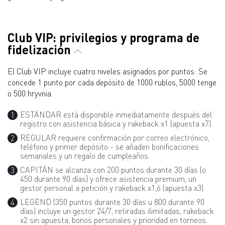
Club VIP: privilegios y programa de
fidelización
El Club VIP incluye cuatro niveles asignados por puntos: Se
concede 1 punto por cada depósito de 1000 rublos, 5000 tenge
o 500 hryvnia.
ESTÁNDAR está disponible inmediatamente después del
registro con asistencia básica y rakeback x1 (apuesta x7).
REGULAR requiere confirmación por correo electrónico,
teléfono y primer depósito - se añaden bonificaciones
semanales y un regalo de cumpleaños.
CAPITÁN se alcanza con 200 puntos durante 30 días (o
450 durante 90 días) y ofrece asistencia premium, un
gestor personal a petición y rakeback x1,6 (apuesta x3).
LEGEND (350 puntos durante 30 días u 800 durante 90
días) incluye un gestor 24/7, retiradas ilimitadas, rakeback
x2 sin apuesta, bonos personales y prioridad en torneos.