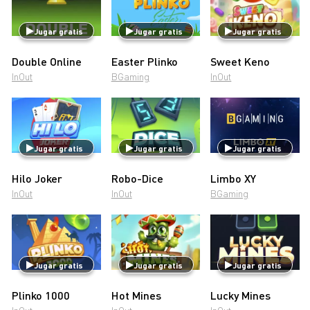
Jugar gratis
Jugar gratis
Jugar gratis
Double Online
Easter Plinko
Sweet Keno
InOut
BGaming
InOut
Jugar gratis
Jugar gratis
Jugar gratis
Hilo Joker
Robo-Dice
Limbo XY
InOut
InOut
BGaming
Jugar gratis
Jugar gratis
Jugar gratis
Plinko 1000
Hot Mines
Lucky Mines