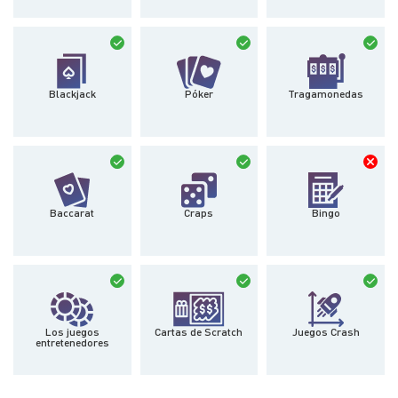
Blackjack
Póker
Tragamonedas
Baccarat
Craps
Bingo
Los juegos
Cartas de Scratch
Juegos Crash
entretenedores