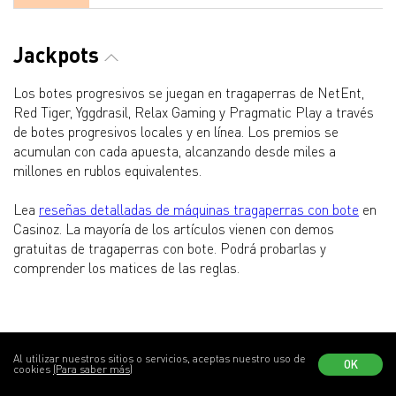
Jackpots
Los botes progresivos se juegan en tragaperras de NetEnt,
Red Tiger, Yggdrasil, Relax Gaming y Pragmatic Play a través
de botes progresivos locales y en línea. Los premios se
acumulan con cada apuesta, alcanzando desde miles a
millones en rublos equivalentes.
Lea
reseñas detalladas de máquinas tragaperras con bote
en
Casinoz. La mayoría de los artículos vienen con demos
gratuitas de tragaperras con bote. Podrá probarlas y
comprender los matices de las reglas.
La versión móvil del sitio web Fugu
Casino
Al utilizar nuestros sitios o servicios, aceptas nuestro uso de
OK
cookies
(Para saber más)