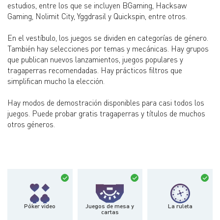
estudios, entre los que se incluyen BGaming, Hacksaw
Gaming, Nolimit City, Yggdrasil y Quickspin, entre otros.
En el vestíbulo, los juegos se dividen en categorías de género.
También hay selecciones por temas y mecánicas. Hay grupos
que publican nuevos lanzamientos, juegos populares y
tragaperras recomendadas. Hay prácticos filtros que
simplifican mucho la elección.
Hay modos de demostración disponibles para casi todos los
juegos. Puede probar gratis tragaperras y títulos de muchos
otros géneros.
Póker video
Juegos de mesa y
La ruleta
cartas