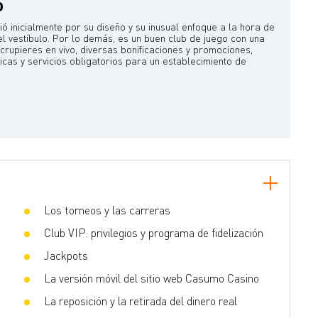
o
ó inicialmente por su diseño y su inusual enfoque a la hora de
l vestíbulo. Por lo demás, es un buen club de juego con una
crupieres en vivo, diversas bonificaciones y promociones,
ticas y servicios obligatorios para un establecimiento de
Los torneos y las carreras
Club VIP: privilegios y programa de fidelización
Jackpots
La versión móvil del sitio web Casumo Casino
La reposición y la retirada del dinero real