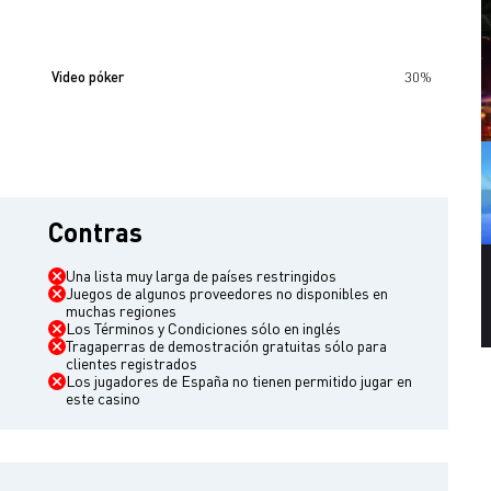
%
Video póker
30%
%
Contras
Una lista muy larga de países restringidos
Juegos de algunos proveedores no disponibles en
muchas regiones
Los Términos y Condiciones sólo en inglés
Tragaperras de demostración gratuitas sólo para
clientes registrados
Los jugadores de España no tienen permitido jugar en
este casino