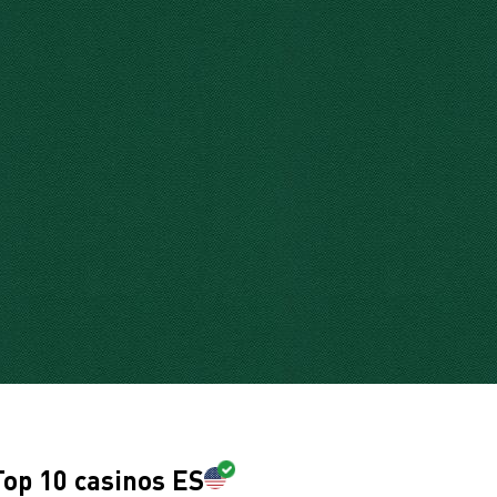
Top 10 casinos ES