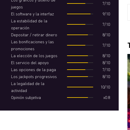
7/10
juegos
El software y la interfaz
9/10
La estabilidad de la
7/10
operación
Depositar / retirar dinero
8/10
Las bonificaciones y las
7/10
promociones
La elección de los juegos
8/10
El servicio del apoyo
8/10
Las opciones de la paga
7/10
Los jackpots progresivos
8/10
La legalidad de la
10/10
actividad
Opinión subjetiva
x0.8