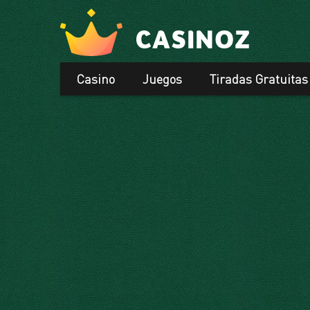
Casino
Juegos
Tiradas Gratuitas