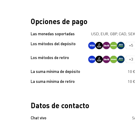
Opciones de pago
Las monedas soportadas
USD, EUR, GBP, CAD, SE
Los métodos del depósito
+5
Los métodos de retiro
+3
La suma mínima de depósito
10 
La suma mínima de retiro
10 
Datos de contacto
Chat vivo
S