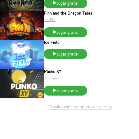
Jugar gratis
Finn and the Dragon Tales
NetEnt
Jugar gratis
Ice Field
Jugar gratis
Plinko XY
BGaming
Jugar gratis
Clasificación completa de juegos