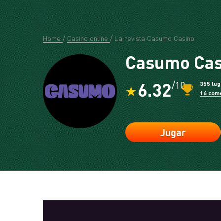
Home
Casino online
La revista Casumo Casino
Casumo Cas
6.32
/10
355 lu
16 com
Jugar