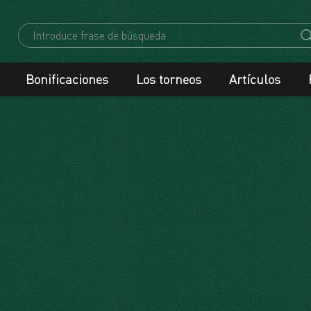
Bonificaciones
Los torneos
Artículos