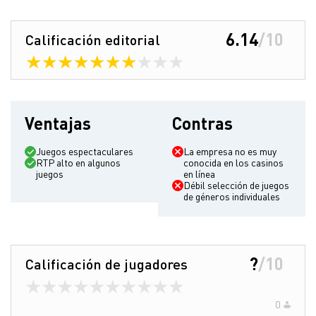
Casinoz publica reseñas de nuevas tragaperras de vídeo. En el
artículo sobre máquinas tragaperras, puedes ejecutar demos
gratuitas.
6.14
/10
Calificación editorial
Ventajas
Contras
Juegos espectaculares
La empresa no es muy
RTP alto en algunos
conocida en los casinos
juegos
en línea
Débil selección de juegos
de géneros individuales
?
/
10
Calificación de jugadores
0