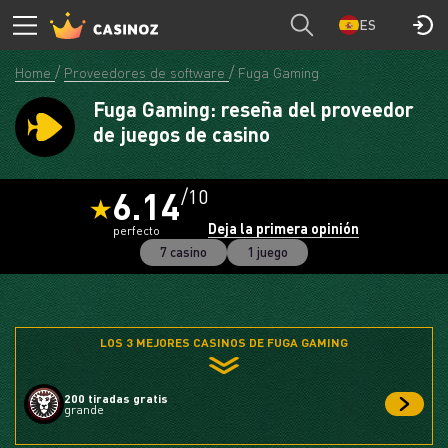
ES
Home
Proveedores de software
Fuga Gaming
Fuga Gaming: reseña del proveedor
de juegos de casino
6.14
/10
Deja la primera opinión
perfecto
7 casino
1 juego
LOS 3 MEJORES CASINOS DE FUGA GAMING
200 tiradas gratis
grande