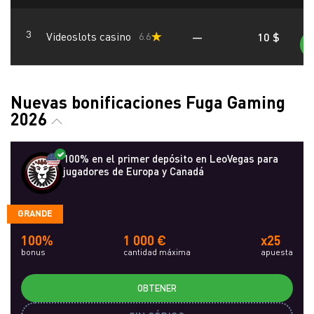
Videoslots сasino
6.6
—
10 $
Nuevas bonificaciones Fuga Gaming
2026
100% en el primer depósito en LeoVegas para
jugadores de Europa y Canadá
GRANDE
100%
1 000 €
x25
bonus
cantidad máxima
apuesta
OBTENER