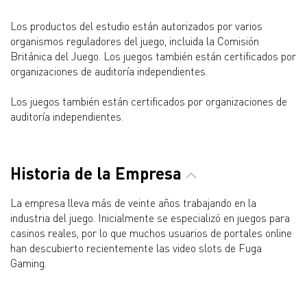
Los productos del estudio están autorizados por varios
organismos reguladores del juego, incluida la Comisión
Británica del Juego. Los juegos también están certificados por
organizaciones de auditoría independientes.
Los juegos también están certificados por organizaciones de
auditoría independientes.
Historia de la Empresa
La empresa lleva más de veinte años trabajando en la
industria del juego. Inicialmente se especializó en juegos para
casinos reales, por lo que muchos usuarios de portales online
han descubierto recientemente las video slots de Fuga
Gaming.