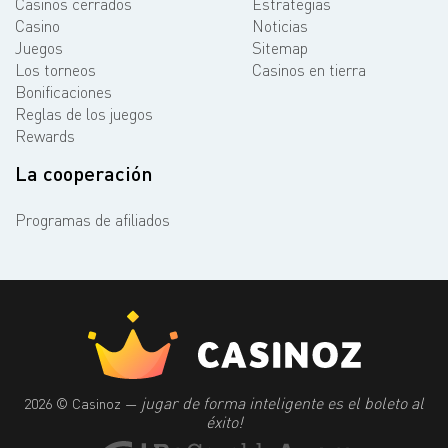
Casinos cerrados
Estrategias
Casino
Noticias
Juegos
Sitemap
Los torneos
Casinos en tierra
Bonificaciones
Reglas de los juegos
Rewards
La cooperación
Programas de afiliados
jugar de forma inteligente es el boleto al
2026 © Casinoz —
éxito!