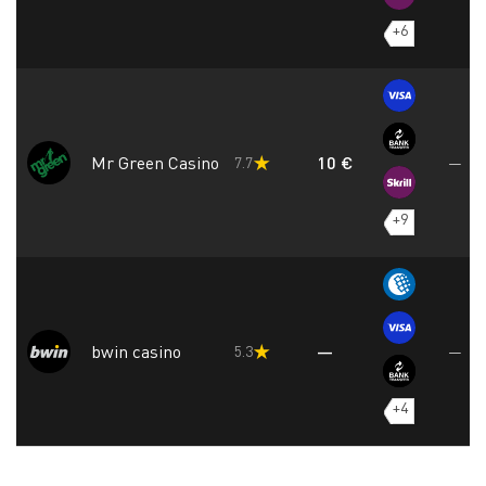
+6
Mr Green Casino
10 €
7.7
—
+9
bwin casino
—
5.3
—
+4