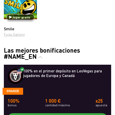
Jugar gratis
Smile
Fuga Gaming
Las mejores bonificaciones
#NAME_EN
100% en el primer depósito en LeoVegas para
jugadores de Europa y Canadá
GRANDE
100%
1 000 €
x25
bonus
cantidad máxima
apuesta