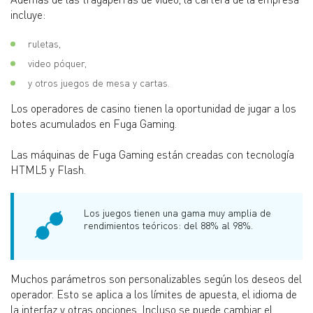
incluye:
ruletas,
video póquer,
y otros juegos de mesa y cartas.
Los operadores de casino tienen la oportunidad de jugar a los
botes acumulados en Fuga Gaming.
Las máquinas de Fuga Gaming están creadas con tecnología
HTML5 y Flash.
Los juegos tienen una gama muy amplia de
rendimientos teóricos: del 88% al 98%.
Muchos parámetros son personalizables según los deseos del
operador. Esto se aplica a los límites de apuesta, el idioma de
la interfaz y otras opciones. Incluso se puede cambiar el