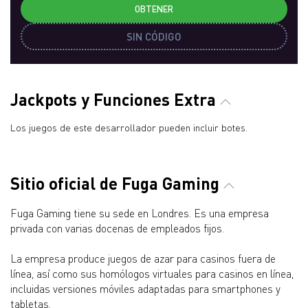
OBTENER
SIN CÓDIGO
Jackpots y Funciones Extra
Los juegos de este desarrollador pueden incluir botes.
Sitio oficial de Fuga Gaming
Fuga Gaming tiene su sede en Londres. Es una empresa
privada con varias docenas de empleados fijos.
La empresa produce juegos de azar para casinos fuera de
línea, así como sus homólogos virtuales para casinos en línea,
incluidas versiones móviles adaptadas para smartphones y
tabletas.