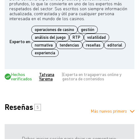
profundos, lo que le convierte en uno de los expertos más
respetados del sector. Sus escritos son siempre información
actualizada, contrastada y útil para cualquier persona
operaciones de casino
gestión
análisis del juego
RTP
volatilidad
Experto en:
normativa
tendencias
reseñas
editorial
experiencia
Hechos
Tatyana
Experta en tragaperras online y
verificados
Yarema
gestora de contenidos
Reseñas
5
Más nuevos primero
Debes iniciar sesión para dejar un comentario: