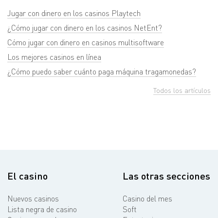
Jugar con dinero en los casinos Playtech
¿Cómo jugar con dinero en los casinos NetEnt?
Cómo jugar con dinero en casinos multisoftware
Los mejores casinos en línea
¿Cómo puedo saber cuánto paga máquina tragamonedas?
Todos los artículos
El casino
Las otras secciones
Nuevos casinos
Casino del mes
Lista negra de casino
Soft