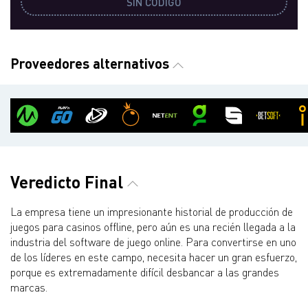
SIN CÓDIGO
Proveedores alternativos
Veredicto Final
La empresa tiene un impresionante historial de producción de
juegos para casinos offline, pero aún es una recién llegada a la
industria del software de juego online. Para convertirse en uno
de los líderes en este campo, necesita hacer un gran esfuerzo,
porque es extremadamente difícil desbancar a las grandes
marcas.