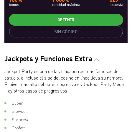
bonus
cantidad máxima
apuesta
OBTENER
SIN CÓDIGO
Jackpots y Funciones Extra
Jackpot Party es una de las tragaperras más famosas del
estudio, e incluso el sitio del casino en línea lleva su nombre.
El nivel más alto del bote progresivo es Jackpot Party Mega.
Hay otros casos de progresivos:
Super
Blowout;
Sorpresa;
Confetti.