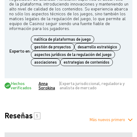
de la plataforma, introduciendo innovaciones y manteniendo un
alto nivel de calidad de los contenidos. Su experiencia abarca
no sólo los aspectos técnicos de los juegos, sino también los
matices legales de la regulación del juego, lo que permite al
equipo de Casinoz seguir siendo una fuente fiable de
nalítica de plataformas de juego
gestión de proyectos
desarrollo estratégico
Experto en:
aspectos jurídicos de la regulación del juego
asociaciones
estrategias de contenidos
Hechos
Anna
Experta jurisdiccional, reguladora y
verificados
Sorokina
analista de mercado
Reseñas
5
Más nuevos primero