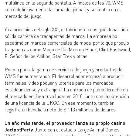
multilínea en la segunda pantalla. A finales de los 90, WMS
cerró definitivamente la rama del pinball y se centró en el
mercado del juego.
Ya a principios del siglo XXI, el fabricante consiguió llenar una
sólida cartera de tragaperras de marca. La empresa no
escatimó en marcas comerciales de moda, por lo que produjo
tragaperras como Mago de Oz, Men on Black, Clint Eastwood,
El Señor de los Anillos, Star Trek y otras.
Poco a poco, la gama de servicios de juego y productos de
WMS fue aumentando. El desarrollador empezó a producir
terminales, video póquer y loterías para los mercados
estadounidense y extranjero. La entrada de pleno derecho en
el mercado en línea tuvo lugar en 2010, junto con la obtención
de una licencia de la UKGC. En ese momento, también
registró un beneficio neto de $ 113 millones de dólares.
Un año más tarde, el proveedor lanza su propio casino
JaclpotParty.
Junto con el estudio Large Animal Games,