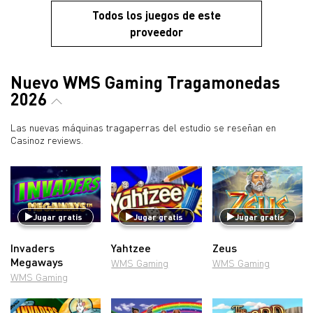
Todos los juegos de este
proveedor
Nuevo WMS Gaming Tragamonedas
2026
Las nuevas máquinas tragaperras del estudio se reseñan en
Casinoz reviews.
Jugar gratis
Jugar gratis
Jugar gratis
Invaders
Yahtzee
Zeus
Megaways
WMS Gaming
WMS Gaming
WMS Gaming