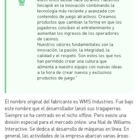
hincapié en la innovación combinando la
tecnología más reciente y avanzada con
contenidos de juego atractivos. Creamos
productos que cambian la forma en que los
jugadores conciben el entretenimiento y
aumentan los ingresos de los operadores
de casinos.
Nuestros valores fundamentales son la
innovación, la pasión, la integridad, la
calidad y el respeto. Son estos los que nos
han permitido crear una cultura que
alimenta a nuestro equipo con nuevas ideas
a la hora de crear nuevos y exclusivos
productos de juego."
El nombre original del fabricante es WMS Industries. Fue bajo
este nombre que el desarrollador lanzó sus tragaperras.
Siempre se ha centrado en el nicho offline. Pero existe una
división especial para el mercado online: una filial de Williams
Interactive. Se dedica al desarrollo de máquinas en línea. En
general, las actividades de la empresa abarcan varias áreas: