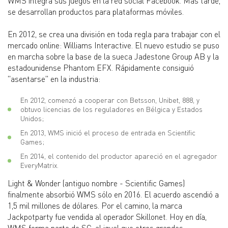
WMS integra sus juegos en la red social Facebook. Más tarde,
se desarrollan productos para plataformas móviles.
En 2012, se crea una división en toda regla para trabajar con el
mercado online: Williams Interactive. El nuevo estudio se puso
en marcha sobre la base de la sueca Jadestone Group AB y la
estadounidense Phantom EFX. Rápidamente consiguió
"asentarse" en la industria:
En 2012, comenzó a cooperar con Betsson, Unibet, 888, y
obtuvo licencias de los reguladores en Bélgica y Estados
Unidos;
En 2013, WMS inició el proceso de entrada en Scientific
Games;
En 2014, el contenido del productor apareció en el agregador
EveryMatrix.
Light & Wonder (antiguo nombre - Scientific Games)
finalmente absorbió WMS sólo en 2016. El acuerdo ascendió a
1,5 mil millones de dólares. Por el camino, la marca
Jackpotparty fue vendida al operador Skillonet. Hoy en día,
WMS forma parte de SG, al igual que otros grandes