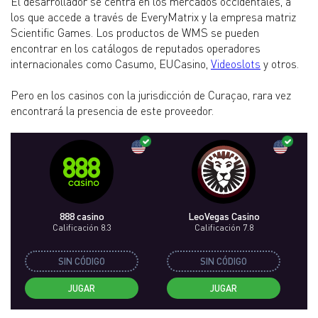
El desarrollador se centra en los mercados occidentales, a
los que accede a través de EveryMatrix y la empresa matriz
Scientific Games. Los productos de WMS se pueden
encontrar en los catálogos de reputados operadores
internacionales como Casumo, EUCasino,
Videoslots
y otros.
Pero en los casinos con la jurisdicción de Curaçao, rara vez
encontrará la presencia de este proveedor.
888 casino
LeoVegas Casino
Calificación 8.3
Calificación 7.8
SIN CÓDIGO
SIN CÓDIGO
JUGAR
JUGAR