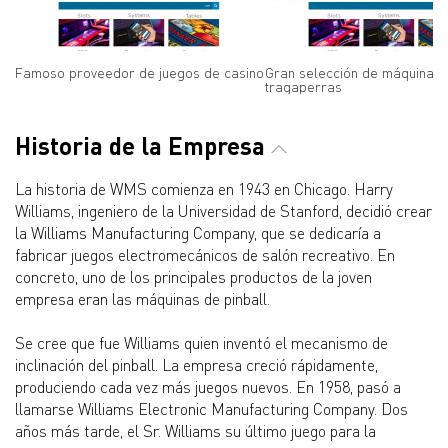
Famoso proveedor de juegos de casino
Gran selección de máquinas
tragaperras
Historia de la Empresa
La historia de WMS comienza en 1943 en Chicago. Harry
Williams, ingeniero de la Universidad de Stanford, decidió crear
la Williams Manufacturing Company, que se dedicaría a
fabricar juegos electromecánicos de salón recreativo. En
concreto, uno de los principales productos de la joven
empresa eran las máquinas de pinball.
Se cree que fue Williams quien inventó el mecanismo de
inclinación del pinball. La empresa creció rápidamente,
produciendo cada vez más juegos nuevos. En 1958, pasó a
llamarse Williams Electronic Manufacturing Company. Dos
años más tarde, el Sr. Williams su último juego para la