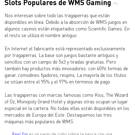
Slots Populares de WMS Gaming
Nos interesan sobre todo las tragaperras que están
disponibles en línea. Debido a la absorción de WMS juegos en
algunos casinos están etiquetados como Scientific Games. En
el resto se utiliza el nombre antiguo.
En Internet el fabricante está representado exclusivamente
por tragaperras. La base son juegos bastante antiguos y
sencillos con un campo de 5x3 y tiradas gratuitas. Pero
también hay productos más innovadores: con 4096 formas de
ganar, comodines fijadores, respins. La mayoría de los títulos
se sitúan entre el 95% y el 97% en términos de pago.
Las tragaperras con marcas famosas como Kiss, The Wizard
of Oz, Monopoly Grand Hotel y algunas otras ocupan un lugar
especial en la cartera. No todas ellas están disponibles en los
mercados de Europa del Este. Destaquemos las tres
máquinas más populares de WMS:
Reel Em
es un juego de culto sobre la pesca con una