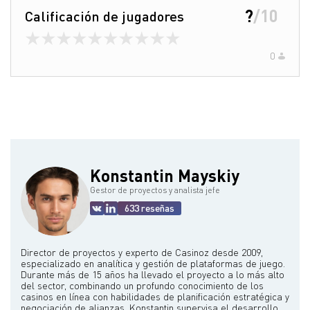
?
/
10
Calificación de jugadores
0
Konstantin Mayskiy
Gestor de proyectos y analista jefe
633 reseñas
Director de proyectos y experto de Casinoz desde 2009,
especializado en analítica y gestión de plataformas de juego.
Durante más de 15 años ha llevado el proyecto a lo más alto
del sector, combinando un profundo conocimiento de los
casinos en línea con habilidades de planificación estratégica y
negociación de alianzas. Konstantin supervisa el desarrollo