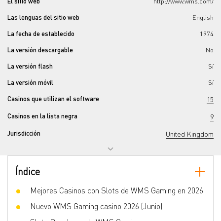
El sitio web
http://www.wms.com/
Las lenguas del sitio web
English
La fecha de establecido
1974
La versión descargable
No
La versión flash
Sí
La versión móvil
Sí
Casinos que utilizan el software
15
Casinos en la lista negra
9
Jurisdicción
United Kingdom
Auditores
Gaming Laboratories International
Índice
Datos de contacto
Mejores Casinos con Slots de WMS Gaming en 2026
🏠 Dirección postal
6601 Bermuda Rd, Las Vegas, NV 89119, US
Nuevo WMS Gaming casino 2026 (Junio)
(770)664-3700
Tel.
Asuntos generales