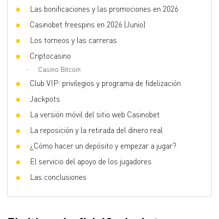
Las bonificaciones y las promociones en 2026
Casinobet freespins en 2026 (Junio)
Los torneos y las carreras
Criptocasino
Casino Bitcoin
Club VIP: privilegios y programa de fidelización
Jackpots
La versión móvil del sitio web Casinobet
La reposición y la retirada del dinero real
¿Cómo hacer un depósito y empezar a jugar?
El servicio del apoyo de los jugadores
Las conclusiones