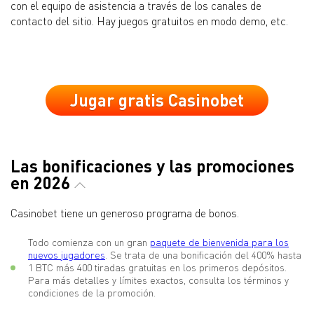
con el equipo de asistencia a través de los canales de
contacto del sitio. Hay juegos gratuitos en modo demo, etc.
Jugar gratis Casinobet
Las bonificaciones y las promociones
en 2026
Casinobet tiene un generoso programa de bonos.
Todo comienza con un gran
paquete de bienvenida para los
nuevos jugadores
. Se trata de una bonificación del 400% hasta
1 BTC más 400 tiradas gratuitas en los primeros depósitos.
Para más detalles y límites exactos, consulta los términos y
condiciones de la promoción.