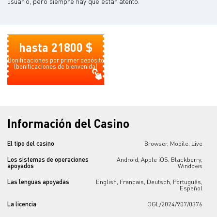
usuario, pero siempre hay que estar atento.
hasta 21800 $
Bonificaciones por primer depósito
(bonificaciones de bienvenida)
Información del Casino
El tipo del casino
Browser, Mobile, Live
Los sistemas de operaciones
Android, Apple iOS, Blackberry,
apoyados
Windows
Las lenguas apoyadas
English, Français, Deutsch, Português,
Español
La licencia
OGL/2024/907/0376