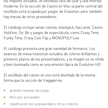
los mejores estudios, un vestíbulo fácil de usar y una interfaz
moderna. En la sección de Casino en Vivo, la parte central del
vestíbulo está ocupada por juegos de Evolution, pero también
hay mesas de otros proveedores.
El catálogo incluye varias ruletas, blackjack, baccarat, Casino
Hold'em, Sic Bo y juegos de espectáculo, como Crazy Time,
Funky Time, Crazy Coin Flip y MONOPOLY Live.
El catálogo presenta una gran variedad de formatos. Los
avances de mesa muestran estudios de colores brillantes y
primeros planos de los presentadores, y la imagen se ve nítida
y bien iluminada como en una emisión típica de Evolution HD.
El vestíbulo del casino en vivo está diseñado de la misma
forma que la sección de tragaperras:
grandes tarjetas de juego,
filtro por proveedor,
clasificación por popularidad y otros criterios.