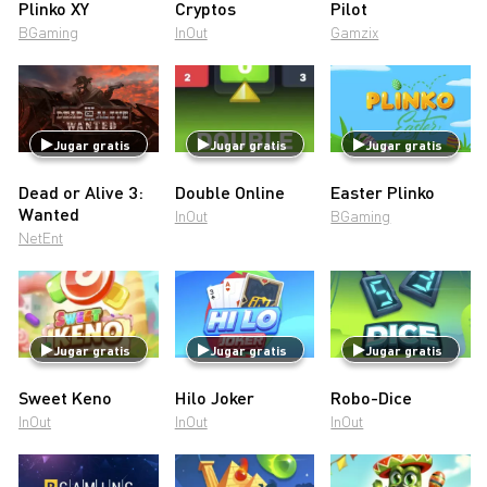
Plinko XY
Cryptos
Pilot
BGaming
InOut
Gamzix
Jugar gratis
Jugar gratis
Jugar gratis
Dead or Alive 3:
Double Online
Easter Plinko
Wanted
InOut
BGaming
NetEnt
Jugar gratis
Jugar gratis
Jugar gratis
Sweet Keno
Hilo Joker
Robo-Dice
InOut
InOut
InOut