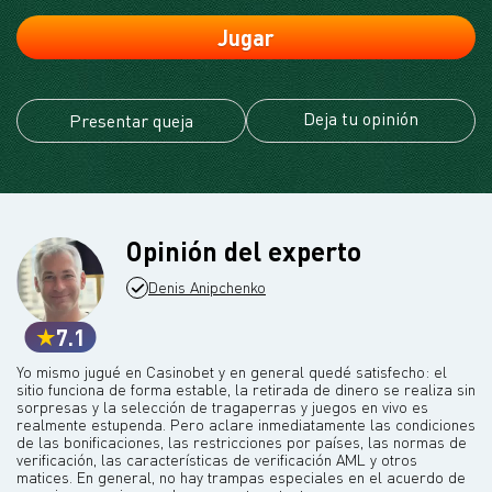
Jugar
Deja tu opinión
Presentar queja
Opinión del experto
Denis Anipchenko
7.1
Yo mismo jugué en Casinobet y en general quedé satisfecho: el
sitio funciona de forma estable, la retirada de dinero se realiza sin
sorpresas y la selección de tragaperras y juegos en vivo es
realmente estupenda. Pero aclare inmediatamente las condiciones
de las bonificaciones, las restricciones por países, las normas de
verificación, las características de verificación AML y otros
matices. En general, no hay trampas especiales en el acuerdo de