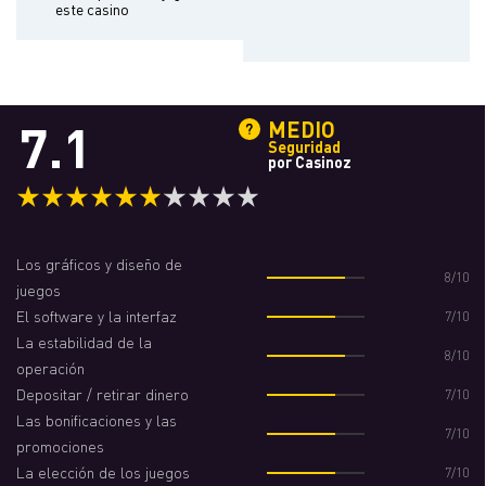
este casino
Los métodos del depósito
Cripto (depósito/retirada)
+12
7.1
La suma mínima de depósito
10 $
MEDIO
Seguridad
La suma mínima de retiro
20 $
por Casinoz
La apuesta mínima
0.1 $
La verificación al retiro
Sí
Los gráficos y diseño de
El juego responsable
Deposit limit
8/10
juegos
Está permitido la autoexclusión
Sí
El software y la interfaz
7/10
La autoexclusión vitalicia
Sí
La estabilidad de la
8/10
operación
Las pagas por el fin de semana
Sí
Depositar / retirar dinero
7/10
Las bonificaciones y las
7/10
promociones
Datos de contacto
La elección de los juegos
7/10