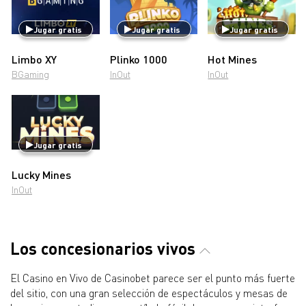
Jugar gratis
Jugar gratis
Jugar gratis
Limbo XY
Plinko 1000
Hot Mines
BGaming
InOut
InOut
Jugar gratis
Lucky Mines
InOut
Los concesionarios vivos
El Casino en Vivo de Casinobet parece ser el punto más fuerte
del sitio, con una gran selección de espectáculos y mesas de