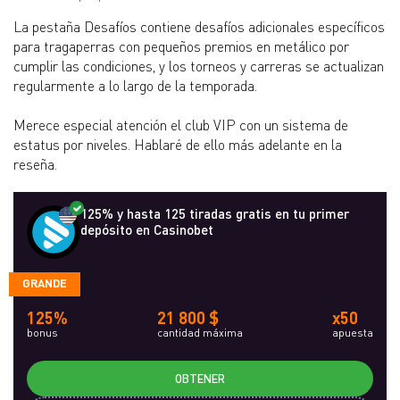
La pestaña Desafíos contiene desafíos adicionales específicos
para tragaperras con pequeños premios en metálico por
cumplir las condiciones, y los torneos y carreras se actualizan
regularmente a lo largo de la temporada.
Merece especial atención el club VIP con un sistema de
estatus por niveles. Hablaré de ello más adelante en la
reseña.
125% y hasta 125 tiradas gratis en tu primer
depósito en Casinobet
GRANDE
125%
21 800 $
x50
bonus
cantidad máxima
apuesta
OBTENER