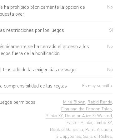
e ha prohibido técnicamente la opción de
No
puesta over
as restricciones por los juegos
Sí
écnicamente se ha cerrado el acceso a los
No
uegos fuera de la bonificación
l traslado de las exigencias de wager
No
a comprensibilidad de las reglas
Es muy sencillo.
uegos permitidos
Mine Blown
,
Rabid Randy
,
Finn and the Dragon Tales
,
Plinko XY
,
Dead or Alive 3: Wanted
,
Easter Plinko
,
Limbo XY
,
Book of Ganesha
,
Pan’s Arcadia
,
3 Capybaras
,
Sails of Riches
,