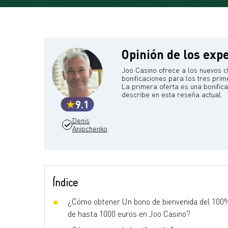
Opinión de los exp
Joo Casino ofrece a los nuevos c
bonificaciones para los tres prim
La primera oferta es una bonific
describe en esta reseña actual.
9.1
Denis
Anipchenko
Índice
¿Cómo obtener Un bono de bienvenida del 100%
de hasta 1000 euros en Joo Casino?