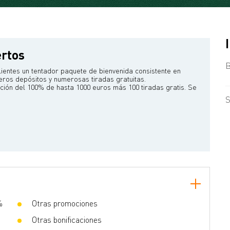
ertos
B
lientes un tentador paquete de bienvenida consistente en
eros depósitos y numerosas tiradas gratuitas.
ación del 100% de hasta 1000 euros más 100 tiradas gratis. Se
S
Otras promociones
Otras bonificaciones