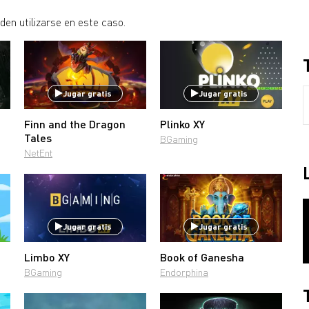
en utilizarse en este caso.
Jugar gratis
Jugar gratis
Finn and the Dragon
Plinko XY
Tales
BGaming
NetEnt
Jugar gratis
Jugar gratis
Limbo XY
Book of Ganesha
BGaming
Endorphina