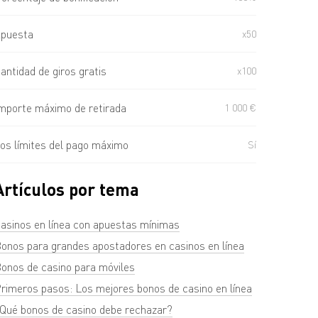
puesta
x50
antidad de giros gratis
x100
mporte máximo de retirada
1 000 €
os límites del pago máximo
Sí
Artículos por tema
asinos en línea con apuestas mínimas
onos para grandes apostadores en casinos en línea
onos de casino para móviles
rimeros pasos: Los mejores bonos de casino en línea
Qué bonos de casino debe rechazar?