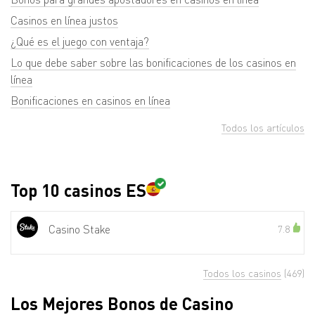
Casinos en línea justos
¿Qué es el juego con ventaja?
Lo que debe saber sobre las bonificaciones de los casinos en
línea
Bonificaciones en casinos en línea
Todos los artículos
Top 10 casinos ES
Casino Stake
7.8
Todos los casinos
(469)
Los Mejores Bonos de Casino