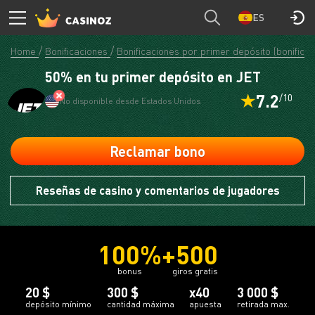
CASINOZ
JUGAR
ES
Home
Bonificaciones
Bonificaciones por primer depósito (bonifica
50% en tu primer depósito en JET
7.2
/10
No disponible desde Estados Unidos
Reclamar bono
Reseñas de casino y comentarios de jugadores
100%
+500
bonus
giros gratis
20 $
300 $
x40
3 000 $
depósito mínimo
cantidad máxima
apuesta
retirada max.