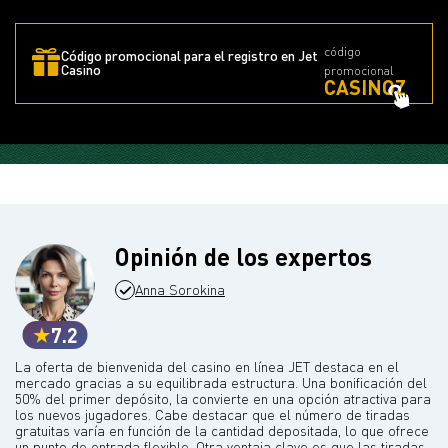
código
Código promocional para el registro en Jet
Casino
promocional
CASINOZ
Opinión de los expertos
Anna Sorokina
7.2
La oferta de bienvenida del casino en línea JET destaca en el
mercado gracias a su equilibrada estructura. Una bonificación del
50% del primer depósito, la convierte en una opción atractiva para
los nuevos jugadores. Cabe destacar que el número de tiradas
gratuitas varía en función de la cantidad depositada, lo que ofrece
un punto de entrada flexible. Otra ventaja clave es que las tiradas