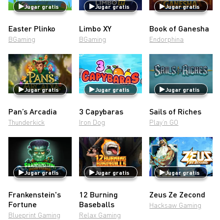
Jugar gratis
Jugar gratis
Jugar gratis
Easter Plinko
Limbo XY
Book of Ganesha
BGaming
BGaming
Endorphina
Jugar gratis
Jugar gratis
Jugar gratis
Pan’s Arcadia
3 Capybaras
Sails of Riches
Thunderkick
Iron Dog
Play’n GO
Jugar gratis
Jugar gratis
Jugar gratis
Frankenstein's
12 Burning
Zeus Ze Zecond
Fortune
Baseballs
Hacksaw Gaming
Blueprint Gaming
Relax Gaming