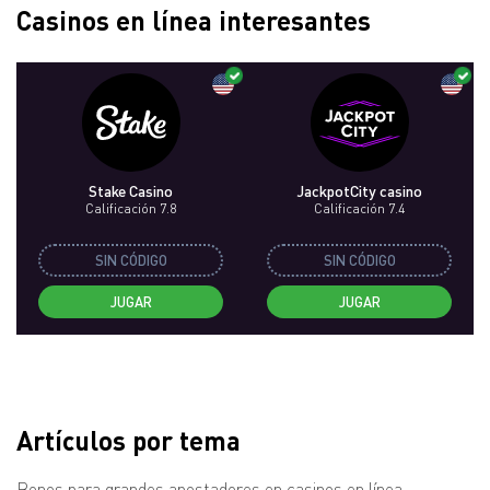
Casinos en línea interesantes
Stake Casino
JackpotCity casino
Calificación 7.8
Calificación 7.4
SIN CÓDIGO
SIN CÓDIGO
JUGAR
JUGAR
Artículos por tema
Bonos para grandes apostadores en casinos en línea