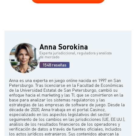
Anna Sorokina
Experta jurisdiccional, reguladora y analista
de mercado
1548 reseñas
Anna es una experta en juego online nacida en 1997 en San
Petersburgo. Tras licenciarse en la Facultad de Económicas
de la Universidad Estatal de San Petersburgo, cambió su
enfoque hacia el marketing y las TI, que se convirtieron en la
base para analizar los sistemas regulatorios y las
estrategias de las empresas de software de juego. Desde la
década de 2020, Anna trabaja en el portal Casinoz,
especializado en los aspectos legislativos del sector:
seguimiento de los cambios en las jurisdicciones (UE, EE.UU.),
análisis de los resultados financieros de los operadores y
verificación de datos a través de fuentes oficiales, incluidos
los actos jurídicos extranjeros. Sus contenidos abarcan la