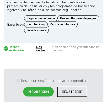
concesión de licencias, la fiscalidad, las medidas de
protección de los usuarios y los programas de bonificación
Regulación del juego
Desarrolladores de juegos
Experto en:
Factchecking
Pericia reguladora
Jurisdicciones
Hechos
Alex
Editor científico y verificador de
verificados
Vasilev
hechos
Debes iniciar sesión para dejar un comentario:
INICIAR SESIÓN
REGISTRARSE