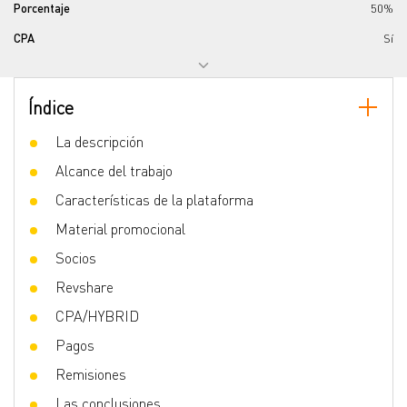
Porcentaje
50%
CPA
Sí
Subafiliados
Да, 5-5%
Los métodos de retiro
Índice
La descripción
Payout frequency
2 month
Alcance del trabajo
Negative Carry
No
Características de la plataforma
Bunding
No
Material promocional
Min Payout
10 $
Socios
Información de contacto
Revshare
CPA/HYBRID
Correo electrónico
Correo de soporte
Pagos
Telegrama
Remisiones
Skype
Las conclusiones