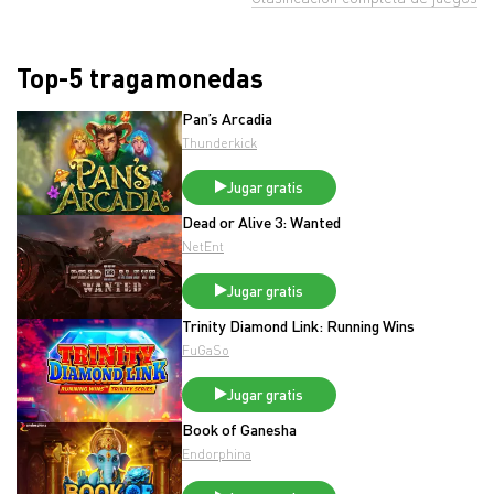
Top-5 tragamonedas
Pan’s Arcadia
Thunderkick
Jugar gratis
Dead or Alive 3: Wanted
NetEnt
Jugar gratis
Trinity Diamond Link: Running Wins
FuGaSo
Jugar gratis
Book of Ganesha
Endorphina