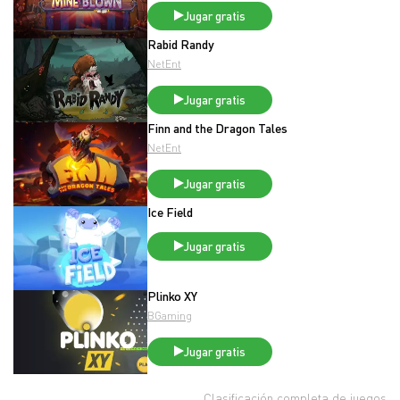
Jugar gratis
Rabid Randy
NetEnt
Jugar gratis
Finn and the Dragon Tales
NetEnt
Jugar gratis
Ice Field
Jugar gratis
Plinko XY
BGaming
Jugar gratis
Clasificación completa de juegos