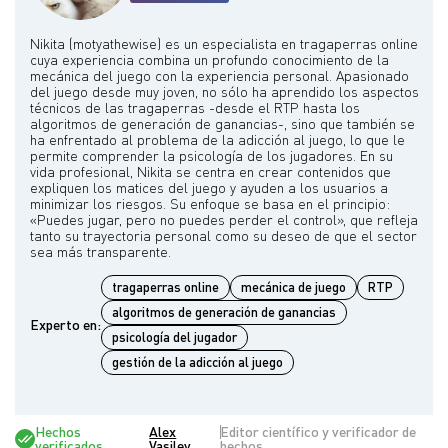
Nikita (motyathewise) es un especialista en tragaperras online
cuya experiencia combina un profundo conocimiento de la
mecánica del juego con la experiencia personal. Apasionado
del juego desde muy joven, no sólo ha aprendido los aspectos
técnicos de las tragaperras -desde el RTP hasta los
algoritmos de generación de ganancias-, sino que también se
ha enfrentado al problema de la adicción al juego, lo que le
permite comprender la psicología de los jugadores. En su
vida profesional, Nikita se centra en crear contenidos que
expliquen los matices del juego y ayuden a los usuarios a
minimizar los riesgos. Su enfoque se basa en el principio:
«Puedes jugar, pero no puedes perder el control», que refleja
tanto su trayectoria personal como su deseo de que el sector
tragaperras online
mecánica de juego
RTP
algoritmos de generación de ganancias
Experto en:
psicología del jugador
gestión de la adicción al juego
Hechos
Alex
Editor científico y verificador de
verificados
Vasilev
hechos