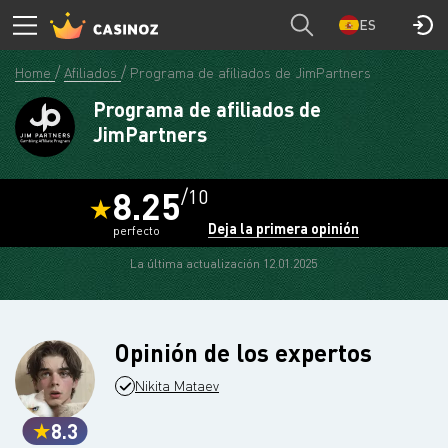
ES
Home
Afiliados
Programa de afiliados de JimPartners
Programa de afiliados de
JimPartners
8.25
/10
Deja la primera opinión
perfecto
La última actualización 12.01.2025
Opinión de los expertos
Nikita Mataev
8.3