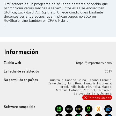
JimPartners es un programa de afiliados bastante conocido que
promociona varias marcas a la vez. Entre ellas se encuentran
Slottica, LuckyBird, All Right, etc. Ofrece condiciones bastante
decentes para los socios, que implican pagos no sólo en
RevShare, sino también en CPA e Hybrid.
.
Información
El sitio web
https://jimpartners.com/
La fecha de establecido
2017
No permitido en países
Australia,
Canadá,
China,
España,
Francia,
Reino Unido,
Hong Kong,
Hungría,
Indonesia,
Israel,
India,
Irak,
Irán,
Italia,
Macao,
Malasia,
Holanda,
Portugal,
Eslovenia,
Eslovaquia,
Siria,
Ucrania,
Estados Unidos
Software compatible