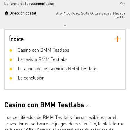
La forma de la realimentación
Yes
🏠 Dirección postal
815 Pilot Road, Suite G, Las Vegas, Nevada
89119
Índice
Casino con BMM Testlabs
La revista BMM Testlabs
Los tipos de los servicios BMM Testlabs
La conclusión
Casino con BMM Testlabs
Los certificados de BMM Testlabs fueron recibidos por el
proveedor de software de juegos de casino DLV, la plataforma