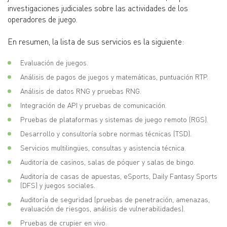
investigaciones judiciales sobre las actividades de los
operadores de juego.
En resumen, la lista de sus servicios es la siguiente:
Evaluación de juegos.
Análisis de pagos de juegos y matemáticas, puntuación RTP.
Análisis de datos RNG y pruebas RNG.
Integración de API y pruebas de comunicación.
Pruebas de plataformas y sistemas de juego remoto (RGS).
Desarrollo y consultoría sobre normas técnicas (TSD).
Servicios multilingües, consultas y asistencia técnica.
Auditoría de casinos, salas de póquer y salas de bingo.
Auditoría de casas de apuestas, eSports, Daily Fantasy Sports
(DFS) y juegos sociales.
Auditoría de seguridad (pruebas de penetración, amenazas,
evaluación de riesgos, análisis de vulnerabilidades).
Pruebas de crupier en vivo.