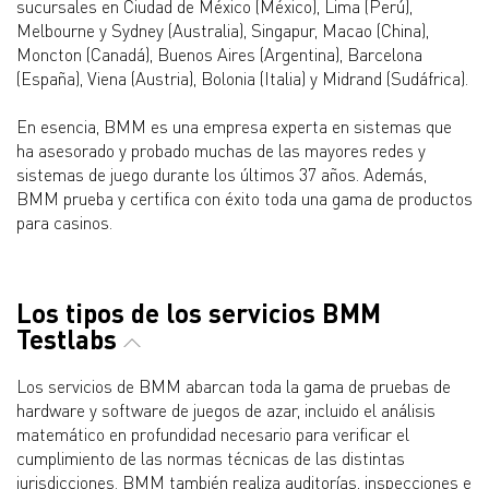
sucursales en Ciudad de México (México), Lima (Perú),
Melbourne y Sydney (Australia), Singapur, Macao (China),
Moncton (Canadá), Buenos Aires (Argentina), Barcelona
(España), Viena (Austria), Bolonia (Italia) y Midrand (Sudáfrica).
En esencia, BMM es una empresa experta en sistemas que
ha asesorado y probado muchas de las mayores redes y
sistemas de juego durante los últimos 37 años. Además,
BMM prueba y certifica con éxito toda una gama de productos
para casinos.
Los tipos de los servicios BMM
Testlabs
Los servicios de BMM abarcan toda la gama de pruebas de
hardware y software de juegos de azar, incluido el análisis
matemático en profundidad necesario para verificar el
cumplimiento de las normas técnicas de las distintas
jurisdicciones. BMM también realiza auditorías, inspecciones e