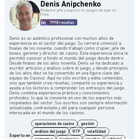
Denis Anipchenko
Redactor jefe y experto en juegos de azar en
línea
7998 reseñas
Denis es un auténtico profesional con muchos años de
experiencia en el sector del juego. Su carrera comenzó a
finales de los noventa, cuando trabajó como crupier, jefe de
boxes, gerente y director de casino. Esta experiencia única le
permitió conocer a fondo el mundo del juego desde dentro.
Desde finales de los años noventa, Denis se ha dedicado a
escribir artículos y análisis sobre el juego, y desde principios
de los años diez se ha convertido en una figura clave del
equipo de Casinoz. Aquí no sólo escribe y edita contenidos,
sino que también crea reseñas, comparte su experiencia y
ayuda a los lectores a comprender los entresijos del juego.
Denis combina experiencia práctica y conocimientos
profundos, lo que le convierte en uno de los expertos más
respetados del sector. Sus escritos son siempre información
actualizada, contrastada y útil para cualquier persona
operaciones de casino
gestión
análisis del juego
RTP
volatilidad
Experto en:
normativa
tendencias
reseñas
editorial