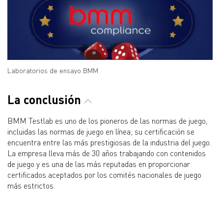
Laboratorios de ensayo BMM
La conclusión
BMM Testlab es uno de los pioneros de las normas de juego,
incluidas las normas de juego en línea; su certificación se
encuentra entre las más prestigiosas de la industria del juego.
La empresa lleva más de 30 años trabajando con contenidos
de juego y es una de las más reputadas en proporcionar
certificados aceptados por los comités nacionales de juego
más estrictos.