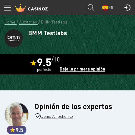
ES
Home
Auditores
BMM Testlabs
BMM Testlabs
9.5
/10
Deja la primera opinión
perfecto
Opinión de los expertos
Denis Anipchenko
9.5