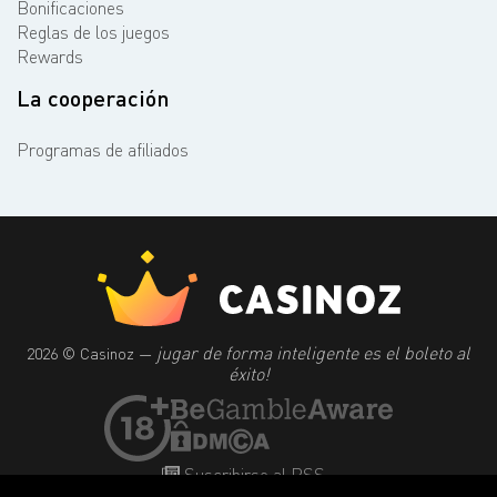
Bonificaciones
Reglas de los juegos
Rewards
La cooperación
Programas de afiliados
jugar de forma inteligente es el boleto al
2026 © Casinoz —
éxito!
Suscribirse al RSS