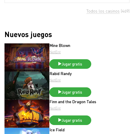
Todos los casinos
(469)
Nuevos juegos
Mine Blown
NetEnt
Jugar gratis
Rabid Randy
NetEnt
Jugar gratis
Finn and the Dragon Tales
NetEnt
Jugar gratis
Ice Field