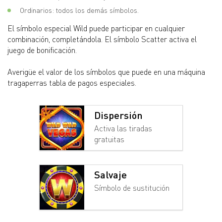
Ordinarios: todos los demás símbolos.
El símbolo especial Wild puede participar en cualquier
combinación, completándola. El símbolo Scatter activa el
juego de bonificación.
Averigüe el valor de los símbolos que puede en una máquina
tragaperras tabla de pagos especiales.
Dispersión
Activa las tiradas
gratuitas
Salvaje
Símbolo de sustitución