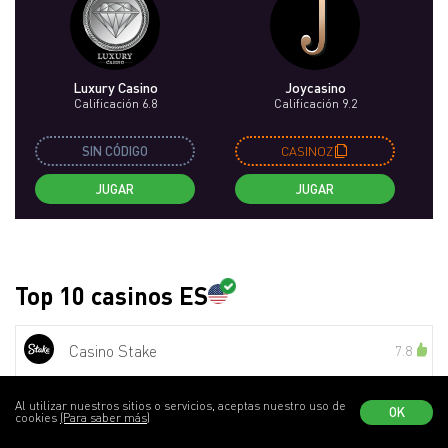
Luxury Casino
Joycasino
Calificación 6.8
Calificación 9.2
SIN CÓDIGO
CASINOZ
JUGAR
JUGAR
Top 10 casinos ES
Casino Stake
7.8
Al utilizar nuestros sitios o servicios, aceptas nuestro uso de
OK
Todos los casinos
(469)
cookies
(Para saber más)