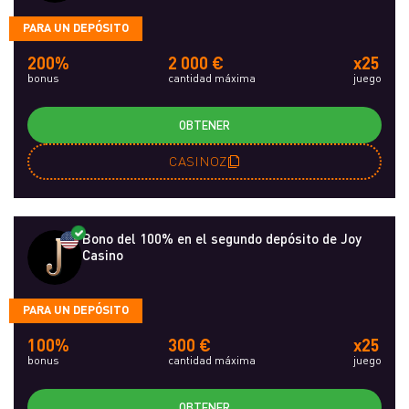
PARA UN DEPÓSITO
200%
2 000 €
x25
bonus
cantidad máxima
juego
OBTENER
CASINOZ
Bono del 100% en el segundo depósito de Joy
Casino
PARA UN DEPÓSITO
100%
300 €
x25
bonus
cantidad máxima
juego
OBTENER