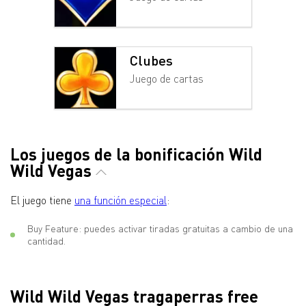
Clubes
Juego de cartas
Los juegos de la bonificación Wild
Wild Vegas
El juego tiene
una función especial
:
Buy Feature: puedes activar tiradas gratuitas a cambio de una
cantidad.
Wild Wild Vegas tragaperras free