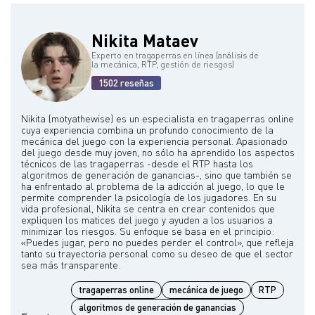
Nikita Mataev
Experto en tragaperras en línea (análisis de
la mecánica, RTP, gestión de riesgos)
1502 reseñas
Nikita (motyathewise) es un especialista en tragaperras online
cuya experiencia combina un profundo conocimiento de la
mecánica del juego con la experiencia personal. Apasionado
del juego desde muy joven, no sólo ha aprendido los aspectos
técnicos de las tragaperras -desde el RTP hasta los
algoritmos de generación de ganancias-, sino que también se
ha enfrentado al problema de la adicción al juego, lo que le
permite comprender la psicología de los jugadores. En su
vida profesional, Nikita se centra en crear contenidos que
expliquen los matices del juego y ayuden a los usuarios a
minimizar los riesgos. Su enfoque se basa en el principio:
«Puedes jugar, pero no puedes perder el control», que refleja
tanto su trayectoria personal como su deseo de que el sector
tragaperras online
mecánica de juego
RTP
algoritmos de generación de ganancias