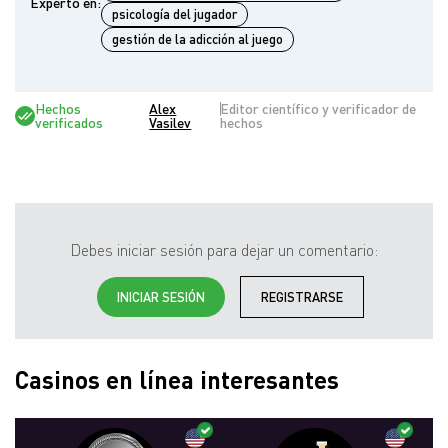
Experto en:
psicología del jugador
gestión de la adicción al juego
Hechos
Alex
Editor científico y verificador de
verificados
Vasilev
hechos
Debes iniciar sesión para dejar un comentario:
INICIAR SESIÓN
REGISTRARSE
Casinos en línea interesantes