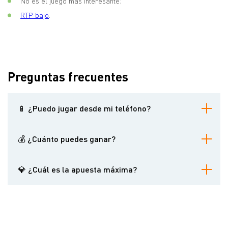
No es el juego más interesante;
RTP bajo
.
Preguntas frecuentes
📱 ¿Puedo jugar desde mi teléfono?
La tragaperras tiene una versión móvil.
💰 ¿Cuánto puedes ganar?
Las ganancias máximas equivalen a 20198 apuestas.
💎 ¿Cuál es la apuesta máxima?
La apuesta máxima es de 20 $.