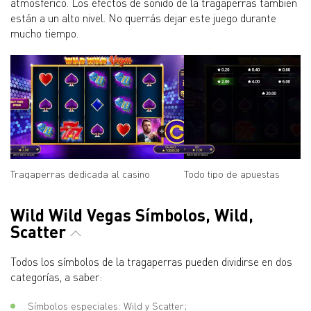
atmosférico. Los efectos de sonido de la tragaperras también
están a un alto nivel. No querrás dejar este juego durante
mucho tiempo.
Tragaperras dedicada al casino
Todo tipo de apuestas
Wild Wild Vegas Símbolos, Wild,
Scatter
Todos los símbolos de la tragaperras pueden dividirse en dos
categorías, a saber:
Símbolos especiales: Wild y Scatter;