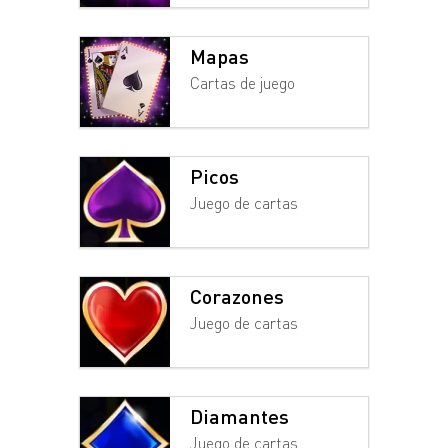
Mapas
Cartas de juego
Picos
Juego de cartas
Corazones
Juego de cartas
Diamantes
Juego de cartas