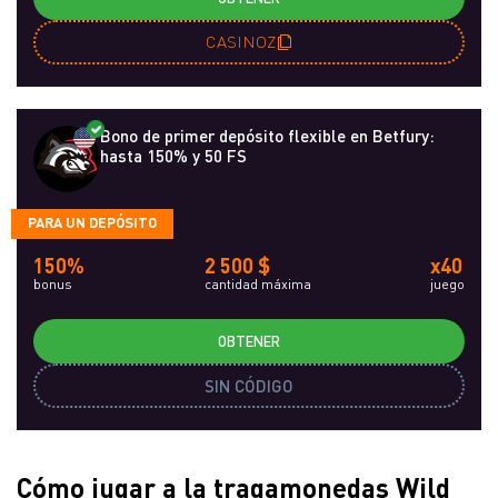
CASINOZ
Bono de primer depósito flexible en Betfury:
hasta 150% y 50 FS
PARA UN DEPÓSITO
150%
2 500 $
x40
bonus
cantidad máxima
juego
OBTENER
SIN CÓDIGO
Cómo jugar a la tragamonedas Wild