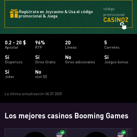
código
Regístrate en Joycasino & Usa el código
promocional
promocional & Juega
CASINOZ
0.2 - 20 $
96%
20
5
Apostar
RTP
Líneas
Carretes
Sí
Sí
No
Sí
Dispersos
Giros Gratis
Giros adicionales
Juegos bonus
Sí
No
Joker
slot 3D
La última actualización 06.07.2025
Los mejores casinos Booming Games