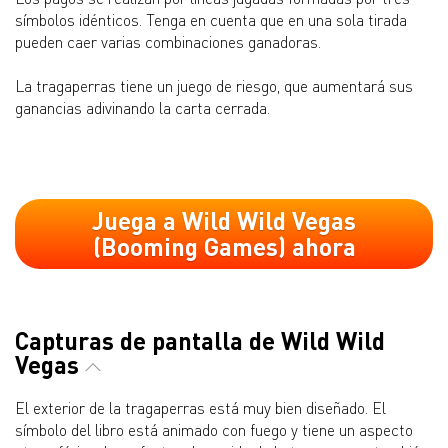
símbolos idénticos. Tenga en cuenta que en una sola tirada
pueden caer varias combinaciones ganadoras.
La tragaperras tiene un juego de riesgo, que aumentará sus
ganancias adivinando la carta cerrada.
Juega a Wild Wild Vegas
(Booming Games) ahora
Capturas de pantalla de Wild Wild
Vegas
El exterior de la tragaperras está muy bien diseñado. El
símbolo del libro está animado con fuego y tiene un aspecto