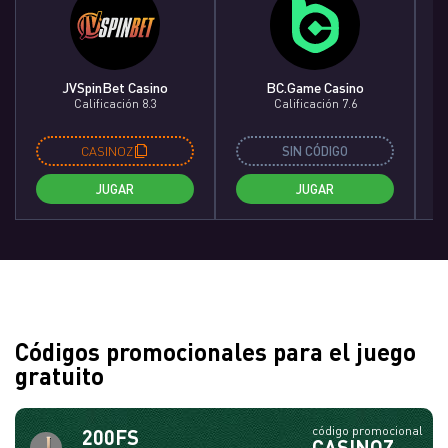
JVSpinBet Casino
BC.Game Casino
Calificación 8.3
Calificación 7.6
CASINOZ
SIN CÓDIGO
JUGAR
JUGAR
Códigos promocionales para el juego
gratuito
código promocional
200FS
CASINOZ