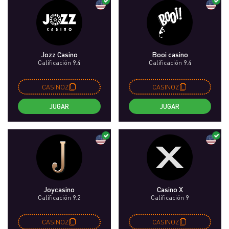
Jozz Casino
Booi casino
Calificación 9.4
Calificación 9.4
CASINOZ
CASINOZ
JUGAR
JUGAR
Joycasino
Casino X
Calificación 9.2
Calificación 9
CASINOZ
CASINOZ