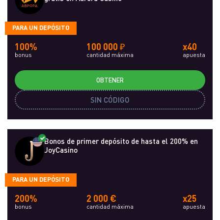
PARA UN DEPÓSITO
100%
100 000 ₽
x40
bonus
cantidad máxima
apuesta
OBTENER
SIN CÓDIGO
Bonos de primer depósito de hasta el 200% en
JoyCasino
PARA UN DEPÓSITO
200%
2 000 €
x25
bonus
cantidad máxima
apuesta