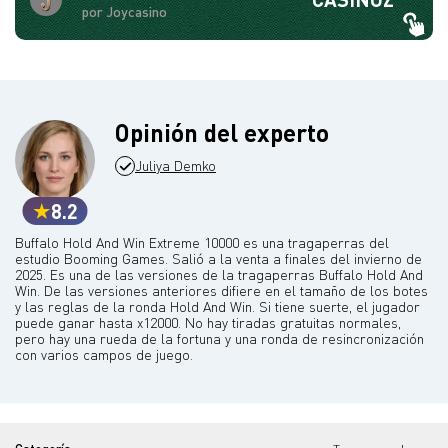
por Joycasino
Opinión del experto
Juliya Demko
8.2
Buffalo Hold And Win Extreme 10000 es una tragaperras del
estudio Booming Games. Salió a la venta a finales del invierno de
2025. Es una de las versiones de la tragaperras Buffalo Hold And
Win. De las versiones anteriores difiere en el tamaño de los botes
y las reglas de la ronda Hold And Win. Si tiene suerte, el jugador
puede ganar hasta x12000. No hay tiradas gratuitas normales,
pero hay una rueda de la fortuna y una ronda de resincronización
con varios campos de juego.