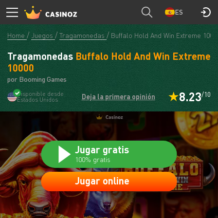
CASINOZ
JUGAR
ES
Home
Juegos
Tragamonedas
Buffalo Hold And Win Extreme 100
Tragamonedas
Buffalo Hold And Win Extreme
10000
por Booming Games
8.23
Disponible desde
/10
Deja la primera opinión
Estados Unidos
Jugar gratis
100% gratis
Jugar online