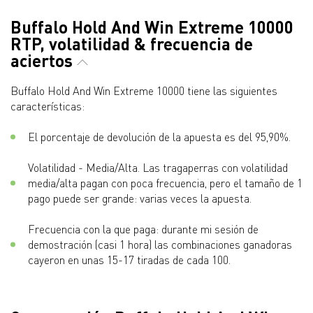
Buffalo Hold And Win Extreme 10000
RTP, volatilidad & frecuencia de
aciertos
Buffalo Hold And Win Extreme 10000 tiene las siguientes
características:
El porcentaje de devolución de la apuesta es del 95,90%.
Volatilidad - Media/Alta. Las tragaperras con volatilidad
media/alta pagan con poca frecuencia, pero el tamaño de 1
pago puede ser grande: varias veces la apuesta.
Frecuencia con la que paga: durante mi sesión de
demostración (casi 1 hora) las combinaciones ganadoras
cayeron en unas 15-17 tiradas de cada 100.