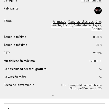
Categoría
Tragamonedas
Fabricante
Tema
Animales
Ranuras clásicas
Oro
,
,
,
Suerte
Acción
Naturaleza
Joyas
,
,
,
,
Casino
Apuesta mínima
0.25 €
Apuesta máxima
25 €
RTP
95.9%
Multiplicación máxima
12000 : 1
La posibilidad del test gratuito
Sí
La versión móvil
Sí
Fecha de lanzamiento
13 13Europe/Moscow febrero
13Europe/Moscow 2025
Jackpot progresivo
Sí
El numero de los tambores
5