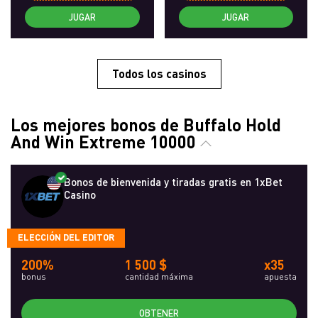
JUGAR
JUGAR
Todos los casinos
Los mejores bonos de Buffalo Hold
And Win Extreme 10000
Bonos de bienvenida y tiradas gratis en 1xBet
Casino
ELECCIÓN DEL EDITOR
200%
1 500 $
x35
bonus
cantidad máxima
apuesta
OBTENER