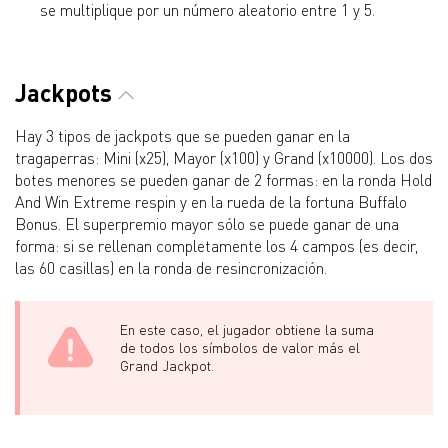
se multiplique por un número aleatorio entre 1 y 5.
Jackpots
Hay 3 tipos de jackpots que se pueden ganar en la
tragaperras: Mini (x25), Mayor (x100) y Grand (x10000). Los dos
botes menores se pueden ganar de 2 formas: en la ronda Hold
And Win Extreme respin y en la rueda de la fortuna Buffalo
Bonus. El superpremio mayor sólo se puede ganar de una
forma: si se rellenan completamente los 4 campos (es decir,
las 60 casillas) en la ronda de resincronización.
En este caso, el jugador obtiene la suma
de todos los símbolos de valor más el
Grand Jackpot.