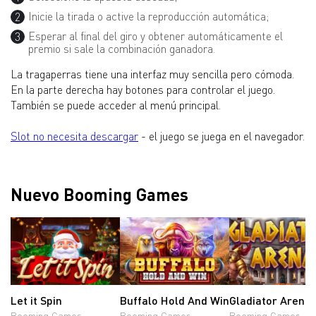
Inicie la tirada o active la reproducción automática;
Esperar al final del giro y obtener automáticamente el
premio si sale la combinación ganadora.
La tragaperras tiene una interfaz muy sencilla pero cómoda.
En la parte derecha hay botones para controlar el juego.
También se puede acceder al menú principal.
Slot no necesita descargar
- el juego se juega en el navegador.
Nuevo Booming Games
Let it Spin
Buffalo Hold And Win
Gladiator Arena
Booming Games
Booming Games
Booming Games