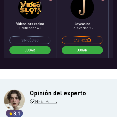
Videoslots сasino
Joycasino
Calificación 6.6
Calificación 9.2
SIN CÓDIGO
CASINOZ
JUGAR
JUGAR
Opinión del experto
Nikita Mataev
8.1