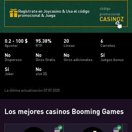
código
Regístrate en Joycasino & Usa el código
promocional
promocional & Juega
CASINOZ
0.2 - 100 $
95.38%
20
6
Apostar
RTP
Líneas
Carretes
No
No
No
Sí
Dispersos
Giros Gratis
Giros adicionales
Juegos bonus
Sí
No
Joker
slot 3D
La última actualización 07.07.2025
Los mejores casinos Booming Games