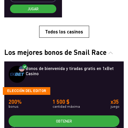
JUGAR
Todos los casinos
Los mejores bonos de Snail Race
Bonos de bienvenida y tiradas gratis en 1xBet
Casino
ELECCIÓN DEL EDITOR
200%
1 500 $
x35
bonus
cantidad máxima
juego
OBTENER