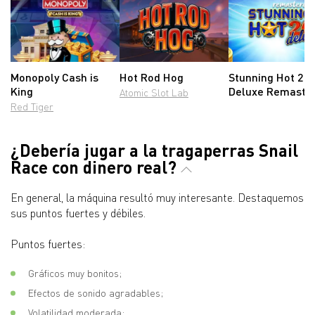
Monopoly Cash is
Hot Rod Hog
Stunning Hot 20
King
Deluxe Remaste
Atomic Slot Lab
Red Tiger
¿Debería jugar a la tragaperras Snail
Race con dinero real?
En general, la máquina resultó muy interesante. Destaquemos
sus puntos fuertes y débiles.
Puntos fuertes:
Gráficos muy bonitos;
Efectos de sonido agradables;
Volatilidad moderada;