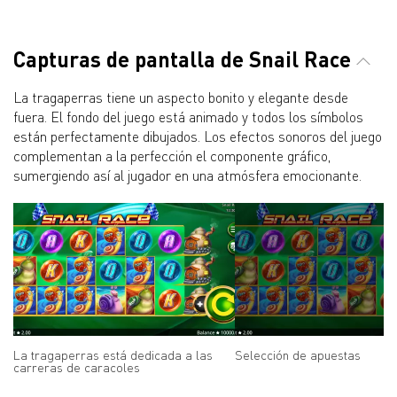
Capturas de pantalla de Snail Race
La tragaperras tiene un aspecto bonito y elegante desde
fuera. El fondo del juego está animado y todos los símbolos
están perfectamente dibujados. Los efectos sonoros del juego
complementan a la perfección el componente gráfico,
sumergiendo así al jugador en una atmósfera emocionante.
La tragaperras está dedicada a las
Selección de apuestas
carreras de caracoles