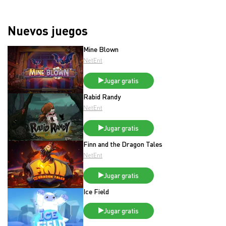
Nuevos juegos
Mine Blown
NetEnt
Jugar gratis
Rabid Randy
NetEnt
Jugar gratis
Finn and the Dragon Tales
NetEnt
Jugar gratis
Ice Field
Jugar gratis