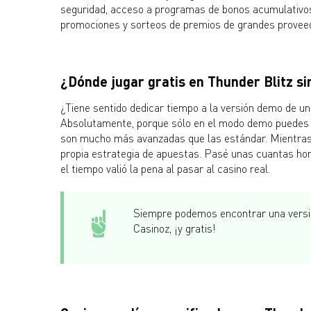
seguridad, acceso a programas de bonos acumulativos 
promociones y sorteos de premios de grandes provee
¿Dónde jugar gratis en Thunder Blitz si
¿Tiene sentido dedicar tiempo a la versión demo de u
Absolutamente, porque sólo en el modo demo puedes ex
son mucho más avanzadas que las estándar. Mientras 
propia estrategia de apuestas. Pasé unas cuantas hor
el tiempo valió la pena al pasar al casino real.
Siempre podemos encontrar una versió
Casinoz, ¡y gratis!