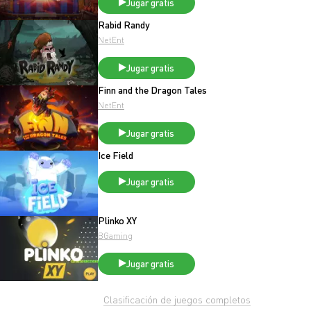
Jugar gratis
Rabid Randy
NetEnt
Jugar gratis
Finn and the Dragon Tales
NetEnt
Jugar gratis
Ice Field
Jugar gratis
Plinko XY
BGaming
Jugar gratis
Clasificación de juegos completos