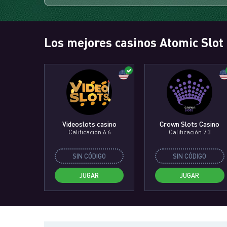
Los mejores casinos Atomic Slot
Videoslots сasino
Crown Slots Casino
Calificación 6.6
Calificación 7.3
SIN CÓDIGO
SIN CÓDIGO
JUGAR
JUGAR