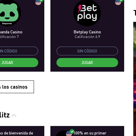
panda Casino
Betplay Casino
lificación 7
Calificación 6.9
IN CÓDIGO
SIN CÓDIGO
JUGAR
JUGAR
 los casinos
litz
o de bienvenida de
100% en su primer