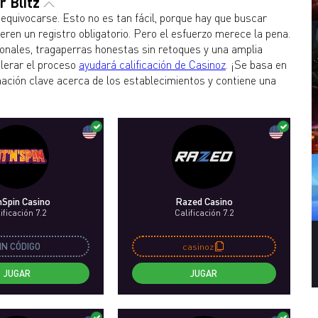
r Blitz
 equivocarse. Esto no es tan fácil, porque hay que buscar
eren un registro obligatorio. Pero el esfuerzo merece la pena.
nales, tragaperras honestas sin retoques y una amplia
elerar el proceso
ayudará calificación de Casinoz
. ¡Se basa en
rmación clave acerca de los establecimientos y contiene una
nSpin Casino
Razed Casino
ificación 7.2
Calificación 7.2
IN CÓDIGO
casinoz
JUGAR
JUGAR