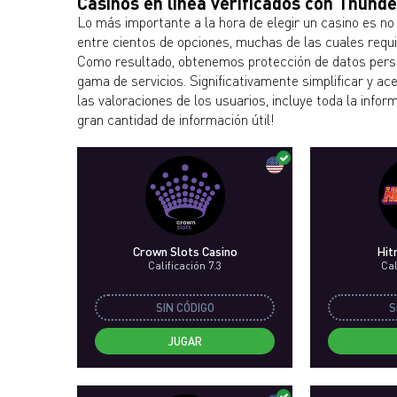
Casinos en línea verificados con Thunde
Lo más importante a la hora de elegir un casino es no
entre cientos de opciones, muchas de las cuales requi
Como resultado, obtenemos protección de datos perso
gama de servicios. Significativamente simplificar y ac
las valoraciones de los usuarios, incluye toda la info
gran cantidad de información útil!
Crown Slots Casino
Hit
Calificación 7.3
Cal
SIN CÓDIGO
S
JUGAR