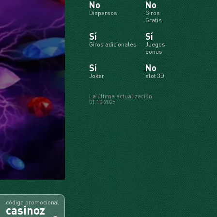
No
No
Dispersos
Giros
Gratis
Sí
Sí
Giros adicionales
Juegos
bonus
Sí
No
Joker
slot 3D
La última actualización
01.10.2025
código promocional
casinoz