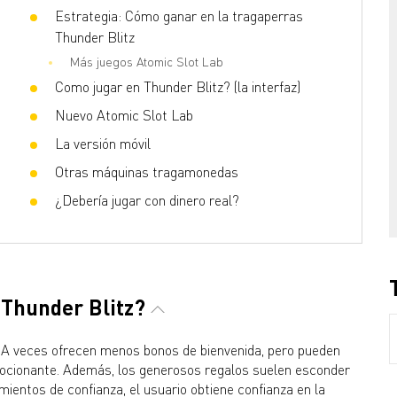
Estrategia: Cómo ganar en la tragaperras
Thunder Blitz
Más juegos Atomic Slot Lab
Como jugar en Thunder Blitz? (la interfaz)
Nuevo Atomic Slot Lab
La versión móvil
Otras máquinas tragamonedas
¿Debería jugar con dinero real?
 Thunder Blitz?
 A veces ofrecen menos bonos de bienvenida, pero pueden
ocionante. Además, los generosos regalos suelen esconder
mientos de confianza, el usuario obtiene confianza en la