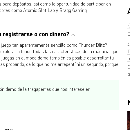
para depósitos, así como la oportunidad de participar en
dores como Atomic Slot Lab y Bragg Gaming.
¿
n registrarse o con dinero?
B
¿
n juego tan aparentemente sencillo como Thunder Blitz?
plorar a fondo todas las características de la máquina, que
T
juegas en el modo demo también es posible desarrollar tu
t
as probando, de lo que no me arrepentí ni un segundo, porque
C
t
n demo de la tragaperras que nos interese en