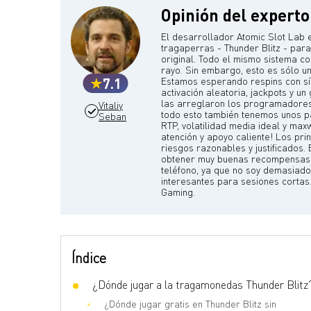
Opinión del experto
El desarrollador Atomic Slot Lab 
tragaperras - Thunder Blitz - par
original. Todo el mismo sistema con
rayo. Sin embargo, esto es sólo un 
7.1
Estamos esperando respins con sím
activación aleatoria, jackpots y 
las arreglaron los programadores
Vitaliy
todo esto también tenemos unos p
Seban
RTP, volatilidad media ideal y ma
atención y apoyo caliente! Los pri
riesgos razonables y justificados.
obtener muy buenas recompensas. 
teléfono, ya que no soy demasiado 
interesantes para sesiones corta
Gaming.
Índice
¿Dónde jugar a la tragamonedas Thunder Blitz
¿Dónde jugar gratis en Thunder Blitz sin