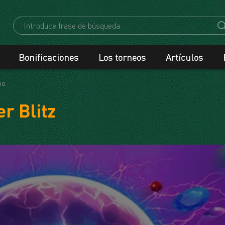
Bonificaciones
Los torneos
Artículos
mo
r Blitz