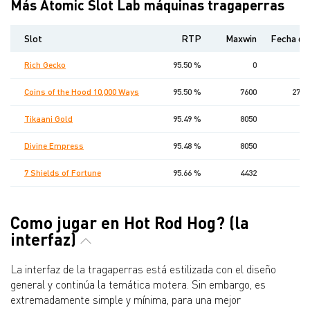
Más Atomic Slot Lab máquinas tragaperras
Slot
RTP
Maxwin
Fecha de
Rich Gecko
95.50 %
0
2 
Coins of the Hood 10,000 Ways
95.50 %
7600
27 n
Tikaani Gold
95.49 %
8050
Divine Empress
95.48 %
8050
7 Shields of Fortune
95.66 %
4432
2
Como jugar en Hot Rod Hog? (la
interfaz)
La interfaz de la tragaperras está estilizada con el diseño
general y continúa la temática motera. Sin embargo, es
extremadamente simple y mínima, para una mejor