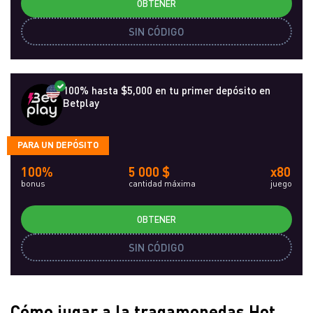
OBTENER
SIN CÓDIGO
100% hasta $5,000 en tu primer depósito en
Betplay
PARA UN DEPÓSITO
100%
5 000 $
x80
bonus
cantidad máxima
juego
OBTENER
SIN CÓDIGO
Cómo jugar a la tragamonedas Hot