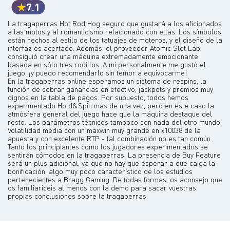
7.1
La tragaperras Hot Rod Hog seguro que gustará a los aficionados
a las motos y al romanticismo relacionado con ellas. Los símbolos
están hechos al estilo de los tatuajes de moteros, y el diseño de la
interfaz es acertado. Además, el proveedor Atomic Slot Lab
consiguió crear una máquina extremadamente emocionante
basada en sólo tres rodillos. A mí personalmente me gustó el
juego, ¡y puedo recomendarlo sin temor a equivocarme!
En la tragaperras online esperamos un sistema de respins, la
función de cobrar ganancias en efectivo, jackpots y premios muy
dignos en la tabla de pagos. Por supuesto, todos hemos
experimentado Hold&Spin más de una vez, pero en este caso la
atmósfera general del juego hace que la máquina destaque del
resto. Los parámetros técnicos tampoco son nada del otro mundo.
Volatilidad media con un maxwin muy grande en x10038 de la
apuesta y con excelente RTP - tal combinación no es tan común.
Tanto los principiantes como los jugadores experimentados se
sentirán cómodos en la tragaperras. La presencia de Buy Feature
será un plus adicional, ya que no hay que esperar a que caiga la
bonificación, algo muy poco característico de los estudios
pertenecientes a Bragg Gaming. De todas formas, os aconsejo que
os familiaricéis al menos con la demo para sacar vuestras
propias conclusiones sobre la tragaperras.