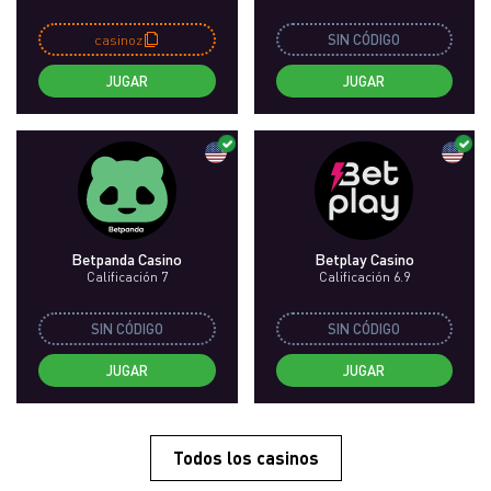
casinoz
SIN CÓDIGO
JUGAR
JUGAR
Betpanda Casino
Betplay Casino
Calificación 7
Calificación 6.9
SIN CÓDIGO
SIN CÓDIGO
JUGAR
JUGAR
Todos los casinos