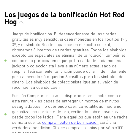
Los juegos de la bonificación Hot Rod
Hog
Juego de bonificación. El desencadenante de las tiradas
gratuitas es muy sencillo: si caen monedas en los rodillos 1º y
3º, y el símbolo Scatter aparece en el rodillo central,
obtenemos 3 intentos de tiradas gratuitas. Todos los símbolos
excepto los especiales se eliminan de la rotación, también el
comodín no participa en el juego. La caída de cada moneda,
jackpot o coleccionista lleva a un número actualizado de
respins. Teóricamente, la función puede durar indefinidamente,
pero a menudo sólo quedan 6 casillas para los símbolos de
dinero. Los símbolos de coleccionista igualan su valor de
recompensa cuando caen.
Función Comprar. Incluso un disparador tan simple, como en
esta ranura - es capaz de entregar un montón de minutos
desagradables, no queriendo caer. La volatilidad media no
garantiza una corriente de oro, vertiendo sobre nosotros
desde todos los lados. ¡Para aquellos que están en una racha
de mala suerte,
comprar botón de bonificación
será una
verdadera bendición! Ofrece comprar respins por sólo x100
de tu apuesta.