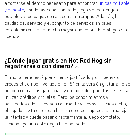
a tomarse el tiempo necesario para encontrar
un casino fiable
y honesto
, donde las condiciones de juego se mantengan
estables y los pagos se realicen sin trampas. Además, la
calidad del servicio y el conjunto de servicios en tales
establecimientos es mucho mayor que en sus homólogos sin
licencia.
¿Dónde jugar gratis en Hot Rod Hog sin
registrarse o con dinero?
El modo demo está plenamente justificado y compensa con
creces el tiempo invertido en él. Sí, en la versión gratuita no se
pueden retirar las ganancias, y en lugar de apuestas reales se
utilizan créditos virtuales. Pero los conocimientos y
habilidades adquiridos son realmente valiosos. Gracias a ello,
el jugador evita errores a la hora de elegir apuestas o manejar
la interfaz y puede pasar directamente al juego completo,
teniendo ya una estrategia bien pensada.