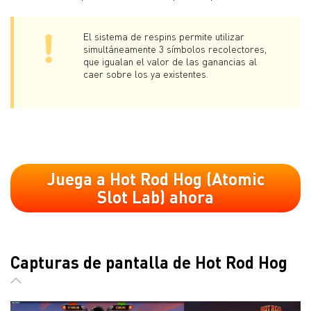
El sistema de respins permite utilizar
simultáneamente 3 símbolos recolectores,
que igualan el valor de las ganancias al
caer sobre los ya existentes.
Juega a Hot Rod Hog (Atomic
Slot Lab) ahora
Capturas de pantalla de Hot Rod Hog