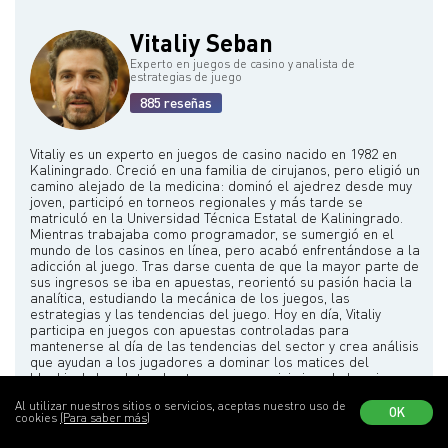
Vitaliy Seban
Experto en juegos de casino y analista de
estrategias de juego
885 reseñas
Vitaliy es un experto en juegos de casino nacido en 1982 en
Kaliningrado. Creció en una familia de cirujanos, pero eligió un
camino alejado de la medicina: dominó el ajedrez desde muy
joven, participó en torneos regionales y más tarde se
matriculó en la Universidad Técnica Estatal de Kaliningrado.
Mientras trabajaba como programador, se sumergió en el
mundo de los casinos en línea, pero acabó enfrentándose a la
adicción al juego. Tras darse cuenta de que la mayor parte de
sus ingresos se iba en apuestas, reorientó su pasión hacia la
analítica, estudiando la mecánica de los juegos, las
estrategias y las tendencias del juego. Hoy en día, Vitaliy
participa en juegos con apuestas controladas para
mantenerse al día de las tendencias del sector y crea análisis
que ayudan a los jugadores a dominar los matices del
Al utilizar nuestros sitios o servicios, aceptas nuestro uso de
OK
Blackjack
ruleta
tragaperras
cookies
(Para saber más)
Experto en:
análisis de estrategias de juego