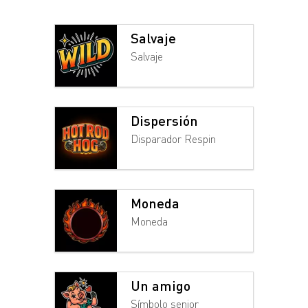
Salvaje
Salvaje
Dispersión
Disparador Respin
Moneda
Moneda
Un amigo
Símbolo senior