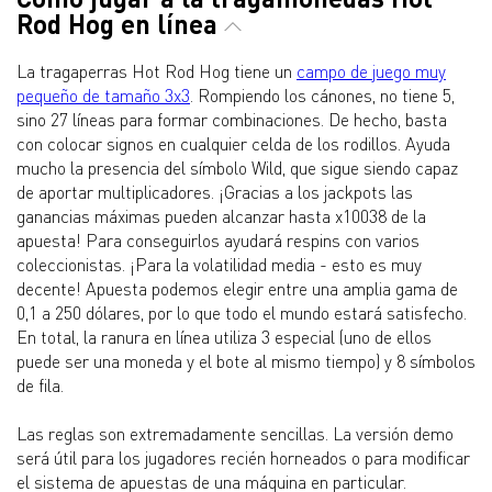
Rod Hog en línea
La tragaperras Hot Rod Hog tiene un
campo de juego muy
pequeño de tamaño 3x3
. Rompiendo los cánones, no tiene 5,
sino 27 líneas para formar combinaciones. De hecho, basta
con colocar signos en cualquier celda de los rodillos. Ayuda
mucho la presencia del símbolo Wild, que sigue siendo capaz
de aportar multiplicadores. ¡Gracias a los jackpots las
ganancias máximas pueden alcanzar hasta x10038 de la
apuesta! Para conseguirlos ayudará respins con varios
coleccionistas. ¡Para la volatilidad media - esto es muy
decente! Apuesta podemos elegir entre una amplia gama de
0,1 a 250 dólares, por lo que todo el mundo estará satisfecho.
En total, la ranura en línea utiliza 3 especial (uno de ellos
puede ser una moneda y el bote al mismo tiempo) y 8 símbolos
de fila.
Las reglas son extremadamente sencillas. La versión demo
será útil para los jugadores recién horneados o para modificar
el sistema de apuestas de una máquina en particular.