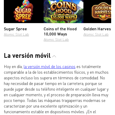
Sugar Spree
Coins of the Hood
Golden Harvest
10,000 Ways
Atomic Slot Lab
Atomic Slot Lab
Atomic Slot Lab
La versión móvil
Hoy en día,
la versión móvil de los casinos
es totalmente
comparable a la de los establecimientos físicos, y en muchos
aspectos incluso los supera en términos de comodidad. No
hay necesidad de pasar tiempo en la carretera, porque se
puede jugar desde su teléfono inteligente en cualquier lugar y
en cualquier momento, y el proceso de preparación lleva muy
poco tiempo. Todas las máquinas tragaperras modernas se
caracterizan por una excelente optimización y un
funcionamiento estable en dispositivos móviles. ¡En el