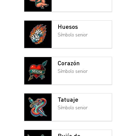
Huesos
Símbolo senior
Corazón
Símbolo senior
Tatuaje
Símbolo senior
Bujía de