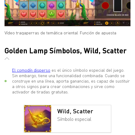
Vídeo tragaperras de temática oriental
Función de apuesta
Golden Lamp Símbolos, Wild, Scatter
El comodín disperso
es el único símbolo especial del juego.
Sin embargo, tiene una funcionalidad combinada. Cuando se
construye en una línea, aporta ganancias, es capaz de sustituir
a otros signos para crear combinaciones y sirve como
activador de tiradas gratuitas.
Wild, Scatter
Símbolo especial