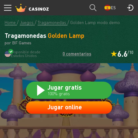
CASINOZ
JUGAR
ES
Home
Juegos
Tragamonedas
Golden Lamp modo demo
Tragamonedas
Golden Lamp
por BF Games
6.6
Disponible desde
/10
0 comentarios
Estados Unidos
Jugar gratis
100% gratis
Jugar online