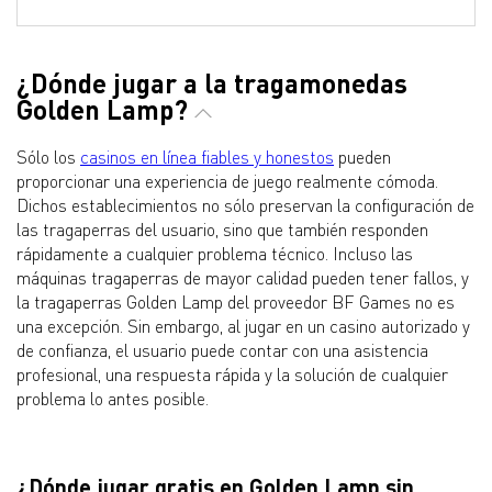
¿Dónde jugar a la tragamonedas
Golden Lamp?
Sólo los
casinos en línea fiables y honestos
pueden
proporcionar una experiencia de juego realmente cómoda.
Dichos establecimientos no sólo preservan la configuración de
las tragaperras del usuario, sino que también responden
rápidamente a cualquier problema técnico. Incluso las
máquinas tragaperras de mayor calidad pueden tener fallos, y
la tragaperras Golden Lamp del proveedor BF Games no es
una excepción. Sin embargo, al jugar en un casino autorizado y
de confianza, el usuario puede contar con una asistencia
profesional, una respuesta rápida y la solución de cualquier
problema lo antes posible.
¿Dónde jugar gratis en Golden Lamp sin