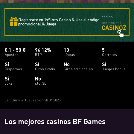
código
Regístrate en 1xSlots Casino & Usa el código
promocional
promocional & Juega
CASINOZ
0.1 - 50 €
96.12%
10
5
Apostar
RTP
Líneas
Carretes
Sí
Sí
No
Sí
Dispersos
Giros Gratis
Giros adicionales
Juegos bonus
Sí
No
Joker
slot 3D
La última actualización 28.06.2025
Los mejores casinos BF Games