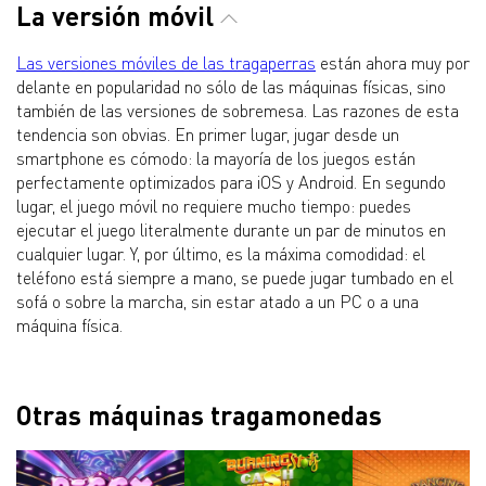
La versión móvil
Las versiones móviles de las tragaperras
están ahora muy por
delante en popularidad no sólo de las máquinas físicas, sino
también de las versiones de sobremesa. Las razones de esta
tendencia son obvias. En primer lugar, jugar desde un
smartphone es cómodo: la mayoría de los juegos están
perfectamente optimizados para iOS y Android. En segundo
lugar, el juego móvil no requiere mucho tiempo: puedes
ejecutar el juego literalmente durante un par de minutos en
cualquier lugar. Y, por último, es la máxima comodidad: el
teléfono está siempre a mano, se puede jugar tumbado en el
sofá o sobre la marcha, sin estar atado a un PC o a una
máquina física.
Otras máquinas tragamonedas