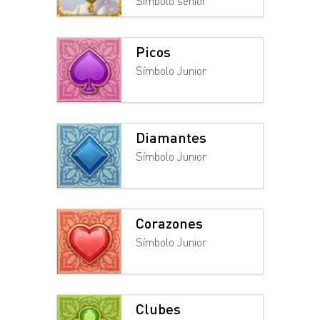
Símbolo senior
Picos
Símbolo Junior
Diamantes
Símbolo Junior
Corazones
Símbolo Junior
Clubes