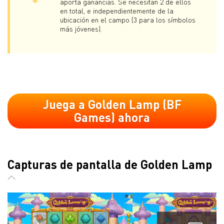
aporta ganancias. Se necesitan 2 de ellos
en total, e independientemente de la
ubicación en el campo (3 para los símbolos
más jóvenes).
Juega a Golden Lamp (BF
Games) ahora
Capturas de pantalla de Golden Lamp