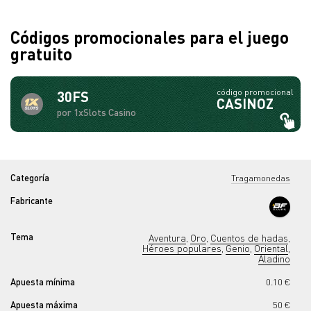
Códigos promocionales para el juego
gratuito
código promocional
30FS
CASINOZ
por 1xSlots Casino
Categoría
Tragamonedas
Fabricante
Tema
Aventura
Oro
Cuentos de hadas
,
,
,
Héroes populares
Genio
Oriental
,
,
,
Aladino
Apuesta mínima
0.10 €
Apuesta máxima
50 €