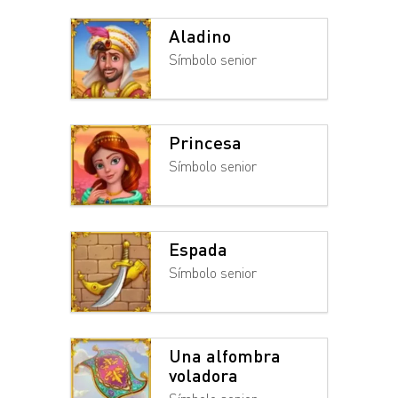
Aladino
Símbolo senior
Princesa
Símbolo senior
Espada
Símbolo senior
Una alfombra
voladora