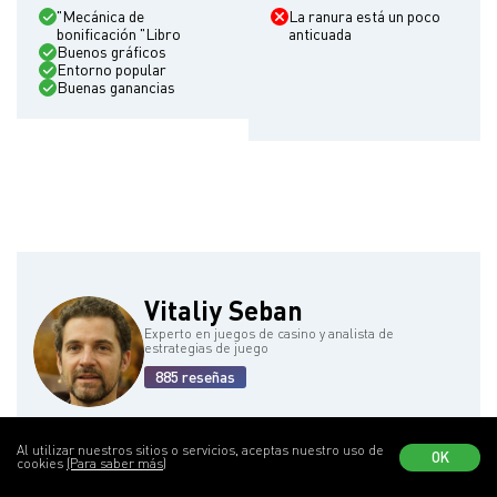
"Mecánica de
La ranura está un poco
bonificación "Libro
anticuada
Buenos gráficos
Entorno popular
Buenas ganancias
Vitaliy Seban
Experto en juegos de casino y analista de
estrategias de juego
885 reseñas
Vitaliy es un experto en juegos de casino nacido en 1982 en
Kaliningrado. Creció en una familia de cirujanos, pero eligió un
Al utilizar nuestros sitios o servicios, aceptas nuestro uso de
OK
cookies
(Para saber más)
camino alejado de la medicina: dominó el ajedrez desde muy
joven, participó en torneos regionales y más tarde se