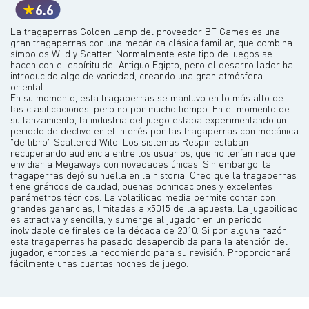
6.6
La tragaperras Golden Lamp del proveedor BF Games es una
gran tragaperras con una mecánica clásica familiar, que combina
símbolos Wild y Scatter. Normalmente este tipo de juegos se
hacen con el espíritu del Antiguo Egipto, pero el desarrollador ha
introducido algo de variedad, creando una gran atmósfera
oriental.
En su momento, esta tragaperras se mantuvo en lo más alto de
las clasificaciones, pero no por mucho tiempo. En el momento de
su lanzamiento, la industria del juego estaba experimentando un
periodo de declive en el interés por las tragaperras con mecánica
"de libro" Scattered Wild. Los sistemas Respin estaban
recuperando audiencia entre los usuarios, que no tenían nada que
envidiar a Megaways con novedades únicas. Sin embargo, la
tragaperras dejó su huella en la historia. Creo que la tragaperras
tiene gráficos de calidad, buenas bonificaciones y excelentes
parámetros técnicos. La volatilidad media permite contar con
grandes ganancias, limitadas a x5015 de la apuesta. La jugabilidad
es atractiva y sencilla, y sumerge al jugador en un periodo
inolvidable de finales de la década de 2010. Si por alguna razón
esta tragaperras ha pasado desapercibida para la atención del
jugador, entonces la recomiendo para su revisión. Proporcionará
fácilmente unas cuantas noches de juego.