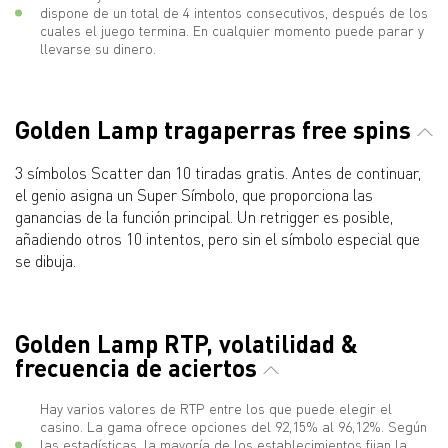
dispone de un total de 4 intentos consecutivos, después de los
cuales el juego termina. En cualquier momento puede parar y
llevarse su dinero.
Golden Lamp tragaperras free spins
3 símbolos Scatter dan 10 tiradas gratis. Antes de continuar,
el genio asigna un Super Símbolo, que proporciona las
ganancias de la función principal. Un retrigger es posible,
añadiendo otros 10 intentos, pero sin el símbolo especial que
se dibuja.
Golden Lamp RTP, volatilidad &
frecuencia de aciertos
Hay varios valores de RTP entre los que puede elegir el
casino. La gama ofrece opciones del 92,15% al 96,12%. Según
las estadísticas, la mayoría de los establecimientos fijan la