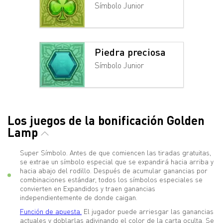
Símbolo Junior
Piedra preciosa
Símbolo Junior
Los juegos de la bonificación Golden
Lamp
Super Símbolo. Antes de que comiencen las tiradas gratuitas,
se extrae un símbolo especial que se expandirá hacia arriba y
hacia abajo del rodillo. Después de acumular ganancias por
combinaciones estándar, todos los símbolos especiales se
convierten en Expandidos y traen ganancias
independientemente de donde caigan.
Función de apuesta.
El jugador puede arriesgar las ganancias
actuales y doblarlas adivinando el color de la carta oculta. Se