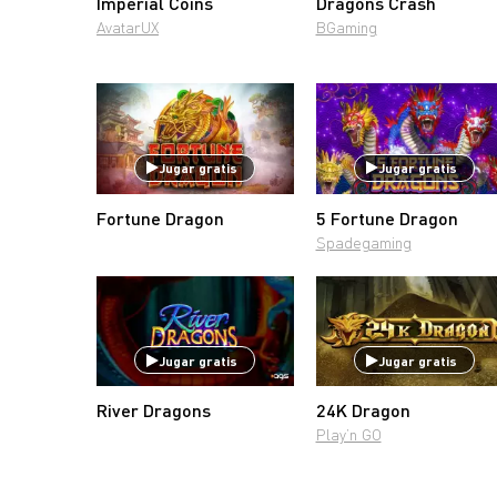
Imperial Coins
Dragons Crash
AvatarUX
BGaming
Jugar gratis
Jugar gratis
Fortune Dragon
5 Fortune Dragon
Spadegaming
Jugar gratis
Jugar gratis
River Dragons
24K Dragon
Play’n GO