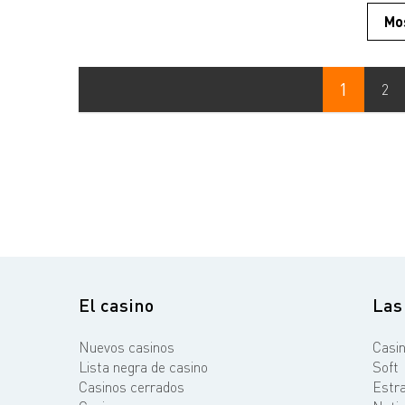
Mo
1
2
El casino
Las
Nuevos casinos
Casin
Lista negra de casino
Soft
Casinos cerrados
Estra