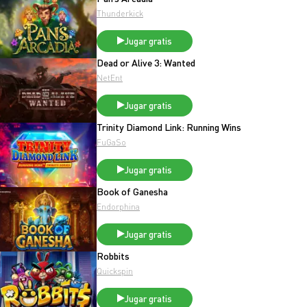
Thunderkick
Jugar gratis
Dead or Alive 3: Wanted
NetEnt
Jugar gratis
Trinity Diamond Link: Running Wins
FuGaSo
Jugar gratis
Book of Ganesha
Endorphina
Jugar gratis
Robbits
Quickspin
Jugar gratis