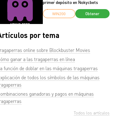
primer depósito en Nokycbets
WIN200
Obtener
Artículos por tema
ragaperras online sobre Blockbuster Movies
ómo ganar a las tragaperras en línea
a función de doblar en las máquinas tragaperras
xplicación de todos los símbolos de las máquinas
ragaperras
ombinaciones ganadoras y pagos en máquinas
ragaperras
Todos los artículos