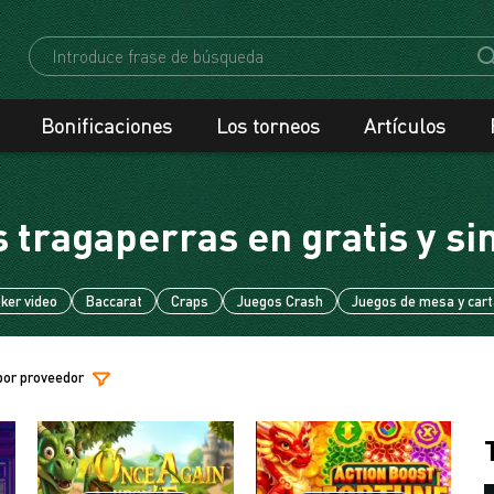
Bonificaciones
Los torneos
Artículos
tragaperras en gratis y sin
ker video
Baccarat
Craps
Juegos Crash
Juegos de mesa y car
 por proveedor