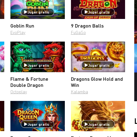
Jugar gratis
Jugar gratis
Goblin Run
9 Dragon Balls
EvoPlay
FuGaSo
Jugar gratis
Jugar gratis
Flame & Fortune
Dragons Glow Hold and
Double Dragon
Win
Octoplay
Kalamba
Jugar gratis
Jugar gratis