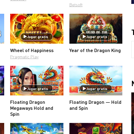
Betsoft
Jugar gratis
Jugar gratis
Wheel of Happiness
Year of the Dragon King
Pragmatic Play
Jugar gratis
Jugar gratis
Floating Dragon
Floating Dragon — Hold
Megaways Hold and
and Spin
Spin