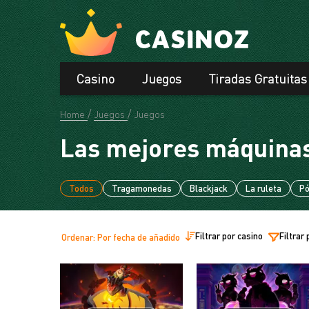
Casino
Juegos
Tiradas Gratuitas
Home
Juegos
Juegos
Las mejores máquinas 
Todos
Tragamonedas
Blackjack
La ruleta
Pó
Filtrar por casino
Filtrar
Ordenar: Por fecha de añadido