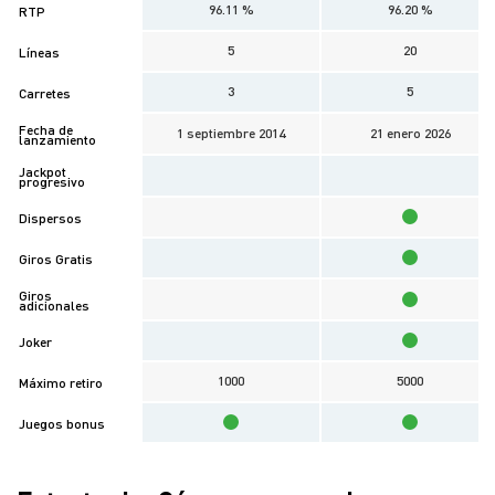
96.11 %
96.20 %
RTP
5
20
Líneas
3
5
Carretes
Fecha de
1 septiembre 2014
21 enero 2026
lanzamiento
Jackpot
progresivo
Dispersos
Giros Gratis
Giros
adicionales
Joker
1000
5000
Máximo retiro
Juegos bonus