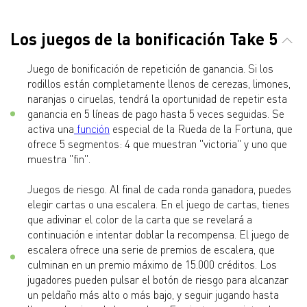
Los juegos de la bonificación Take 5
Juego de bonificación de repetición de ganancia. Si los
rodillos están completamente llenos de cerezas, limones,
naranjas o ciruelas, tendrá la oportunidad de repetir esta
ganancia en 5 líneas de pago hasta 5 veces seguidas. Se
activa una
función
especial de la Rueda de la Fortuna, que
ofrece 5 segmentos: 4 que muestran "victoria" y uno que
muestra "fin".
Juegos de riesgo. Al final de cada ronda ganadora, puedes
elegir cartas o una escalera. En el juego de cartas, tienes
que adivinar el color de la carta que se revelará a
continuación e intentar doblar la recompensa. El juego de
escalera ofrece una serie de premios de escalera, que
culminan en un premio máximo de 15.000 créditos. Los
jugadores pueden pulsar el botón de riesgo para alcanzar
un peldaño más alto o más bajo, y seguir jugando hasta