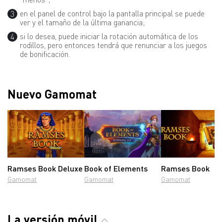
en el panel de control bajo la pantalla principal se puede
ver y el tamaño de la última ganancia;
si lo desea, puede iniciar la rotación automática de los
rodillos, pero entonces tendrá que renunciar a los juegos
de bonificación.
Nuevo Gamomat
Ramses Book Deluxe
Book of Elements
Ramses Book
Gamomat
Gamomat
Gamomat
La versión móvil