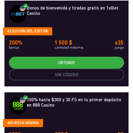
Bonos de bienvenida y tiradas gratis en 1xBet
Casino
ELECCIÓN DEL EDITOR
200%
1 500 $
x35
bonus
cantidad máxima
juego
OBTENER
SIN CÓDIGO
100% hasta $300 y 30 FS en tu primer depósito
en 888 Casino
APUESTA MÍNIMA