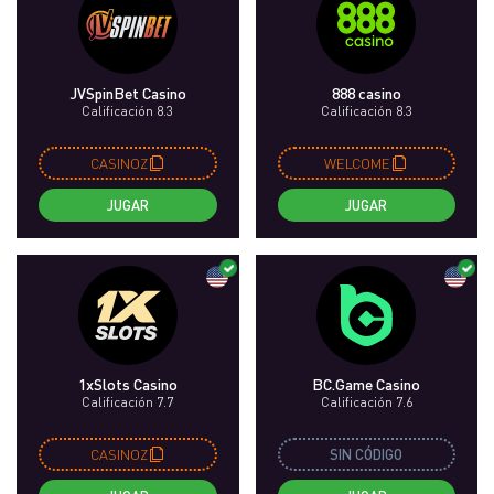
JVSpinBet Casino
888 casino
Calificación 8.3
Calificación 8.3
CASINOZ
WELCOME
JUGAR
JUGAR
1xSlots Casino
BC.Game Casino
Calificación 7.7
Calificación 7.6
CASINOZ
SIN CÓDIGO