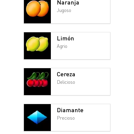
Naranja
Jugoso
Limón
Agrio
Cereza
Delicioso
Diamante
Precioso