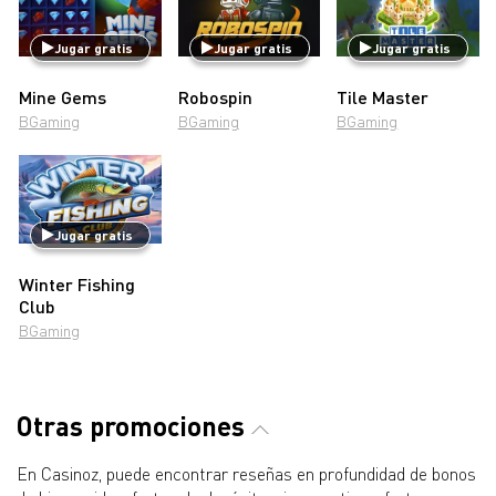
Jugar gratis
Jugar gratis
Jugar gratis
Mine Gems
Robospin
Tile Master
BGaming
BGaming
BGaming
Jugar gratis
Winter Fishing
Club
BGaming
Otras promociones
En Casinoz, puede encontrar reseñas en profundidad de bonos