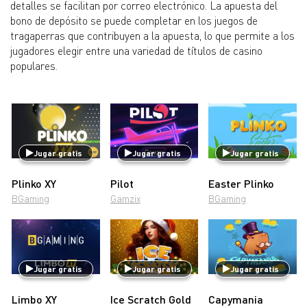
detalles se facilitan por correo electrónico. La apuesta del
bono de depósito se puede completar en los juegos de
tragaperras que contribuyen a la apuesta, lo que permite a los
jugadores elegir entre una variedad de títulos de casino
populares.
Jugar gratis
Jugar gratis
Jugar gratis
Plinko XY
Pilot
Easter Plinko
BGaming
Gamzix
BGaming
Jugar gratis
Jugar gratis
Jugar gratis
Limbo XY
Ice Scratch Gold
Capymania