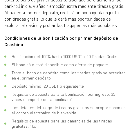
bankroll inicial y añadir emoción extra mediante tiradas gratis.
Al hacer su primer depósito, recibirá un bono igualado junto
con tiradas gratis, lo que le dará más oportunidades de
explorar el casino y probar las tragaperras más populares.
Condiciones de la bonificación por primer depósito de
Crashino
Bonificación del 100% hasta 1000 USDT + 50 Tiradas Gratis
El bono sólo está disponible como oferta de paquete
Tanto el bono de depósito como las tiradas gratis se acreditan
en el primer depósito
Depósito mínimo: 20 USDT o equivalente
Requisito de apuesta para la bonificación por ingreso: 35
veces el importe de la bonificación
Los detalles del juego de tiradas gratuitas se proporcionan en
el correo electrónico de bienvenida
Requisito de apuesta para las ganancias de las tiradas
gratuitas: 10x