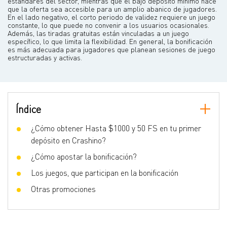
estándares del sector, mientras que el bajo depósito mínimo hace
que la oferta sea accesible para un amplio abanico de jugadores.
En el lado negativo, el corto periodo de validez requiere un juego
constante, lo que puede no convenir a los usuarios ocasionales.
Además, las tiradas gratuitas están vinculadas a un juego
específico, lo que limita la flexibilidad. En general, la bonificación
es más adecuada para jugadores que planean sesiones de juego
estructuradas y activas.
Índice
¿Cómo obtener Hasta $1000 y 50 FS en tu primer
depósito en Crashino?
¿Cómo apostar la bonificación?
Los juegos, que participan en la bonificación
Otras promociones