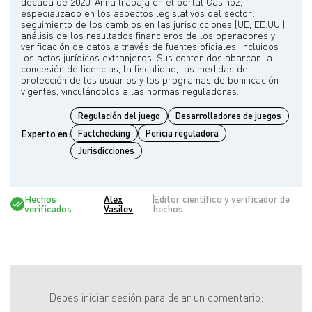
década de 2020, Anna trabaja en el portal Casinoz,
especializado en los aspectos legislativos del sector:
seguimiento de los cambios en las jurisdicciones (UE, EE.UU.),
análisis de los resultados financieros de los operadores y
verificación de datos a través de fuentes oficiales, incluidos
los actos jurídicos extranjeros. Sus contenidos abarcan la
concesión de licencias, la fiscalidad, las medidas de
protección de los usuarios y los programas de bonificación
Regulación del juego
Desarrolladores de juegos
Experto en:
Factchecking
Pericia reguladora
Jurisdicciones
Hechos
Alex
Editor científico y verificador de
verificados
Vasilev
hechos
Debes iniciar sesión para dejar un comentario: