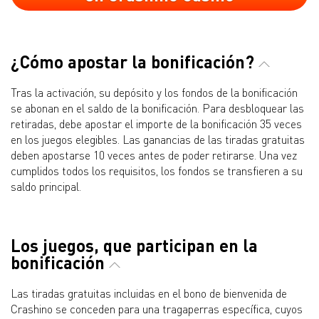
¿Cómo apostar la bonificación?
Tras la activación, su depósito y los fondos de la bonificación
se abonan en el saldo de la bonificación. Para desbloquear las
retiradas, debe apostar el importe de la bonificación 35 veces
en los juegos elegibles. Las ganancias de las tiradas gratuitas
deben apostarse 10 veces antes de poder retirarse. Una vez
cumplidos todos los requisitos, los fondos se transfieren a su
saldo principal.
Los juegos, que participan en la
bonificación
Las tiradas gratuitas incluidas en el bono de bienvenida de
Crashino se conceden para una tragaperras específica, cuyos