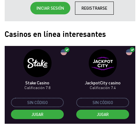
INICIAR SESIÓN
REGISTRARSE
Casinos en línea interesantes
Stake Casino
JackpotCity casino
Calificación 7.8
Calificación 7.4
SIN CÓDIGO
SIN CÓDIGO
JUGAR
JUGAR