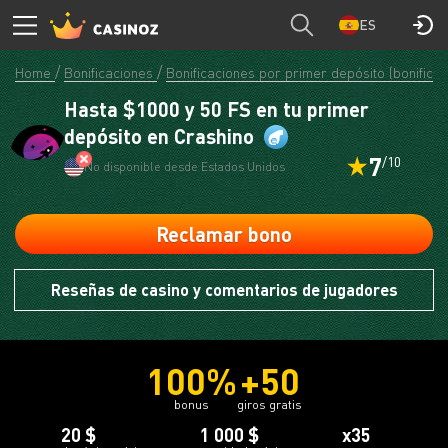
CASINOZ
JUGAR
ES
Home
Bonificaciones
Bonificaciones por primer depósito (bonifica
Hasta $1000 y 50 FS en tu primer
depósito en Crashino
7
/10
No disponible desde Estados Unidos
Reclamar bono
Reseñas de casino y comentarios de jugadores
100%
+50
bonus
giros gratis
20 $
1 000 $
x35