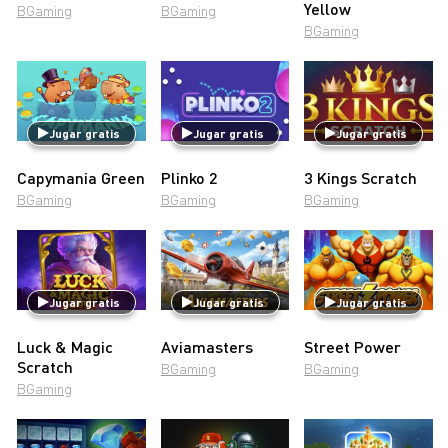
Yellow
BGaming
BGaming
BGaming
Jugar gratis
Jugar gratis
Jugar gratis
Capymania Green
Plinko 2
3 Kings Scratch
BGaming
BGaming
BGaming
Jugar gratis
Jugar gratis
Jugar gratis
Luck & Magic
Aviamasters
Street Power
Scratch
BGaming
BGaming
BGaming