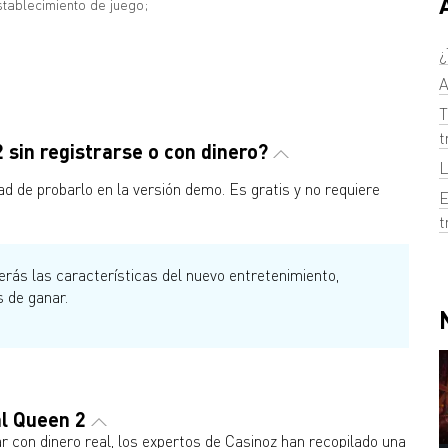
stablecimiento de juego;
¿
A
T
t
 sin registrarse o con dinero?
L
ad de probarlo en la versión demo. Es gratis y no requiere
E
t
rás las características del nuevo entretenimiento,
s de ganar.
al Queen 2
 con dinero real, los expertos de Casinoz han recopilado una