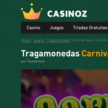
Casino
Juegos
Tiradas Gratuitas
Home
Juegos
Tragamonedas
Carnival Queen 2 modo
Tragamonedas
Carniv
por Thunderkick