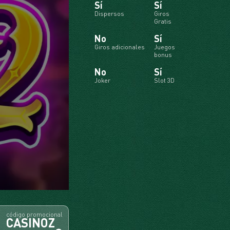
Sí
Sí
Dispersos
Giros
Gratis
No
Sí
Giros adicionales
Juegos
bonus
No
Sí
Joker
Slot 3D
código promocional
CASINOZ