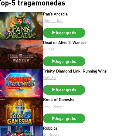
Top-5 tragamonedas
Pan’s Arcadia
Thunderkick
Jugar gratis
Dead or Alive 3: Wanted
NetEnt
Jugar gratis
Trinity Diamond Link: Running Wins
FuGaSo
Jugar gratis
Book of Ganesha
Endorphina
Jugar gratis
Robbits
Quickspin