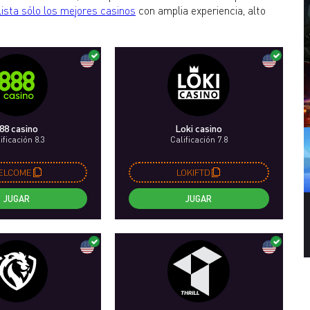
lista sólo los mejores casinos
con amplia experiencia, alto
88 casino
Loki casino
ificación 8.3
Calificación 7.8
ELCOME
LOKIFTD
JUGAR
JUGAR