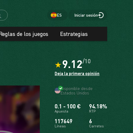
ES
Iniciar sesión
Reglas de los juegos
Estrategias
9.12
/10
Deja la primera opinión
Disponible desde
Estados Unidos
0.1 - 100 €
94.18%
Apuesta
RTP
117649
6
Líneas
Carretes