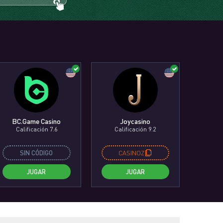
BC.Game Casino
Joycasino
Calificación 7.6
Calificación 9.2
SIN CÓDIGO
CASINOZ
JUGAR
JUGAR