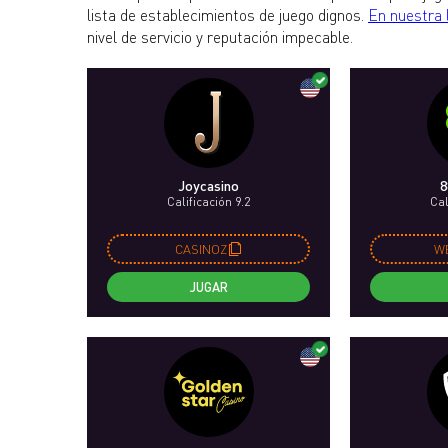
lista de establecimientos de juego dignos.
En nuestra 
nivel de servicio y reputación impecable.
Joycasino
8
Calificación 9.2
Cal
CASINOZ
W
JUGAR