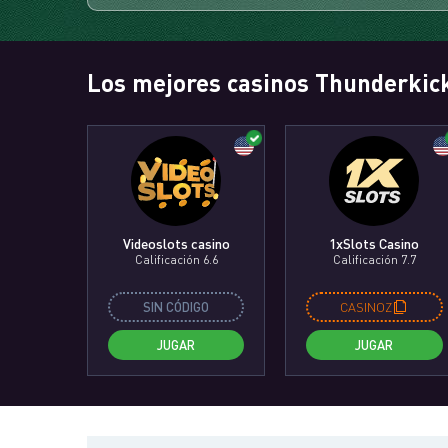
Los mejores casinos Thunderkic
Videoslots сasino
1xSlots Casino
Calificación 6.6
Calificación 7.7
SIN CÓDIGO
CASINOZ
JUGAR
JUGAR