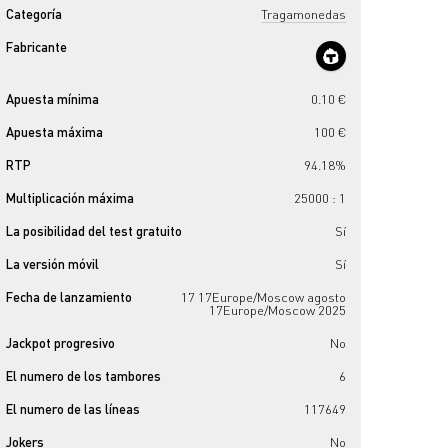
Categoría
Tragamonedas
Fabricante
Apuesta mínima
0.10 €
Apuesta máxima
100 €
RTP
94.18%
Multiplicación máxima
25000 : 1
La posibilidad del test gratuito
Sí
La versión móvil
Sí
Fecha de lanzamiento
17 17Europe/Moscow agosto
17Europe/Moscow 2025
Jackpot progresivo
No
El numero de los tambores
6
El numero de las líneas
117649
Jokers
No