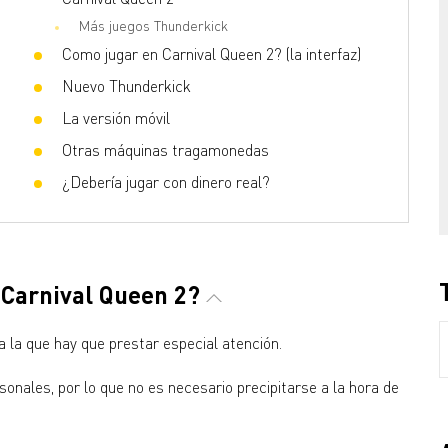
Más juegos Thunderkick
Como jugar en Carnival Queen 2? (la interfaz)
Nuevo Thunderkick
La versión móvil
Otras máquinas tragamonedas
¿Debería jugar con dinero real?
 Carnival Queen 2?
a la que hay que prestar especial atención.
onales, por lo que no es necesario precipitarse a la hora de