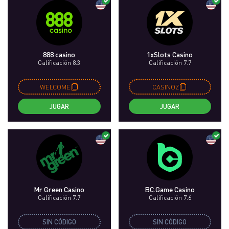
888 casino
1xSlots Casino
Calificación 8.3
Calificación 7.7
WELCOME
CASINOZ
JUGAR
JUGAR
Mr Green Casino
BC.Game Casino
Calificación 7.7
Calificación 7.6
SIN CÓDIGO
SIN CÓDIGO