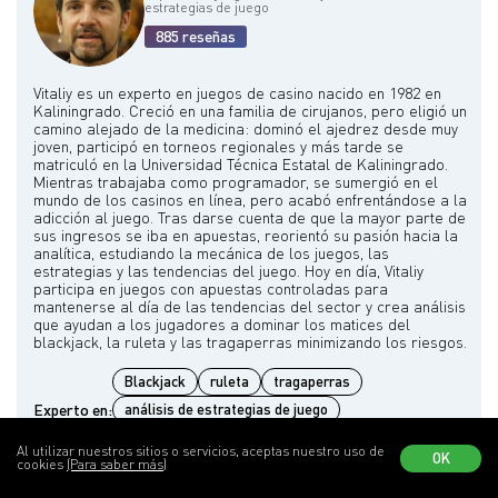
estrategias de juego
885 reseñas
Vitaliy es un experto en juegos de casino nacido en 1982 en
Kaliningrado. Creció en una familia de cirujanos, pero eligió un
camino alejado de la medicina: dominó el ajedrez desde muy
joven, participó en torneos regionales y más tarde se
matriculó en la Universidad Técnica Estatal de Kaliningrado.
Mientras trabajaba como programador, se sumergió en el
mundo de los casinos en línea, pero acabó enfrentándose a la
adicción al juego. Tras darse cuenta de que la mayor parte de
sus ingresos se iba en apuestas, reorientó su pasión hacia la
analítica, estudiando la mecánica de los juegos, las
estrategias y las tendencias del juego. Hoy en día, Vitaliy
participa en juegos con apuestas controladas para
mantenerse al día de las tendencias del sector y crea análisis
que ayudan a los jugadores a dominar los matices del
Blackjack
ruleta
tragaperras
Experto en:
análisis de estrategias de juego
gestión de riesgos
ajedrez
programación
Al utilizar nuestros sitios o servicios, aceptas nuestro uso de
OK
cookies
(Para saber más)