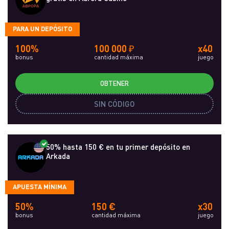
PARA UN DEPÓSITO
100%
100 000 ₽
x40
bonus
cantidad máxima
juego
OBTENER
SIN CÓDIGO
50% hasta 150 € en tu primer depósito en
Arkada
APUESTA MÍNIMA
50%
150 €
x30
bonus
cantidad máxima
juego