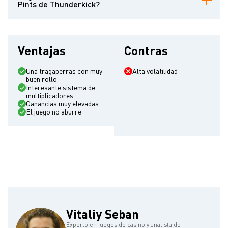
Pints de Thunderkick?
94,08%, que no es genial, pero es lo suficientemente bueno.
Ventajas
Contras
Una tragaperras con muy
Alta volatilidad
buen rollo
Interesante sistema de
multiplicadores
Ganancias muy elevadas
El juego no aburre
Vitaliy Seban
Experto en juegos de casino y analista de