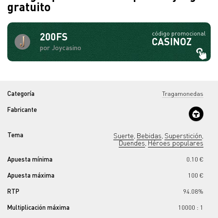
gratuito
código promocional
200FS
CASINOZ
por Joycasino
Categoría
Tragamonedas
Fabricante
Tema
Suerte
Bebidas
Superstición
,
,
,
Duendes
Héroes populares
,
Apuesta mínima
0.10 €
Apuesta máxima
100 €
RTP
94.08%
Multiplicación máxima
10000 : 1