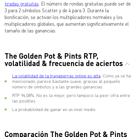
tiradas gratuitas
. El número de rondas gratuitas puede ser de
3 para 2 símbolos Scatter y de 4 para 3. Durante la
bonificación, se activan los multiplicadores normales y los
multiplicadores globales, que aumentan significativamente el
tamaño de las ganancias.
The Golden Pot & Pints RTP,
volatilidad & frecuencia de aciertos
La volatilidad de la tragaperras online es alta
. Como ya se ha
mencionado, parece bastante suave, gracias al pequeño
número de símbolos y a las grandes ganancias.
RTP 94,08%. No es la mejor, pero tampoco la peor cifra entre
las posibles.
La probabilidad de ganar en un nivel medio.
Comparación The Golden Pot & Pints