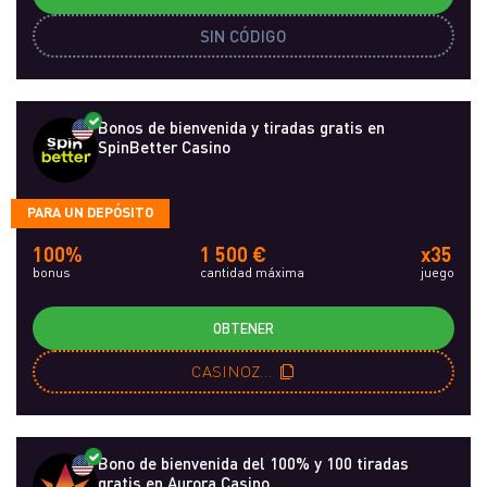
SIN CÓDIGO
Bonos de bienvenida y tiradas gratis en
SpinBetter Casino
PARA UN DEPÓSITO
100%
1 500 €
x35
bonus
cantidad máxima
juego
OBTENER
CASINOZRU
Bono de bienvenida del 100% y 100 tiradas
gratis en Aurora Casino