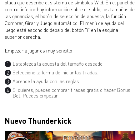
placa que describe el sistema de símbolos Wild. En el panel de
control inferior hay información sobre el saldo, los tamaños de
las ganancias, el botón de selección de apuesta, la función
Comprar, Girar y Juego automático. El menú de ayuda del
juego está escondido debajo del botón "i" en la esquina
superior derecha.
Empezar a jugar es muy sencillo:
Establezca la apuesta del tamaño deseado.
Seleccione la forma de iniciar las tiradas.
Aprende la ayuda con las reglas.
Si quieres, puedes comprar tiradas gratis o hacer Bonus
Bet. Puedes empezar.
Nuevo Thunderkick