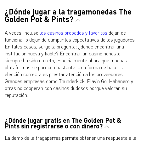
¿Dónde jugar a la tragamonedas The
Golden Pot & Pints?
A veces, incluso
los casinos probados y favoritos
dejan de
funcionar o dejan de cumplir las expectativas de los jugadores.
En tales casos, surge la pregunta: ¿dónde encontrar una
institución nueva y fiable? Encontrar un casino honesto
siempre ha sido un reto, especialmente ahora que muchas
plataformas se parecen bastante. Una forma de hacer la
elección correcta es prestar atención a los proveedores.
Grandes empresas como Thunderkick, Play'n Go, Habanero y
otras no cooperan con casinos dudosos porque valoran su
reputación.
¿Dónde jugar gratis en The Golden Pot &
Pints sin registrarse o con dinero?
La demo de la tragaperras permite obtener una respuesta a la