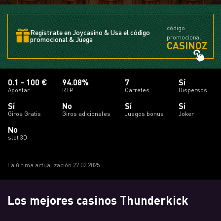
código
Regístrate en Joycasino & Usa el código
promocional
promocional & Juega
CASINOZ
0.1 - 100 €
94.08%
7
Sí
Apostar
RTP
Carretes
Dispersos
Sí
No
Sí
Sí
Giros Gratis
Giros adicionales
Juegos bonus
Joker
No
slot 3D
La última actualización 27.02.2025
Los mejores casinos Thunderkick