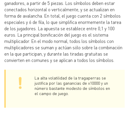
ganadores, a partir de 5 piezas. Los símbolos deben estar
conectados horizontal o verticalmente, y se actualizan en
forma de avalancha. En total, el juego cuenta con 2 símbolos
especiales y 6 de fila, lo que simplifica enormemente la tarea
de los jugadores. La apuesta se establece entre 0,1 y 100
euros. La principal bonificación del juego es el sistema
multiplicador. En el modo normal, todos los símbolos con
multiplicadores se suman y actúan sólo sobre la combinación
en la que participan, y durante las tiradas gratuitas se
convierten en comunes y se aplican a todos los símbolos.
La alta volatilidad de la tragaperras se
justifica por las ganancias de x10000 y un
número bastante modesto de símbolos en
el campo de juego.