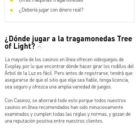
¿Debería jugar con dinero real?
¿Dónde jugar a la tragamonedas Tree
of Light?
La mayoría de los casinos en línea ofrecen videojuegos de
Evoplay, por lo que encontrar dónde hacer girar los rodillos del
Árbol de la Luz es fácil. Pero antes de registrarse, tendrá que
asegurarse de que el sitio que elija sea fiable, tenga licencia,
sea seguro y ofrezca una amplia variedad de juegos.
Con Casinoz, se ahorrará todo esto porque todos nuestros
casinos en línea recomendados han sido minuciosamente
examinados y cumplen todas las reglas y normas, y gozan de
una reputación positiva entre nuestros clientes.