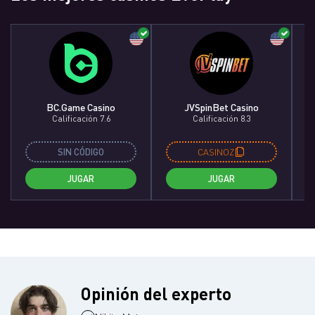
BC.Game Casino
JVSpinBet Casino
Calificación 7.6
Calificación 8.3
SIN CÓDIGO
CASINOZ
JUGAR
JUGAR
Opinión del experto