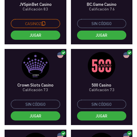
JVSpinBet Casino
BC.Game Casino
Calificación 8.3
Calificación 7.6
CASINOZ
SIN CÓDIGO
JUGAR
JUGAR
Crown Slots Casino
500 Casino
Calificación 7.3
Calificación 7.3
SIN CÓDIGO
SIN CÓDIGO
JUGAR
JUGAR