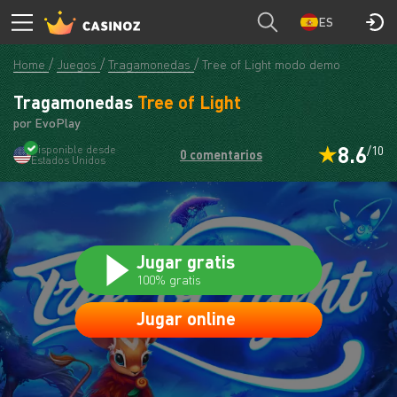
CASINOZRU
JUGAR
ES
Home
Juegos
Tragamonedas
Tree of Light modo demo
Tragamonedas
Tree of Light
por EvoPlay
8.6
Disponible desde
/10
0 comentarios
Estados Unidos
Jugar gratis
100% gratis
Jugar online