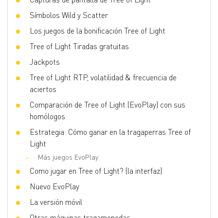
Respins
No
Símbolos Wild y Scatter
Free spins
Sí
Los juegos de la bonificación Tree of Light
Tree of Light Tiradas gratuitas
Jackpots
Tree of Light RTP, volatilidad & frecuencia de
aciertos
Comparación de Tree of Light (EvoPlay) con sus
homólogos
Estrategia: Cómo ganar en la tragaperras Tree of
Light
Más juegos EvoPlay
Como jugar en Tree of Light? (la interfaz)
Nuevo EvoPlay
La versión móvil
Otras máquinas tragamonedas