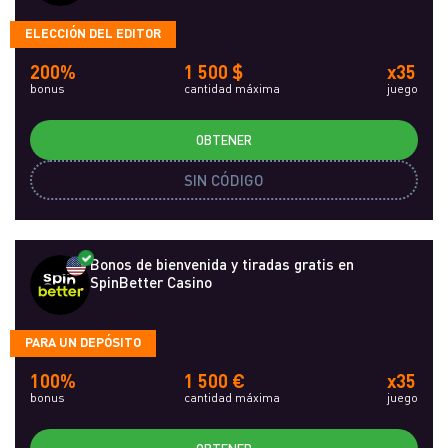
ELECCIÓN DEL EDITOR
200%
1 500 $
x35
bonus
cantidad máxima
juego
OBTENER
SIN CÓDIGO
Bonos de bienvenida y tiradas gratis en
SpinBetter Casino
PARA UN DEPÓSITO
100%
1 500 €
x35
bonus
cantidad máxima
juego