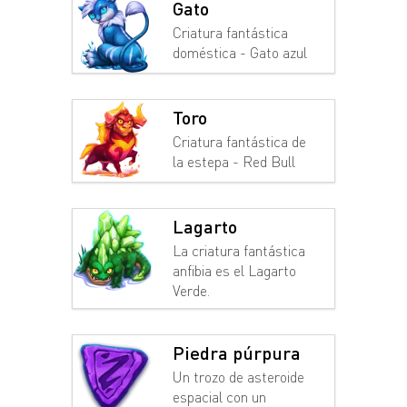
Gato
Criatura fantástica
doméstica - Gato azul
Toro
Criatura fantástica de
la estepa - Red Bull
Lagarto
La criatura fantástica
anfibia es el Lagarto
Verde.
Piedra púrpura
Un trozo de asteroide
espacial con un