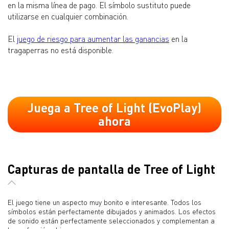
en la misma línea de pago. El símbolo sustituto puede
utilizarse en cualquier combinación.
El
juego de riesgo para aumentar las ganancias
en la
tragaperras no está disponible.
Juega a Tree of Light (EvoPlay)
ahora
Capturas de pantalla de Tree of Light
El juego tiene un aspecto muy bonito e interesante. Todos los
símbolos están perfectamente dibujados y animados. Los efectos
de sonido están perfectamente seleccionados y complementan a