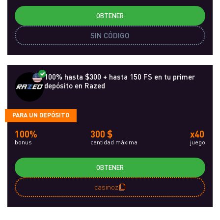
OBTENER
SIN CÓDIGO
100% hasta $300 + hasta 150 FS en tu primer
depósito en Razed
PARA UN DEPÓSITO
100%
300 $
x40
bonus
cantidad máxima
juego
OBTENER
casinoz