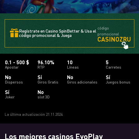
código
Regístrate en Casino SpinBetter & Usa el
promocional
código promocional & Juega
CASINOZRU
0.1 - 500 $
96.10%
10
5
Apostar
RTP
Líneas
Carretes
No
Sí
No
Sí
Dispersos
Giros Gratis
Giros adicionales
Juegos bonus
Sí
No
Joker
slot 3D
La última actualización 21.11.2024
Los mejores casinos EvoPlay