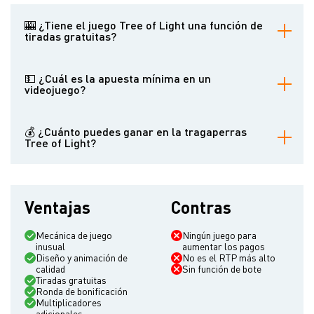
🎰 ¿Tiene el juego Tree of Light una función de
tiradas gratuitas?
Sí, la tragaperras tiene un modo de tiradas gratuitas.
💵 ¿Cuál es la apuesta mínima en un
videojuego?
La apuesta mínima
que se puede hacer en la tragaperras Tree of
Light es de 10 céntimos.
💰 ¿Cuánto puedes ganar en la tragaperras
Tree of Light?
Las ganancias máximas son iguales a x1800 del tamaño de la
apuesta.
Ventajas
Contras
Mecánica de juego
Ningún juego para
inusual
aumentar los pagos
Diseño y animación de
No es el RTP más alto
calidad
Sin función de bote
Tiradas gratuitas
Ronda de bonificación
Multiplicadores
adicionales