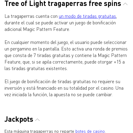
Tree of Light tragaperras free spins
La tragaperras cuenta con
un modo de tiradas gratuitas
,
durante el cual se puede activar un juego de bonificación
adicional Magic Pattern Feature.
En cualquier momento del juego, el usuario puede seleccionar
un pergamino en la pantalla. Esto activa una ronda de premios
que consta de 7 tiradas gratuitas y contiene la Magic Pattern
Feature, que, si se apila correctamente, puede otorgar +15 a
las tiradas gratuitas existentes.
El juego de bonificación de tiradas gratuitas no requiere su
inversión y está financiado en su totalidad por el casino. Una
vez iniciada la función, la apuesta no se puede cambiar.
Jackpots
Esta máquina tragaperras no reparte
botes de casino
.