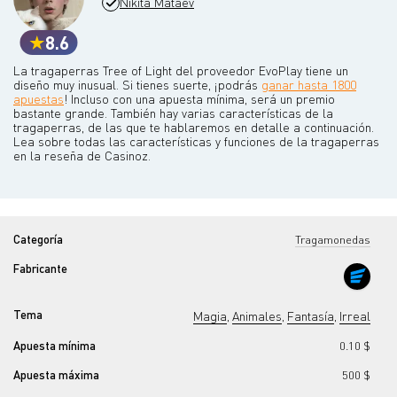
Nikita Mataev
8.6
La tragaperras Tree of Light del proveedor EvoPlay tiene un
diseño muy inusual. Si tienes suerte, ¡podrás
ganar hasta 1800
apuestas
! Incluso con una apuesta mínima, será un premio
bastante grande. También hay varias características de la
tragaperras, de las que te hablaremos en detalle a continuación.
Lea sobre todas las características y funciones de la tragaperras
en la reseña de Casinoz.
Categoría
Tragamonedas
Fabricante
Tema
Magia
Animales
Fantasía
Irreal
,
,
,
Apuesta mínima
0.10 $
Apuesta máxima
500 $