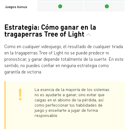
Juegos bonus
Estrategia: Cómo ganar en la
tragaperras Tree of Light
Como en cualquier videojuego, el resultado de cualquier tirada
en la tragaperras Tree of Light no se puede predecir ni
pronosticar, y ganar depende totalmente de la suerte. En este
sentido, no puedes confiar en ninguna estrategia como
garantía de victoria.
La esencia de la mayoría de los sistemas
no es ayudarte a ganar, sino evitar que
caigas en el abismo de la pérdida, así
como perfeccionar tus habilidades de
juego y enseñarte a jugar de forma
responsable.