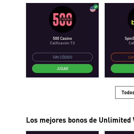
500 Casino
Spin
Calificación 7.3
Cal
SIN CÓDIGO
CA
JUGAR
Todos
Los mejores bonos de Unlimited