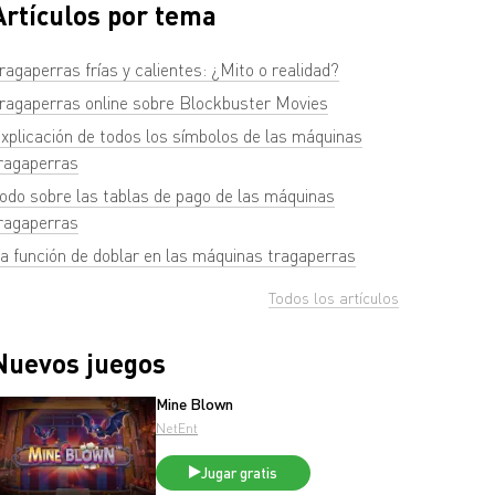
Artículos por tema
ragaperras frías y calientes: ¿Mito o realidad?
ragaperras online sobre Blockbuster Movies
xplicación de todos los símbolos de las máquinas
ragaperras
odo sobre las tablas de pago de las máquinas
ragaperras
a función de doblar en las máquinas tragaperras
Todos los artículos
Nuevos juegos
Mine Blown
NetEnt
Jugar gratis