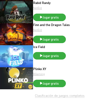
Rabid Randy
NetEnt
Jugar gratis
Finn and the Dragon Tales
NetEnt
Jugar gratis
Ice Field
Jugar gratis
Plinko XY
BGaming
Jugar gratis
Clasificación de juegos completos