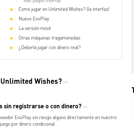
Más juegos EvoPlay
Como jugar en Unlimited Wishes? (la interfaz)
Nuevo EvoPlay
La versión móvil
Otras máquinas tragamonedas
¿Debería jugar con dinero real?
 Unlimited Wishes?
 sin registrarse o con dinero?
oveedor EvoPlay sin riesgo alguno directamente en nuestro
 juego por dinero condicional.