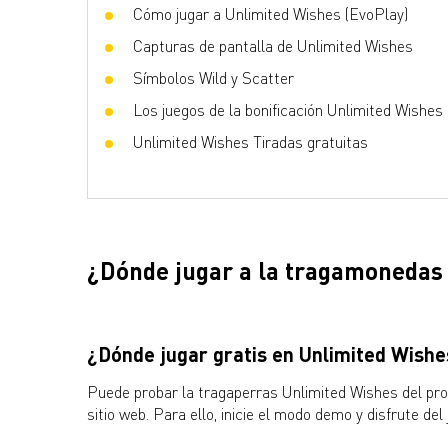
Cómo jugar a Unlimited Wishes (EvoPlay)
Capturas de pantalla de Unlimited Wishes
Símbolos Wild y Scatter
Los juegos de la bonificación Unlimited Wishes
Unlimited Wishes Tiradas gratuitas
¿Dónde jugar a la tragamonedas
¿Dónde jugar gratis en Unlimited Wishes
Puede probar la tragaperras Unlimited Wishes del pr
sitio web. Para ello, inicie el modo demo y disfrute del