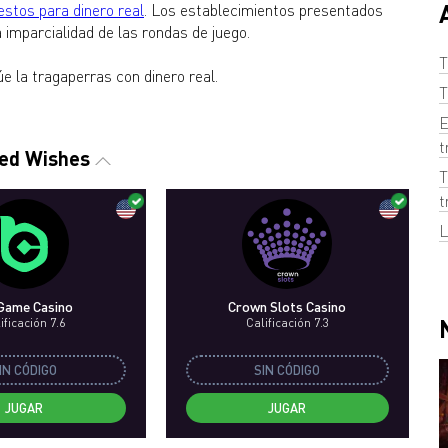
estos para dinero real
. Los establecimientos presentados
 imparcialidad de las rondas de juego.
T
e la tragaperras con dinero real.
T
E
t
ited Wishes
T
t
L
Game Casino
Crown Slots Casino
ificación 7.6
Calificación 7.3
IN CÓDIGO
SIN CÓDIGO
JUGAR
JUGAR