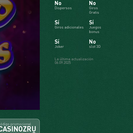
No
No
Dispersos
Giros
Gratis
Sí
Sí
Giros adicionales
Juegos
bonus
Sí
No
Joker
slot 3D
La última actualización
06.09.2025
código promocional
CASINOZRU