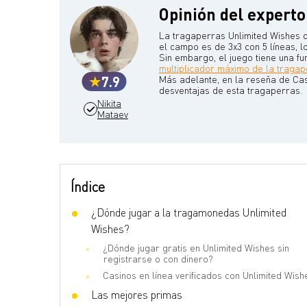
Opinión del experto
La tragaperras Unlimited Wishes d
el campo es de 3x3 con 5 líneas, l
Sin embargo, el juego tiene una fu
multiplicador máximo de la tragap
7.9
Más adelante, en la reseña de Cas
desventajas de esta tragaperras.
Nikita
Mataev
Índice
¿Dónde jugar a la tragamonedas Unlimited
Wishes?
¿Dónde jugar gratis en Unlimited Wishes sin
registrarse o con dinero?
Casinos en línea verificados con Unlimited Wish
Las mejores primas