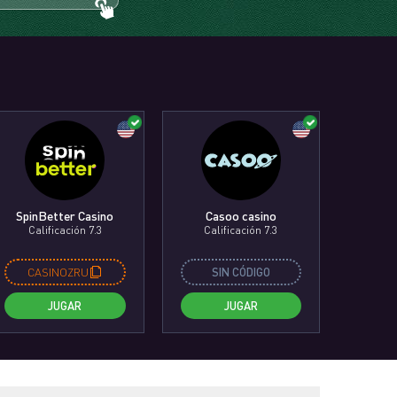
SpinBetter Casino
Casoo casino
Calificación 7.3
Calificación 7.3
CASINOZRU
SIN CÓDIGO
JUGAR
JUGAR