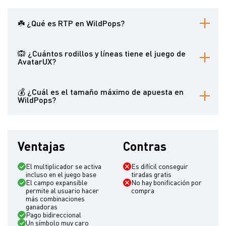
☘️ ¿Qué es RTP en WildPops?
La tasa de retorno al jugador es del 96,8%.
🙉 ¿Cuántos rodillos y líneas tiene el juego de
AvatarUX?
La tragaperras online ofrece 5 rodillos en 3 filas y 486 líneas de
pago no fijas.
💰 ¿Cuál es el tamaño máximo de apuesta en
WildPops?
Los jugadores pueden apostar un máximo de 50 euros.
Ventajas
Contras
El multiplicador se activa
Es difícil conseguir
incluso en el juego base
tiradas gratis
El campo expansible
No hay bonificación por
permite al usuario hacer
compra
más combinaciones
ganadoras
Pago bidireccional
Un símbolo muy caro