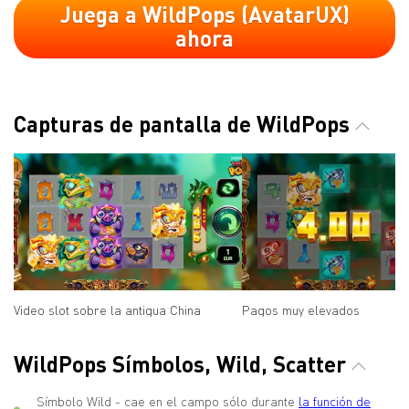
Juega a WildPops (AvatarUX)
ahora
Capturas de pantalla de WildPops
Video slot sobre la antigua China
Pagos muy elevados
WildPops Símbolos, Wild, Scatter
Símbolo Wild - cae en el campo sólo durante
la función de