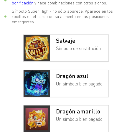
bonificación
y hace combinaciones con otros signos.
Símbolo Super High - no sólo aparece. Aparece en los
rodillos en el curso de su aumento en las posiciones
emergentes.
Salvaje
Símbolo de sustitución
Dragón azul
Un símbolo bien pagado
Dragón amarillo
Un símbolo bien pagado