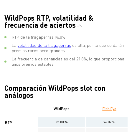
WildPops RTP, volatilidad &
frecuencia de aciertos
RTP de la tragaperras 96,8%.
La
volatilidad de la tragaperras
es alta, por lo que se darán
premios raros pero grandes.
La frecuencia de ganancias es del 21,8%, lo que proporciona
unos premios estables.
Comparación WildPops slot con
análogos
WildPops
Fish Eye
96.80 %
96.07 %
RTP