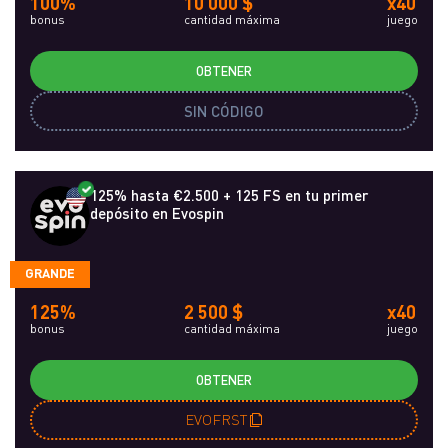
100%
10 000 $
x40
bonus
cantidad máxima
juego
OBTENER
SIN CÓDIGO
125% hasta €2.500 + 125 FS en tu primer
depósito en Evospin
GRANDE
125%
2 500 $
x40
bonus
cantidad máxima
juego
OBTENER
EVOFRST