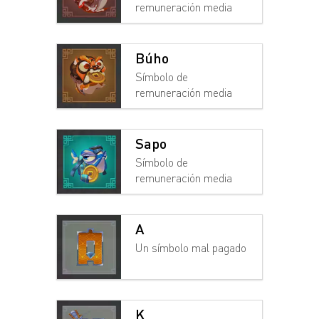
remuneración media
Búho
Símbolo de
remuneración media
Sapo
Símbolo de
remuneración media
A
Un símbolo mal pagado
K