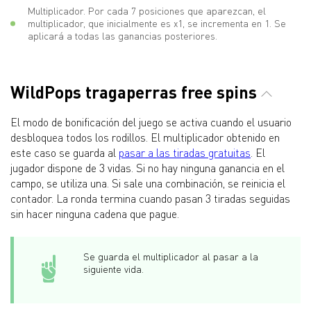
Multiplicador. Por cada 7 posiciones que aparezcan, el
multiplicador, que inicialmente es x1, se incrementa en 1. Se
aplicará a todas las ganancias posteriores.
WildPops tragaperras free spins
El modo de bonificación del juego se activa cuando el usuario
desbloquea todos los rodillos. El multiplicador obtenido en
este caso se guarda al
pasar a las tiradas gratuitas
. El
jugador dispone de 3 vidas. Si no hay ninguna ganancia en el
campo, se utiliza una. Si sale una combinación, se reinicia el
contador. La ronda termina cuando pasan 3 tiradas seguidas
sin hacer ninguna cadena que pague.
Se guarda el multiplicador al pasar a la
siguiente vida.