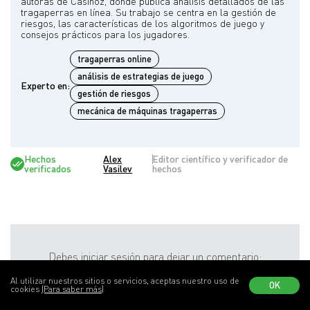
autoras de Casinoz, donde publica análisis detallados de las
tragaperras en línea. Su trabajo se centra en la gestión de
riesgos, las características de los algoritmos de juego y
tragaperras online
análisis de estrategias de juego
Experto en:
gestión de riesgos
mecánica de máquinas tragaperras
Hechos
Alex
Editor científico y verificador de
verificados
Vasilev
hechos
Debes iniciar sesión para dejar un comentario:
Al utilizar nuestros sitios o servicios, aceptas nuestro uso de
OK
cookies
(Para saber más)
INICIAR SESIÓN
REGISTRARSE