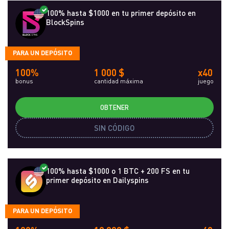
100% hasta $1000 en tu primer depósito en
BlockSpins
PARA UN DEPÓSITO
100%
1 000 $
x40
bonus
cantidad máxima
juego
OBTENER
SIN CÓDIGO
100% hasta $1000 o 1 BTC + 200 FS en tu
primer depósito en Dailyspins
PARA UN DEPÓSITO