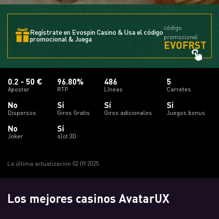
código
Regístrate en Evospin Casino & Usa el código
promocional
promocional & Juega
EVOFRST
0.2 - 50 €
96.80%
486
5
Apostar
RTP
Líneas
Carretes
No
Sí
Sí
Sí
Dispersos
Giros Gratis
Giros adicionales
Juegos bonus
No
Sí
Joker
slot 3D
La última actualización 02.09.2025
Los mejores casinos AvatarUX