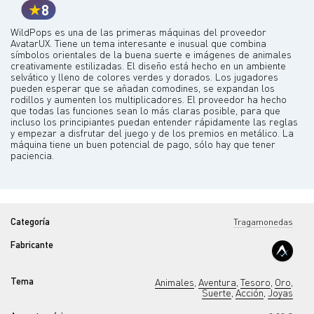
8
WildPops es una de las primeras máquinas del proveedor
AvatarUX. Tiene un tema interesante e inusual que combina
símbolos orientales de la buena suerte e imágenes de animales
creativamente estilizadas. El diseño está hecho en un ambiente
selvático y lleno de colores verdes y dorados. Los jugadores
pueden esperar que se añadan comodines, se expandan los
rodillos y aumenten los multiplicadores. El proveedor ha hecho
que todas las funciones sean lo más claras posible, para que
incluso los principiantes puedan entender rápidamente las reglas
y empezar a disfrutar del juego y de los premios en metálico. La
máquina tiene un buen potencial de pago, sólo hay que tener
paciencia.
Categoría
Tragamonedas
Fabricante
Tema
Animales
Aventura
Tesoro
Oro
,
,
,
,
Suerte
Acción
Joyas
,
,