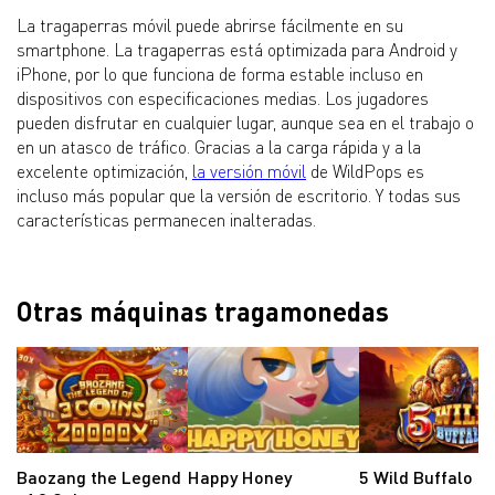
La tragaperras móvil puede abrirse fácilmente en su
smartphone. La tragaperras está optimizada para Android y
iPhone, por lo que funciona de forma estable incluso en
dispositivos con especificaciones medias. Los jugadores
pueden disfrutar en cualquier lugar, aunque sea en el trabajo o
en un atasco de tráfico. Gracias a la carga rápida y a la
excelente optimización,
la versión móvil
de WildPops es
incluso más popular que la versión de escritorio. Y todas sus
características permanecen inalteradas.
Otras máquinas tragamonedas
Baozang the Legend
Happy Honey
5 Wild Buffalo 2