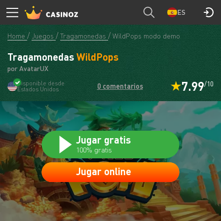
EVOFRST
JUGAR
ES
Home
Juegos
Tragamonedas
WildPops modo demo
Tragamonedas
WildPops
por AvatarUX
7.99
Disponible desde
/10
0 comentarios
Estados Unidos
Jugar gratis
100% gratis
Jugar online