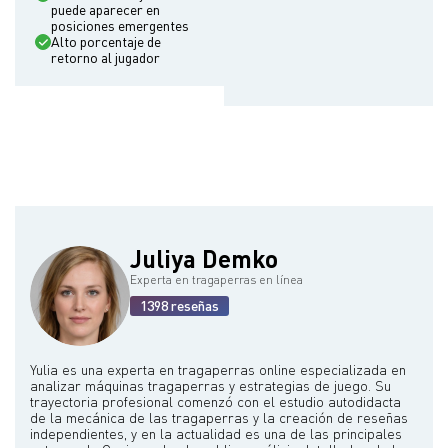
puede aparecer en
posiciones emergentes
Alto porcentaje de
retorno al jugador
Juliya Demko
Experta en tragaperras en línea
1398 reseñas
Yulia es una experta en tragaperras online especializada en
analizar máquinas tragaperras y estrategias de juego. Su
trayectoria profesional comenzó con el estudio autodidacta
de la mecánica de las tragaperras y la creación de reseñas
independientes, y en la actualidad es una de las principales