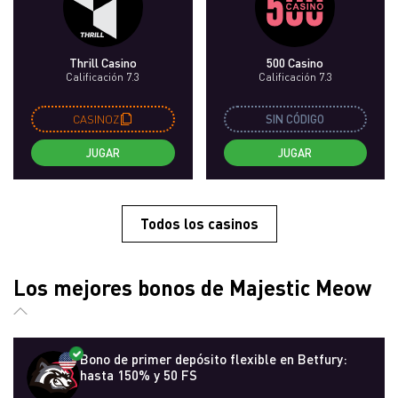
Thrill Casino
500 Casino
Calificación 7.3
Calificación 7.3
CASINOZ
SIN CÓDIGO
JUGAR
JUGAR
Todos los casinos
Los mejores bonos de Majestic Meow
Bono de primer depósito flexible en Betfury:
hasta 150% y 50 FS