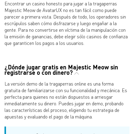
Encontrar un casino honesto para jugar a la tragaperras
Majestic Meow de AvatarUX no es tan fácil como puede
parecer a primera vista. Después de todo, los operadores sin
escrúpulos saben cómo disfrazarse y luego engañar a la
gente. Para no convertirse en víctima de la manipulación con
la emisión de ganancias, debe elegir sólo casinos de confianza
que garanticen los pagos a los usuarios.
¿Dónde jugar gratis en Majestic Meow sin
registrarse o con dinero?
La versión demo de la tragaperras online es una forma
gratuita de familiarizarse con su funcionalidad y mecánica. Es
perfecta para quienes no están dispuestos a arriesgar
inmediatamente su dinero. Puedes jugar en demo, probando
las características del proceso, eligiendo tu estrategia de
apuestas y evaluando el pago de la máquina.