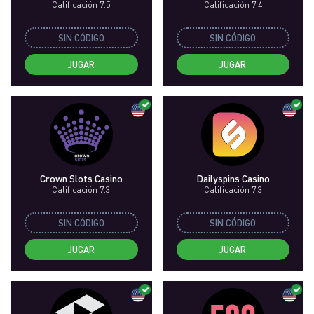
Calificación 7.5
Calificación 7.4
SIN CÓDIGO
SIN CÓDIGO
JUGAR
JUGAR
Crown Slots Casino
Dailyspins Casino
Calificación 7.3
Calificación 7.3
SIN CÓDIGO
SIN CÓDIGO
JUGAR
JUGAR