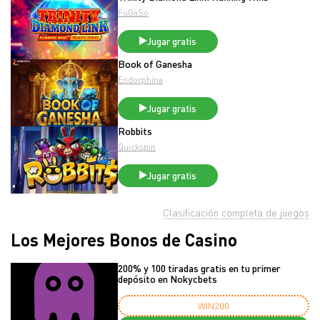
FuGaSo
Jugar gratis
Book of Ganesha
Endorphina
Jugar gratis
Robbits
Quickspin
Jugar gratis
Clasificación completa de juegos
Los Mejores Bonos de Casino
200% y 100 tiradas gratis en tu primer
depósito en Nokycbets
WIN200