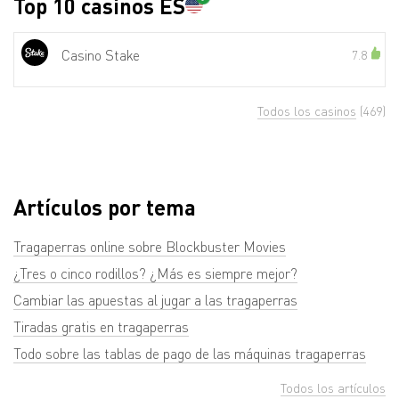
Top 10 casinos ES
Casino Stake
7.8
Todos los casinos
(469)
Artículos por tema
Tragaperras online sobre Blockbuster Movies
¿Tres o cinco rodillos? ¿Más es siempre mejor?
Cambiar las apuestas al jugar a las tragaperras
Tiradas gratis en tragaperras
Todo sobre las tablas de pago de las máquinas tragaperras
Todos los artículos