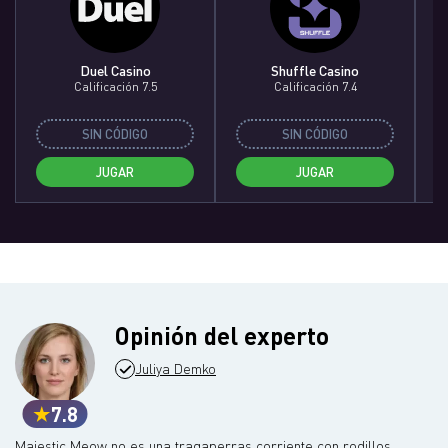
Duel Casino
Shuffle Casino
Calificación 7.5
Calificación 7.4
SIN CÓDIGO
SIN CÓDIGO
JUGAR
JUGAR
Opinión del experto
Juliya Demko
7.8
Majestic Meow no es una tragaperras corriente con rodillos,