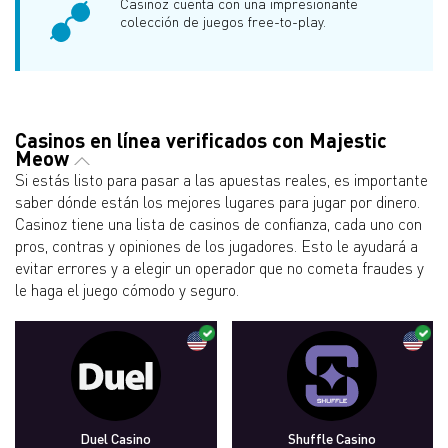
Casinoz cuenta con una impresionante
colección de juegos free-to-play.
Casinos en línea verificados con Majestic
Meow
Si estás listo para pasar a las apuestas reales, es importante
saber dónde están los mejores lugares para jugar por dinero.
Casinoz tiene una lista de casinos de confianza, cada uno con
pros, contras y opiniones de los jugadores. Esto le ayudará a
evitar errores y a elegir un operador que no cometa fraudes y
le haga el juego cómodo y seguro.
Duel Casino
Shuffle Casino