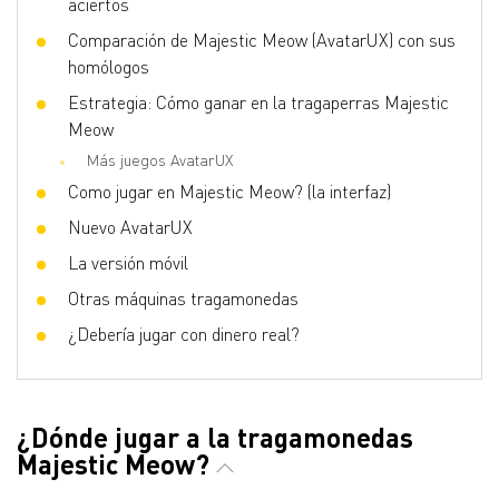
aciertos
Comparación de Majestic Meow (AvatarUX) con sus
homólogos
Estrategia: Cómo ganar en la tragaperras Majestic
Meow
Más juegos AvatarUX
Como jugar en Majestic Meow? (la interfaz)
Nuevo AvatarUX
La versión móvil
Otras máquinas tragamonedas
¿Debería jugar con dinero real?
¿Dónde jugar a la tragamonedas
Majestic Meow?