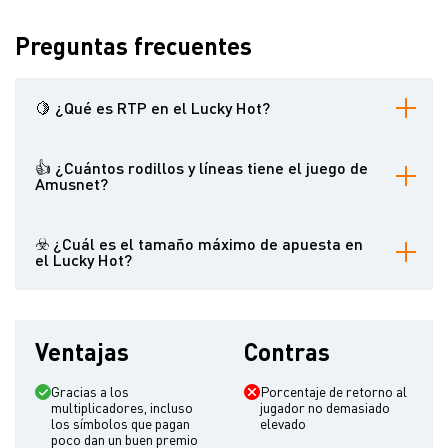
Preguntas frecuentes
🍋 ¿Qué es RTP en el Lucky Hot?
La tasa de rendimiento para el jugador es del 95,32%.
👍 ¿Cuántos rodillos y líneas tiene el juego de
Amusnet?
La tragaperras online ofrece 3 rodillos en 3 filas y 5 líneas de
pago fijas.
☣️ ¿Cuál es el tamaño máximo de apuesta en
el Lucky Hot?
Los jugadores pueden apostar un máximo de 10.000 euros.
Ventajas
Contras
Gracias a los
Porcentaje de retorno al
multiplicadores, incluso
jugador no demasiado
los símbolos que pagan
elevado
poco dan un buen premio