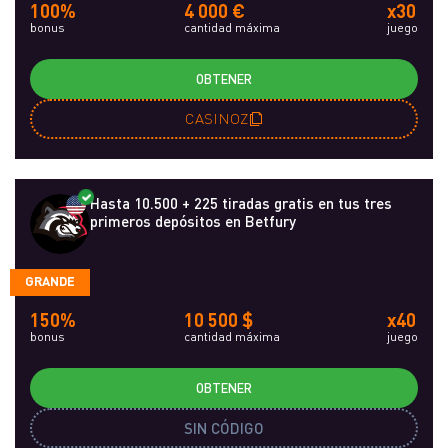
100%
4 000 €
x30
bonus
cantidad máxima
juego
OBTENER
CASINOZ
Hasta 10.500 + 225 tiradas gratis en tus tres
primeros depósitos en Betfury
GRANDE
150%
10 500 $
x40
bonus
cantidad máxima
juego
OBTENER
SIN CÓDIGO