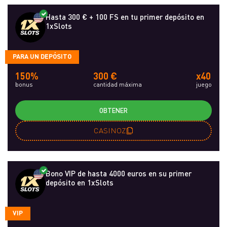
Hasta 300 € + 100 FS en tu primer depósito en
1xSlots
PARA UN DEPÓSITO
150%
300 €
x40
bonus
cantidad máxima
juego
OBTENER
CASINOZ
Bono VIP de hasta 4000 euros en su primer
depósito en 1xSlots
VIP