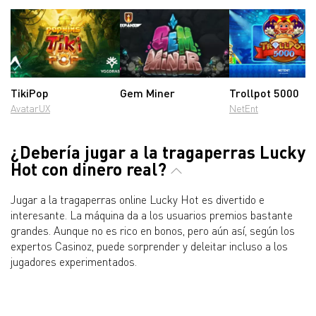
TikiPop
Gem Miner
Trollpot 5000
AvatarUX
NetEnt
¿Debería jugar a la tragaperras Lucky
Hot con dinero real?
Jugar a la tragaperras online Lucky Hot es divertido e
interesante. La máquina da a los usuarios premios bastante
grandes. Aunque no es rico en bonos, pero aún así, según los
expertos Casinoz, puede sorprender y deleitar incluso a los
jugadores experimentados.