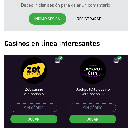
Debes iniciar sesión para dejar un comentario:
INICIAR SESIÓN
REGISTRARSE
Casinos en línea interesantes
Zet casino
JackpotCity casino
Bl
Calificación 6.6
Calificación 7.4
SIN CÓDIGO
SIN CÓDIGO
JUGAR
JUGAR