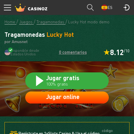
CASINOZ
JUGAR
ES
Home
Juegos
Tragamonedas
Lucky Hot modo demo
Tragamonedas
Lucky Hot
por Amusnet
8.12
Disponible desde
/10
0 comentarios
Estados Unidos
Jugar gratis
100% gratis
Jugar online
código
Regístrate en 1xSlots Casino & Usa el código