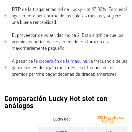
RTP de la tragaperras online Lucky Hot 95,32%. Esto está
ligeramente por encima de los valores medios y sugiere
una buena rentabilidad.
El proveedor de volatilidad indica 2. Esto significa que los
premios deberían darse a menudo. Su tamaño es
mayoritariamente pequeño.
A pesar de la
dispersión de la máquina
, la frecuencia de las
ganancias es de baja a media. Pero el tamaño de los
premios permite pagar decenas de tiradas anteriores.
Comparación Lucky Hot slot con
análogos
333 Piggy Power
Lucky Hot
Combo