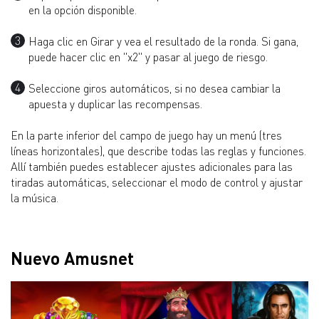
en la opción disponible.
Haga clic en Girar y vea el resultado de la ronda. Si gana,
puede hacer clic en "x2" y pasar al juego de riesgo.
Seleccione giros automáticos, si no desea cambiar la
apuesta y duplicar las recompensas.
En la parte inferior del campo de juego hay un menú (tres
líneas horizontales), que describe todas las reglas y funciones.
Allí también puedes establecer ajustes adicionales para las
tiradas automáticas, seleccionar el modo de control y ajustar
la música.
Nuevo Amusnet