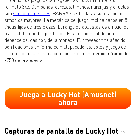
El campo de juego de la tragaperras Lucky Hot tiene un
formato 3x3. Campanas, cerezas, limones, naranjas y ciruelas
son
símbolos menores
. BARRAS, estrellas y sietes son los
símbolos mayores. La mecánica del juego implica pagos en 5
líneas fijas de tres piezas. El rango de apuestas es amplio: de
5 a 10000 monedas por tirada. El valor nominal de una
depende del casino y de la moneda. El proveedor ha añadido
bonificaciones en forma de multiplicadores, botes y juego de
riesgo. Los usuarios pueden contar con un premio máximo de
x750 de la apuesta.
Juega a Lucky Hot (Amusnet)
ahora
Capturas de pantalla de Lucky Hot