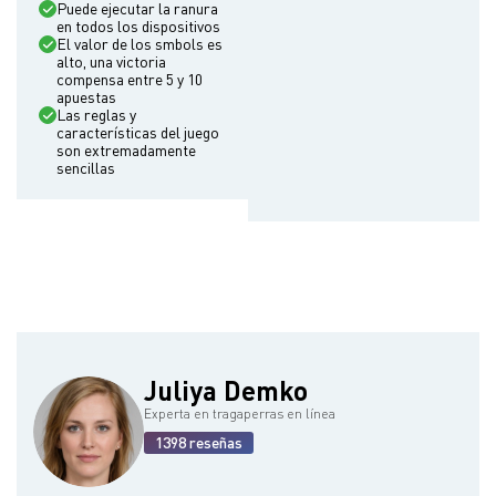
Puede ejecutar la ranura
en todos los dispositivos
El valor de los smbols es
alto, una victoria
compensa entre 5 y 10
apuestas
Las reglas y
características del juego
son extremadamente
sencillas
Juliya Demko
Experta en tragaperras en línea
1398 reseñas