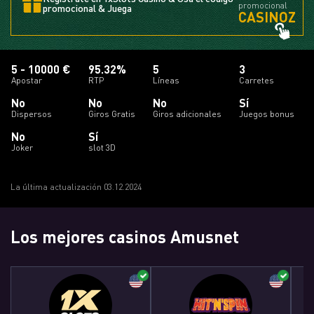
promocional
promocional & Juega
CASINOZ
5 - 10000 €
95.32%
5
3
Apostar
RTP
Líneas
Carretes
No
No
No
Sí
Dispersos
Giros Gratis
Giros adicionales
Juegos bonus
No
Sí
Joker
slot 3D
La última actualización 03.12.2024
Los mejores casinos Amusnet