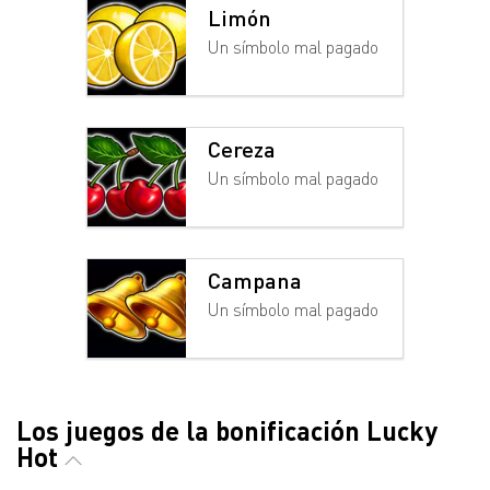
Limón
Un símbolo mal pagado
Cereza
Un símbolo mal pagado
Campana
Un símbolo mal pagado
Los juegos de la bonificación Lucky
Hot