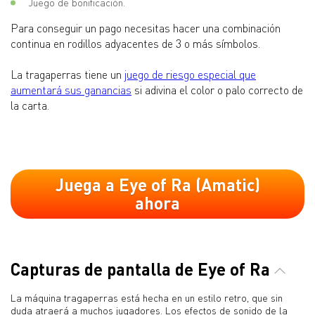
Juego de bonificación.
Para conseguir un pago necesitas hacer una combinación
continua en rodillos adyacentes de 3 o más símbolos.
La tragaperras tiene un
juego de riesgo especial que
aumentará sus ganancias
si adivina el color o palo correcto de
la carta.
Juega a Eye of Ra (Amatic)
ahora
Capturas de pantalla de Eye of Ra
La máquina tragaperras está hecha en un estilo retro, que sin
duda atraerá a muchos jugadores. Los efectos de sonido de la