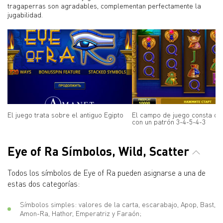
tragaperras son agradables, complementan perfectamente la
jugabilidad.
El juego trata sobre el antiguo Egipto
El campo de juego consta de 
con un patrón 3-4-5-4-3
Eye of Ra Símbolos, Wild, Scatter
Todos los símbolos de Eye of Ra pueden asignarse a una de
estas dos categorías:
Símbolos simples: valores de la carta, escarabajo, Apop, Bast,
Amon-Ra, Hathor, Emperatriz y Faraón;