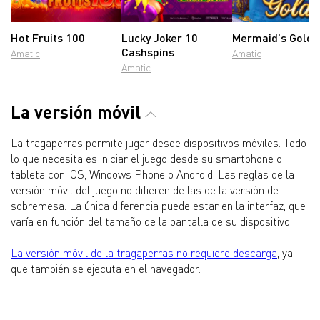
Hot Fruits 100
Lucky Joker 10
Mermaid's Gold
Cashspins
Amatic
Amatic
Amatic
La versión móvil
La tragaperras permite jugar desde dispositivos móviles. Todo
lo que necesita es iniciar el juego desde su smartphone o
tableta con iOS, Windows Phone o Android. Las reglas de la
versión móvil del juego no difieren de las de la versión de
sobremesa. La única diferencia puede estar en la interfaz, que
varía en función del tamaño de la pantalla de su dispositivo.
La versión móvil de la tragaperras no requiere descarga
, ya
que también se ejecuta en el navegador.