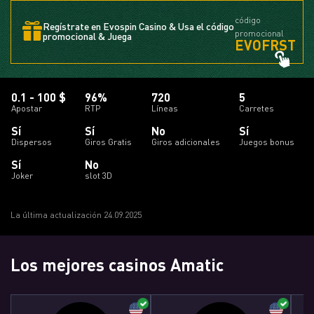
código
Regístrate en Evospin Casino & Usa el código
promocional
promocional & Juega
EVOFRST
0.1 - 100 $
96%
720
5
Apostar
RTP
Líneas
Carretes
Sí
Sí
No
Sí
Dispersos
Giros Gratis
Giros adicionales
Juegos bonus
Sí
No
Joker
slot 3D
La última actualización 24.09.2025
Los mejores casinos Amatic