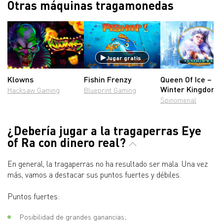
Otras máquinas tragamonedas
Jugar gratis
Klowns
Fishin Frenzy
Queen Of Ice –
Winter Kingdom
Hacksaw Gaming
Blueprint Gaming
Spinomenal
¿Debería jugar a la tragaperras Eye
of Ra con dinero real?
En general, la tragaperras no ha resultado ser mala. Una vez
más, vamos a destacar sus puntos fuertes y débiles.
Puntos fuertes:
Posibilidad de grandes ganancias;