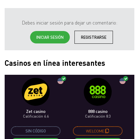
Debes iniciar sesión para dejar un comentario:
INICIAR SESIÓN
REGISTRARSE
Casinos en línea interesantes
Zet casino
888 casino
Calificación 6.6
Calificación 8.3
SIN CÓDIGO
WELCOME