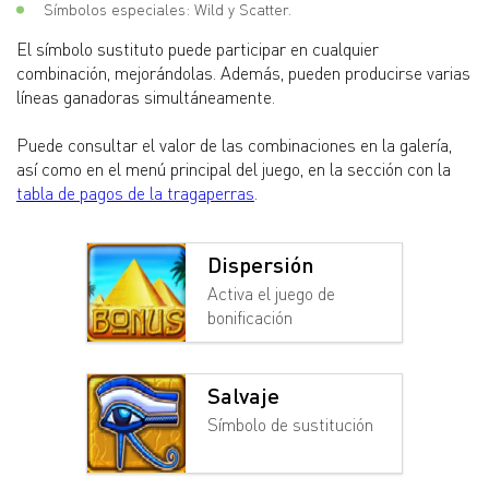
Símbolos especiales: Wild y Scatter.
El símbolo sustituto puede participar en cualquier
combinación, mejorándolas. Además, pueden producirse varias
líneas ganadoras simultáneamente.
Puede consultar el valor de las combinaciones en la galería,
así como en el menú principal del juego, en la sección con la
tabla de pagos de la tragaperras
.
Dispersión
Activa el juego de
bonificación
Salvaje
Símbolo de sustitución