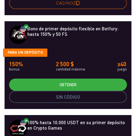
CASINOZ
Bono de primer depósito flexible en Betfury:
hasta 150% y 50 FS
PARA UN DEPÓSITO
150%
2 500 $
x40
bonus
cantidad máxima
juego
OBTENER
SIN CÓDIGO
100% hasta 10.000 USDT en su primer depósito
en Crypto Games