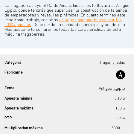
La tragaperras Eye of Ra de Amatic Industries te llevará al Antiguo
Egipto, donde tendrás que supervisar la construcción de la tumba
de emperadores y reyes: las pirámides. En cuanto termines este
importante trabajo, recibirás
un pago, ¡que puede alcanzar las
5000 apuestas
! De acuerdo, la cantidad es muy y muy ponderosa.
Más adelante te contaremos todas las características de esta
máquina tragaperras.
Categoría
Tragamonedas
Fabricante
Tema
Antiguo Egipto
Apuesta mínima
0.10 $
Apuesta máxima
100 $
RTP
96%
Multiplicación máxima
5000 : 1