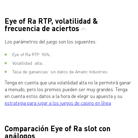
Eye of Ra RTP, volatilidad &
frecuencia de aciertos
Los parámetros del juego son los siguientes:
Eye of Ra RTP: 96%;
Volatilidad: alta;
Tasa de ganancias: sin datos de Amatic Industries.
Tenga en cuenta que una volatilidad alta no le permitirá ganar
a menudo, pero los premios pueden ser muy grandes. Tenga
en cuenta estos datos a la hora de elegir su apuesta y su
estrategia para jugar a los juegos de casino en línea
.
Comparación Eye of Ra slot con
análogos