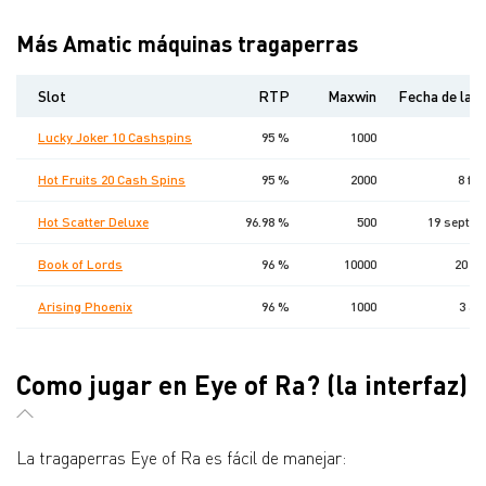
Más Amatic máquinas tragaperras
Slot
RTP
Maxwin
Fecha de lan
Lucky Joker 10 Cashspins
95 %
1000
6 
Hot Fruits 20 Cash Spins
95 %
2000
8 fe
Hot Scatter Deluxe
96.98 %
500
19 septie
Book of Lords
96 %
10000
20 m
Arising Phoenix
96 %
1000
3 ag
Como jugar en Eye of Ra? (la interfaz)
La tragaperras Eye of Ra es fácil de manejar: