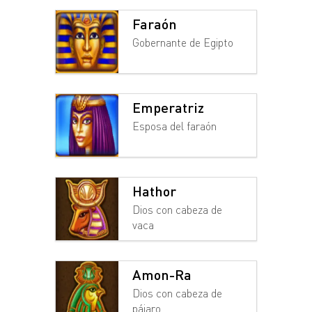
Faraón
Gobernante de Egipto
Emperatriz
Esposa del faraón
Hathor
Dios con cabeza de
vaca
Amon-Ra
Dios con cabeza de
pájaro