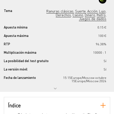
Tema
Ranuras clásicas
Suerte
Acción
Lujo
,
,
,
,
Derechos
Casino
Dinero
Retro
,
,
,
,
Juegos de dados
Apuesta mínima
0.15 €
Apuesta máxima
100 €
RTP
96.38%
Multiplicación máxima
10000 : 1
La posibilidad del test gratuito
Sí
La versión móvil
Sí
Fecha de lanzamiento
15 15Europe/Moscow octubre
15Europe/Moscow 2024
Jackpot progresivo
Sí
El numero de los tambores
5
Índice
El numero de las líneas
15