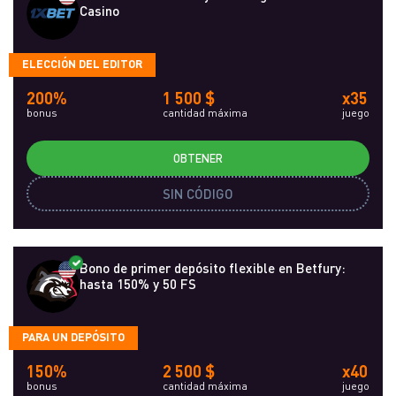
Casino
ELECCIÓN DEL EDITOR
200%
1 500 $
x35
bonus
cantidad máxima
juego
OBTENER
SIN CÓDIGO
Bono de primer depósito flexible en Betfury:
hasta 150% y 50 FS
PARA UN DEPÓSITO
150%
2 500 $
x40
bonus
cantidad máxima
juego