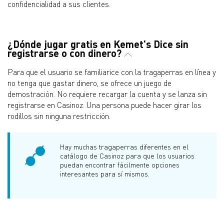
confidencialidad a sus clientes.
¿Dónde jugar gratis en Kemet's Dice sin
registrarse o con dinero?
Para que el usuario se familiarice con la tragaperras en línea y
no tenga que gastar dinero, se ofrece un juego de
demostración. No requiere recargar la cuenta y se lanza sin
registrarse en Casinoz. Una persona puede hacer girar los
rodillos sin ninguna restricción.
Hay muchas tragaperras diferentes en el
catálogo de Casinoz para que los usuarios
puedan encontrar fácilmente opciones
interesantes para sí mismos.