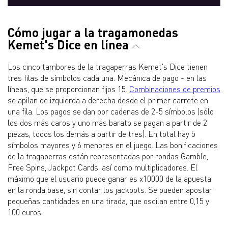
Cómo jugar a la tragamonedas
Kemet's Dice en línea
Los cinco tambores de la tragaperras Kemet's Dice tienen
tres filas de símbolos cada una. Mecánica de pago - en las
líneas, que se proporcionan fijos 15.
Combinaciones de premios
se apilan de izquierda a derecha desde el primer carrete en
una fila. Los pagos se dan por cadenas de 2-5 símbolos (sólo
los dos más caros y uno más barato se pagan a partir de 2
piezas, todos los demás a partir de tres). En total hay 5
símbolos mayores y 6 menores en el juego. Las bonificaciones
de la tragaperras están representadas por rondas Gamble,
Free Spins, Jackpot Cards, así como multiplicadores. El
máximo que el usuario puede ganar es x10000 de la apuesta
en la ronda base, sin contar los jackpots. Se pueden apostar
pequeñas cantidades en una tirada, que oscilan entre 0,15 y
100 euros.