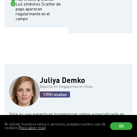
Los símbolos Scatter de
pago aparecen
regularmente en el
campo
Juliya Demko
Experta en tragaperras en línea
1398 reseñas
Yulia es una experta en tragaperras online especializada en
analizar máquinas tragaperras y estrategias de juego. Su
trayectoria profesional comenzó con el estudio autodidacta
Al utilizar nuestros sitios o servicios, aceptas nuestro uso de
OK
cookies
(Para saber más)
de la mecánica de las tragaperras y la creación de reseñas
independientes, y en la actualidad es una de las principales