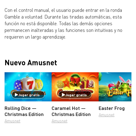
Con el control manual, el usuario puede entrar en la ronda
Gamble a voluntad. Durante las tiradas automáticas, esta
función no está disponible. Todas las demás opciones
permanecen inalteradas y las funciones son intuitivas y no
requieren un largo aprendizaje.
Nuevo Amusnet
Jugar gratis
Jugar gratis
Rolling Dice —
Caramel Hot —
Easter Frog
Christmas Edition
Christmas Edition
Amusnet
Amusnet
Amusnet