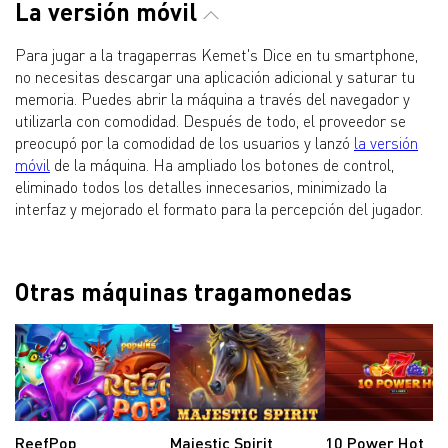
La versión móvil
Para jugar a la tragaperras Kemet's Dice en tu smartphone,
no necesitas descargar una aplicación adicional y saturar tu
memoria. Puedes abrir la máquina a través del navegador y
utilizarla con comodidad. Después de todo, el proveedor se
preocupó por la comodidad de los usuarios y lanzó
la versión
móvil
de la máquina. Ha ampliado los botones de control,
eliminado todos los detalles innecesarios, minimizado la
interfaz y mejorado el formato para la percepción del jugador.
Otras máquinas tragamonedas
ReefPop
Majestic Spirit
10 Power Hot