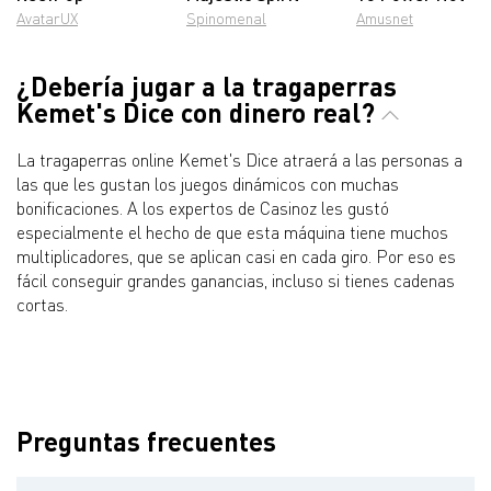
AvatarUX
Spinomenal
Amusnet
¿Debería jugar a la tragaperras
Kemet's Dice con dinero real?
La tragaperras online Kemet's Dice atraerá a las personas a
las que les gustan los juegos dinámicos con muchas
bonificaciones. A los expertos de Casinoz les gustó
especialmente el hecho de que esta máquina tiene muchos
multiplicadores, que se aplican casi en cada giro. Por eso es
fácil conseguir grandes ganancias, incluso si tienes cadenas
cortas.
Preguntas frecuentes