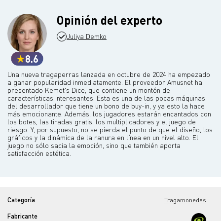
Opinión del experto
Juliya Demko
8.6
Una nueva tragaperras lanzada en octubre de 2024 ha empezado
a ganar popularidad inmediatamente. El proveedor Amusnet ha
presentado Kemet's Dice, que contiene un montón de
características interesantes. Esta es una de las pocas máquinas
del desarrollador que tiene un bono de buy-in, y ya esto la hace
más emocionante. Además, los jugadores estarán encantados con
los botes, las tiradas gratis, los multiplicadores y el juego de
riesgo. Y, por supuesto, no se pierda el punto de que el diseño, los
gráficos y la dinámica de la ranura en línea en un nivel alto. El
juego no sólo sacia la emoción, sino que también aporta
satisfacción estética.
Categoría
Tragamonedas
Fabricante