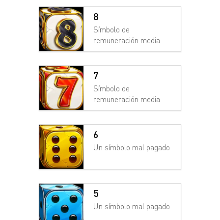
8
Símbolo de
remuneración media
7
Símbolo de
remuneración media
6
Un símbolo mal pagado
5
Un símbolo mal pagado