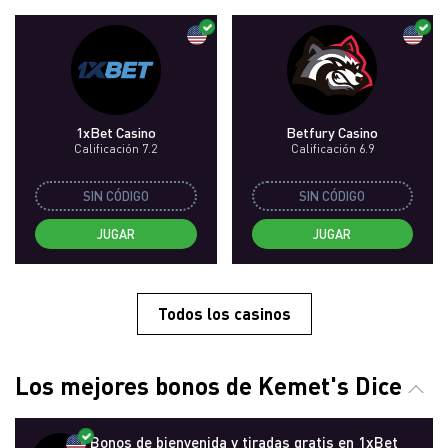
1xBet Casino
Betfury Casino
Calificación 7.2
Calificación 6.9
SIN CÓDIGO
SIN CÓDIGO
JUGAR
JUGAR
Todos los casinos
Los mejores bonos de Kemet's Dice
Bonos de bienvenida y tiradas gratis en 1xBet