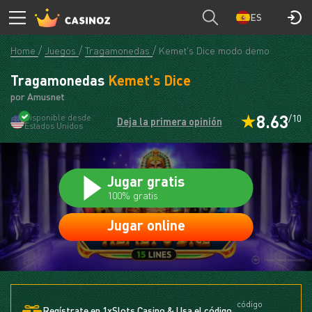
CASINOZ
JUGAR
ES
Home
Juegos
Tragamonedas
Kemet's Dice modo demo
Tragamonedas
Kemet's Dice
por Amusnet
8.63
Disponible desde
/10
Deja la primera opinión
Estados Unidos
Jugar gratis
100% gratis
Jugar online
código
Regístrate en 1xSlots Casino & Usa el código