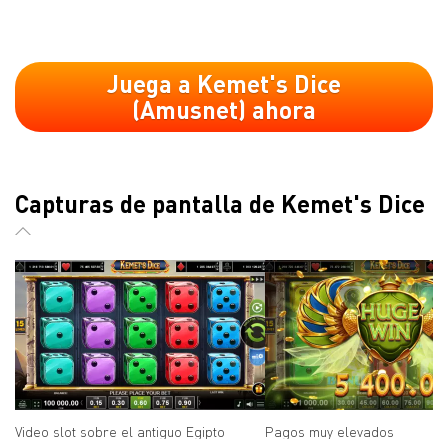
Juega a Kemet's Dice
(Amusnet) ahora
Capturas de pantalla de Kemet's Dice
Video slot sobre el antiguo Egipto
Pagos muy elevados