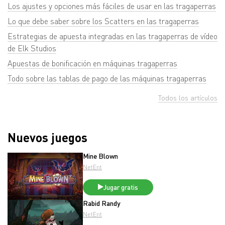
Los ajustes y opciones más fáciles de usar en las tragaperras
Lo que debe saber sobre los Scatters en las tragaperras
Estrategias de apuesta integradas en las tragaperras de vídeo
de Elk Studios
Apuestas de bonificación en máquinas tragaperras
Todo sobre las tablas de pago de las máquinas tragaperras
Todos los artículos
Nuevos juegos
Mine Blown
NetEnt
Jugar gratis
Rabid Randy
NetEnt