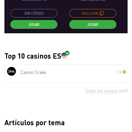
SIN CÓDIGO
WELCOME
JUGAR
JUGAR
Top 10 casinos ES
Casino Stake
7.8
Todos los casinos
(469)
Artículos por tema