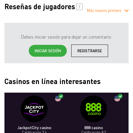
Reseñas de jugadores
1
Más nuevos primero
Debes iniciar sesión para dejar un comentario:
INICIAR SESIÓN
REGISTRARSE
Casinos en línea interesantes
JackpotCity casino
888 casino
Calificación 7.4
Calificación 8.3