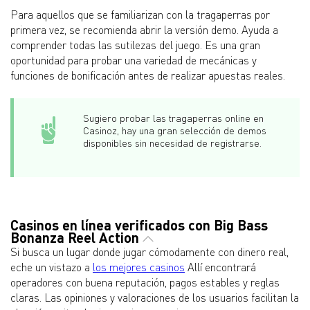
Para aquellos que se familiarizan con la tragaperras por
primera vez, se recomienda abrir la versión demo. Ayuda a
comprender todas las sutilezas del juego. Es una gran
oportunidad para probar una variedad de mecánicas y
funciones de bonificación antes de realizar apuestas reales.
Sugiero probar las tragaperras online en
Casinoz, hay una gran selección de demos
disponibles sin necesidad de registrarse.
Casinos en línea verificados con Big Bass
Bonanza Reel Action
Si busca un lugar donde jugar cómodamente con dinero real,
eche un vistazo a
los mejores casinos
Allí encontrará
operadores con buena reputación, pagos estables y reglas
claras. Las opiniones y valoraciones de los usuarios facilitan la