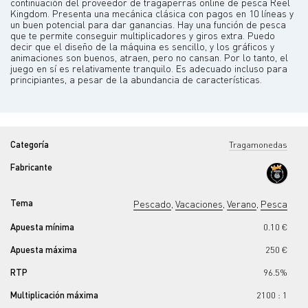
continuación del proveedor de tragaperras online de pesca Reel
Kingdom. Presenta una mecánica clásica con pagos en 10 líneas y
un buen potencial para dar ganancias. Hay una función de pesca
que te permite conseguir multiplicadores y giros extra. Puedo
decir que el diseño de la máquina es sencillo, y los gráficos y
animaciones son buenos, atraen, pero no cansan. Por lo tanto, el
juego en sí es relativamente tranquilo. Es adecuado incluso para
principiantes, a pesar de la abundancia de características.
Categoría
Tragamonedas
Fabricante
Tema
Pescado
Vacaciones
Verano
Pesca
,
,
,
Apuesta mínima
0.10 €
Apuesta máxima
250 €
RTP
96.5%
Multiplicación máxima
2100 : 1