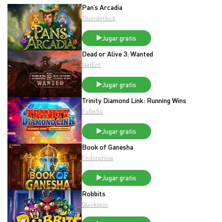
Pan’s Arcadia
Thunderkick
Jugar gratis
Dead or Alive 3: Wanted
NetEnt
Jugar gratis
Trinity Diamond Link: Running Wins
FuGaSo
Jugar gratis
Book of Ganesha
Endorphina
Jugar gratis
Robbits
Quickspin