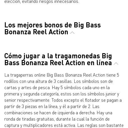
elección, evitando riesgos innecesarios.
Los mejores bonos de Big Bass
Bonanza Reel Action
Cómo jugar a la tragamonedas Big
Bass Bonanza Reel Action en línea
La tragaperras online Big Bass Bonanza Reel Action tiene 5
rodillos con una altura de 3 casillas. Los símbolos son de
cartas y artes de pesca. Hay 5 símbolos cada uno en la
primera y segunda categoría, estos son los símbolos junior y
senior respectivamente. Todos excepto el flotador se pagan a
partir de 3 piezas en la línea, y él a partir de 2. Las
combinaciones se hacen de izquierda a derecha. Hay una
ronda de tiradas gratuitas, durante la cual la función de
captura y multiplicadores está activa. Las reglas son bastante