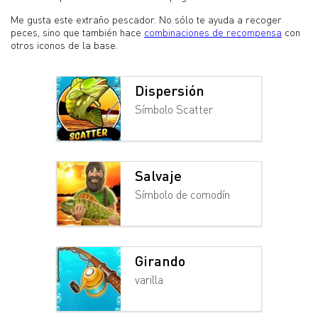
Me gusta este extraño pescador. No sólo te ayuda a recoger
peces, sino que también hace
combinaciones de recompensa
con
otros iconos de la base.
Dispersión
Símbolo Scatter
Salvaje
Símbolo de comodín
Girando
varilla