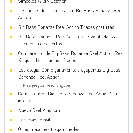
Símbolos Wild y Scatter
Free spins
Sí
Los juegos de la bonificación Big Bass Bonanza Reel
Action
Big Bass Bonanza Reel Action Tiradas gratuitas
Big Bass Bonanza Reel Action RTP, volatilidad &
frecuencia de aciertos
Comparación de Big Bass Bonanza Reel Action (Reel
Kingdom) con sus homólogos
Estrategia: Cómo ganar en la tragaperras Big Bass
Bonanza Reel Action
Más juegos Reel Kingdom
Como jugar en Big Bass Bonanza Reel Action? (la
interfaz)
Nuevo Reel Kingdom
La versión móvil
Otras máquinas tragamonedas