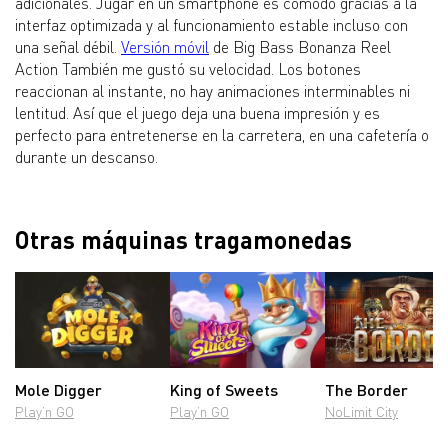
adicionales. Jugar en un smartphone es cómodo gracias a la
interfaz optimizada y al funcionamiento estable incluso con
una señal débil.
Versión móvil
de Big Bass Bonanza Reel
Action También me gustó su velocidad. Los botones
reaccionan al instante, no hay animaciones interminables ni
lentitud. Así que el juego deja una buena impresión y es
perfecto para entretenerse en la carretera, en una cafetería o
durante un descanso.
Otras máquinas tragamonedas
Mole Digger
King of Sweets
The Border
Play’n GO
Play’n GO
NoLimit City