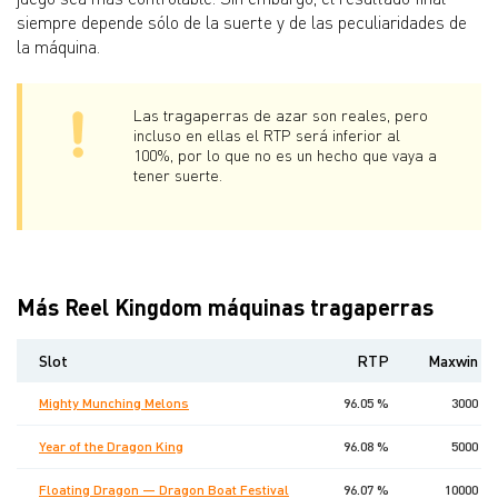
siempre depende sólo de la suerte y de las peculiaridades de
la máquina.
Las tragaperras de azar son reales, pero
incluso en ellas el RTP será inferior al
100%, por lo que no es un hecho que vaya a
tener suerte.
Más Reel Kingdom máquinas tragaperras
Slot
RTP
Maxwin
Mighty Munching Melons
96.05 %
3000
Year of the Dragon King
96.08 %
5000
Floating Dragon — Dragon Boat Festival
96.07 %
10000