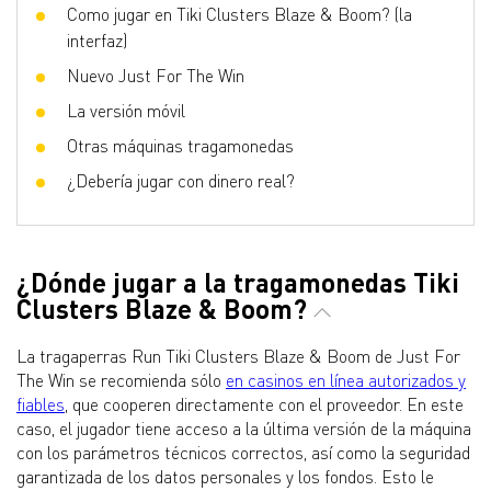
Como jugar en Tiki Clusters Blaze & Boom? (la
interfaz)
Nuevo Just For The Win
La versión móvil
Otras máquinas tragamonedas
¿Debería jugar con dinero real?
¿Dónde jugar a la tragamonedas Tiki
Clusters Blaze & Boom?
La tragaperras Run Tiki Clusters Blaze & Boom de Just For
The Win se recomienda sólo
en casinos en línea autorizados y
fiables
, que cooperen directamente con el proveedor. En este
caso, el jugador tiene acceso a la última versión de la máquina
con los parámetros técnicos correctos, así como la seguridad
garantizada de los datos personales y los fondos. Esto le