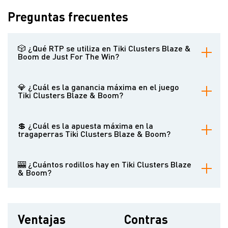
Preguntas frecuentes
🎲 ¿Qué RTP se utiliza en Tiki Clusters Blaze &
Boom de Just For The Win?
96%, que está bastante bien
💎 ¿Cuál es la ganancia máxima en el juego
Tiki Clusters Blaze & Boom?
x10186 de la tasa
💲 ¿Cuál es la apuesta máxima en la
tragaperras Tiki Clusters Blaze & Boom?
Son sólo 25 c.u.p.s.
🎰 ¿Cuántos rodillos hay en Tiki Clusters Blaze
& Boom?
El juego tiene 5 rodillos
Ventajas
Contras