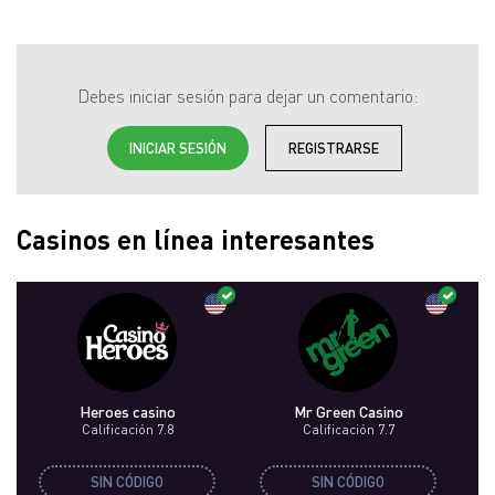
Debes iniciar sesión para dejar un comentario:
INICIAR SESIÓN
REGISTRARSE
Casinos en línea interesantes
Heroes casino
Mr Green Casino
Calificación 7.8
Calificación 7.7
SIN CÓDIGO
SIN CÓDIGO