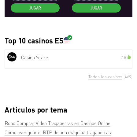
JUGAR
JUGAR
Top 10 casinos ES
Casino Stake
7.8
Todos los casinos
(469)
Artículos por tema
Bono Comprar Video Tragaperras en Casinos Online
Cómo averiguar el RTP de una máquina tragaperras