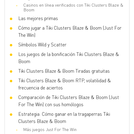
La volatilidad
High
Casinos en línea verificados con Tiki Clusters Blaze &
Boom
Slot 3D
Sí
Las mejores primas
Respins
No
Cómo jugar a Tiki Clusters Blaze & Boom (Just For
Free spins
Sí
The Win)
Símbolos Wild y Scatter
Los juegos de la bonificación Tiki Clusters Blaze &
Boom
Tiki Clusters Blaze & Boom Tiradas gratuitas
Tiki Clusters Blaze & Boom RTP, volatilidad &
frecuencia de aciertos
Comparación de Tiki Clusters Blaze & Boom (Just
For The Win) con sus homólogos
Estrategia: Cómo ganar en la tragaperras Tiki
Clusters Blaze & Boom
Más juegos Just For The Win