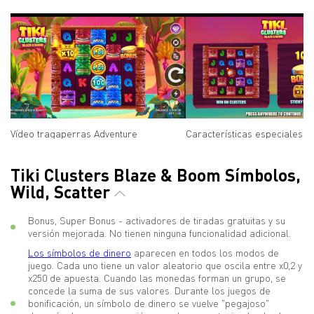
Vídeo tragaperras Adventure
Características especiales
Tiki Clusters Blaze & Boom Símbolos,
Wild, Scatter
Bonus, Super Bonus - activadores de tiradas gratuitas y su
versión mejorada. No tienen ninguna funcionalidad adicional.
Los símbolos de dinero
aparecen en todos los modos de
juego. Cada uno tiene un valor aleatorio que oscila entre x0,2 y
x250 de apuesta. Cuando las monedas forman un grupo, se
concede la suma de sus valores. Durante los juegos de
bonificación, un símbolo de dinero se vuelve "pegajoso"