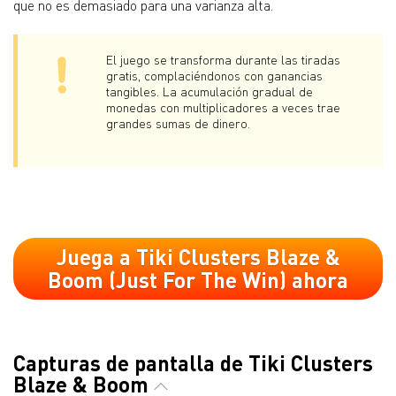
que no es demasiado para una varianza alta.
El juego se transforma durante las tiradas
gratis, complaciéndonos con ganancias
tangibles. La acumulación gradual de
monedas con multiplicadores a veces trae
grandes sumas de dinero.
Juega a Tiki Clusters Blaze &
Boom (Just For The Win) ahora
Capturas de pantalla de Tiki Clusters
Blaze & Boom