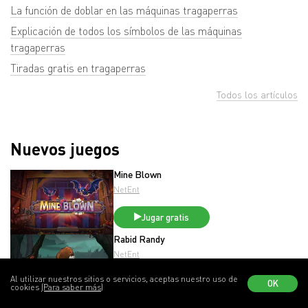
La función de doblar en las máquinas tragaperras
Explicación de todos los símbolos de las máquinas
tragaperras
Tiradas gratis en tragaperras
Todos los artículos
Nuevos juegos
Mine Blown
NetEnt
Jugar gratis
Rabid Randy
NetEnt
Al utilizar nuestros sitios o servicios, aceptas nuestro uso de
Jugar gratis
OK
cookies
(Para saber más)
Finn and the Dragon Tales