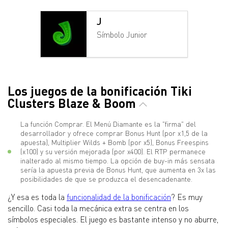
J
Símbolo Junior
Los juegos de la bonificación Tiki
Clusters Blaze & Boom
La función Comprar. El Menú Diamante es la "firma" del
desarrollador y ofrece comprar Bonus Hunt (por x1,5 de la
apuesta), Multiplier Wilds + Bomb (por x5), Bonus Freespins
(x100) y su versión mejorada (por x400). El RTP permanece
inalterado al mismo tiempo. La opción de buy-in más sensata
sería la apuesta previa de Bonus Hunt, que aumenta en 3x las
posibilidades de que se produzca el desencadenante.
¿Y esa es toda la
funcionalidad de la bonificación
? Es muy
sencillo. Casi toda la mecánica extra se centra en los
símbolos especiales. El juego es bastante intenso y no aburre,