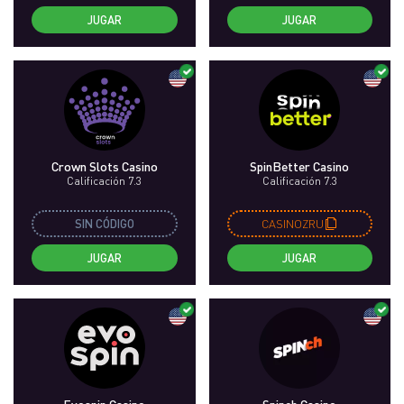
JUGAR
JUGAR
Crown Slots Casino
SpinBetter Casino
Calificación 7.3
Calificación 7.3
SIN CÓDIGO
CASINOZRU
JUGAR
JUGAR