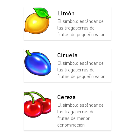
Limón
El símbolo estándar de
las tragaperras de
frutas de pequeño valor
Ciruela
El símbolo estándar de
las tragaperras de
frutas de pequeño valor
Cereza
El símbolo estándar de
las tragaperras de
frutas de menor
denominación