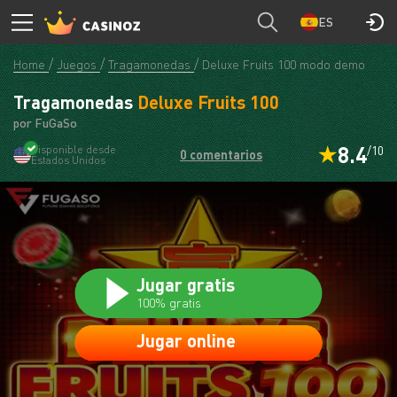
CASINOZ
JUGAR
ES
Home
Juegos
Tragamonedas
Deluxe Fruits 100 modo demo
Tragamonedas
Deluxe Fruits 100
por FuGaSo
8.4
Disponible desde
/10
0 comentarios
Estados Unidos
Jugar gratis
100% gratis
Jugar online