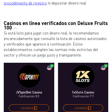
procedimiento de registro
ni depositar dinero real.
Casinos en línea verificados con Deluxe Fruits
100
Si está listo para jugar con dinero real, le recomendamos
encarecidamente que consulte la lista de casinos autorizados
y verificados que aparece a continuación. Estos
establecimientos cumplen las normas más estrictas del
sector y ofrecen un juego justo y transparente.
JVSpinBet Casino
1xSlots Casino
Calificación 8.3
Calificación 7.7
CASINOZ
CASINOZ