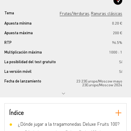
Tema
Frutas/Verduras
Ranuras clásicas
,
Apuesta mínima
0.20 €
Apuesta máxima
200 €
RTP
96.5%
Multiplicación máxima
1000 : 1
La posibilidad del test gratuito
Sí
La versión móvil
Sí
Fecha de lanzamiento
23 23Europe/Moscow mayo
23Europe/Moscow 2024
Jackpot progresivo
No
El numero de los tambores
5
Índice
El numero de las líneas
100
Jokers
¿Dónde jugar a la tragamonedas Deluxe Fruits 100?
Sí