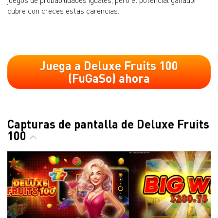
juegos de probabilidades iguales, pero el potencial ganador
cubre con creces estas carencias.
Juega a Deluxe Fruits 100
(FuGaSo) ahora
Capturas de pantalla de Deluxe Fruits
100