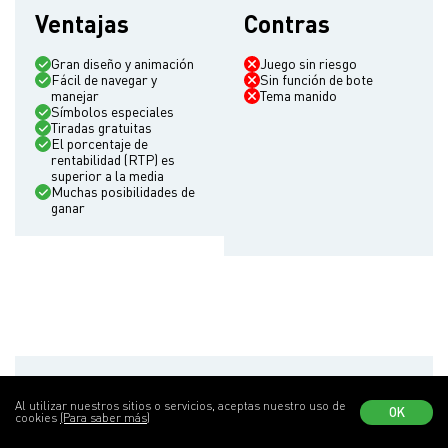
Ventajas
Contras
Gran diseño y animación
Juego sin riesgo
Fácil de navegar y
Sin función de bote
manejar
Tema manido
Símbolos especiales
Tiradas gratuitas
El porcentaje de
rentabilidad (RTP) es
superior a la media
Muchas posibilidades de
ganar
Sergey Mihaylov
Al utilizar nuestros sitios o servicios, aceptas nuestro uso de
OK
cookies
(Para saber más)
Experto en tragaperras en línea y consultor
de juego responsable