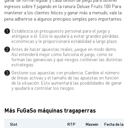
ganar de forma regular y cada sesión de juego para obtener
ingresos sobre Y jugando en la ranura Deluxe Fruits 100 Para
mantener a los clientes felices y ganar más a menudo, vale la
pena adherirse a algunos principios simples pero importantes:
Establezca un presupuesto personal para el juego y
aténgase a él. Esto le ayudará a evitar grandes pérdidas
económicas y le proporcionará estabilidad a largo plazo.
Antes de hacer apuestas reales, juegue en modo demo.
Así entenderá mejor cómo funciona el juego, cómo se
forman las ganancias y qué riesgos conllevan las distintas
estrategias.
Gestione sus apuestas con prudencia. Cambie el número
de líneas activas y el tamaño de las apuestas en función
de la situación. Esto aumentará las posibilidades de ganar
y ayudará a controlar los riesgos.
Más FuGaSo máquinas tragaperras
Slot
RTP
Maxwin
Fecha de lan