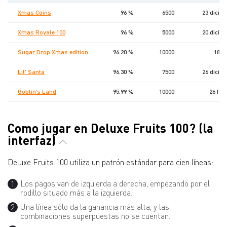
Xmas Coins
96 %
6500
23 dicie
Xmas Royale 100
96 %
5000
20 dicie
Sugar Drop Xmas edition
96.20 %
10000
18 e
Lil' Santa
96.30 %
7500
26 dicie
Goblin’s Land
95.99 %
10000
26 feb
Como jugar en Deluxe Fruits 100? (la
interfaz)
Deluxe Fruits 100 utiliza un patrón estándar para cien líneas:
Los pagos van de izquierda a derecha, empezando por el
rodillo situado más a la izquierda.
Una línea sólo da la ganancia más alta, y las
combinaciones superpuestas no se cuentan.