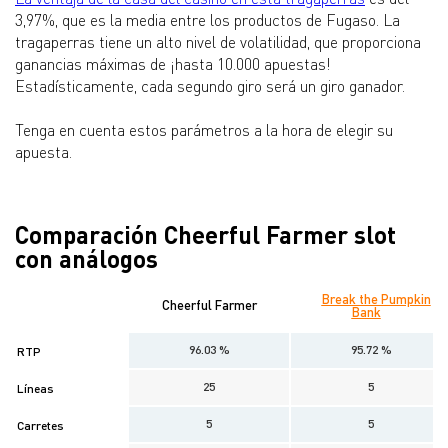
3,97%, que es la media entre los productos de Fugaso. La
tragaperras tiene un alto nivel de volatilidad, que proporciona
ganancias máximas de ¡hasta 10.000 apuestas!
Estadísticamente, cada segundo giro será un giro ganador.
Tenga en cuenta estos parámetros a la hora de elegir su
apuesta.
Comparación Cheerful Farmer slot
con análogos
Break the Pumpkin
Cheerful Farmer
Bank
96.03 %
95.72 %
RTP
25
5
Líneas
5
5
Carretes