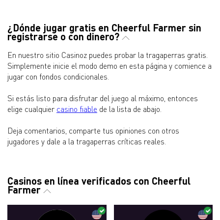
¿Dónde jugar gratis en Cheerful Farmer sin
registrarse o con dinero?
En nuestro sitio Casinoz puedes probar la tragaperras gratis.
Simplemente inicie el modo demo en esta página y comience a
jugar con fondos condicionales.
Si estás listo para disfrutar del juego al máximo, entonces
elige cualquier
casino fiable
de la lista de abajo.
Deja comentarios, comparte tus opiniones con otros
jugadores y dale a la tragaperras críticas reales.
Casinos en línea verificados con Cheerful
Farmer