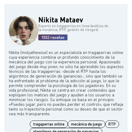
Nikita Mataev
Experto en tragaperras en línea (análisis de
la mecánica, RTP, gestión de riesgos)
1502 reseñas
Nikita (motyathewise) es un especialista en tragaperras online
cuya experiencia combina un profundo conocimiento de la
mecánica del juego con la experiencia personal. Apasionado
del juego desde muy joven, no sólo ha aprendido los aspectos
técnicos de las tragaperras -desde el RTP hasta los
algoritmos de generación de ganancias-, sino que también se
ha enfrentado al problema de la adicción al juego, lo que le
permite comprender la psicología de los jugadores. En su
vida profesional, Nikita se centra en crear contenidos que
expliquen los matices del juego y ayuden a los usuarios a
minimizar los riesgos. Su enfoque se basa en el principio:
«Puedes jugar, pero no puedes perder el control», que refleja
tanto su trayectoria personal como su deseo de que el sector
tragaperras online
mecánica de juego
RTP
algoritmos de generación de ganancias