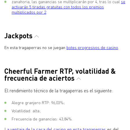
zanahoria, las ganancias se multiplicarán por 4, tras lo cual
se
activarán 5 tiradas gratuitas con todos los premios
multiplicados por 2
.
Jackpots
En esta tragaperras no se juegan
botes progresivos de casino
.
Cheerful Farmer RTP, volatilidad &
frecuencia de aciertos
El rendimiento técnico de la tragaperras es el siguiente:
Alegre granjero RTP: 96,03%;
Volatilidad: alta;
Frecuencia de ganancias: 43,84%.
La ventaja de la casa del casino en esta tragaperras
es del