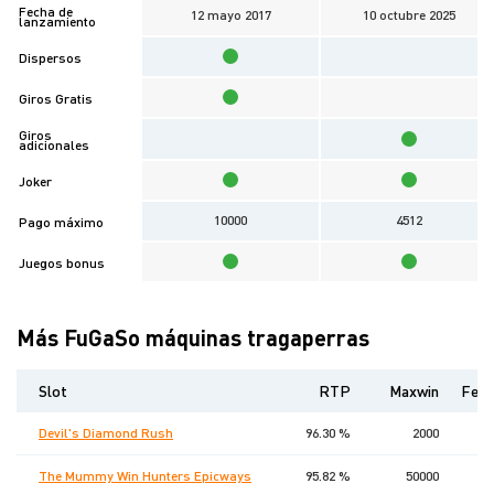
Fecha de
12 mayo 2017
10 octubre 2025
lanzamiento
Dispersos
Giros Gratis
Giros
adicionales
Joker
10000
4512
Pago máximo
Juegos bonus
Más FuGaSo máquinas tragaperras
Slot
RTP
Maxwin
Fech
Devil's Diamond Rush
96.30 %
2000
The Mummy Win Hunters Epicways
95.82 %
50000