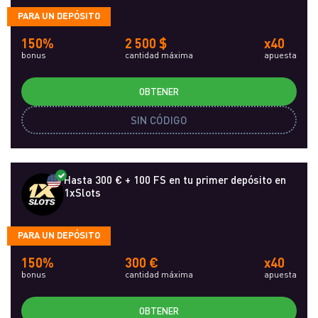
PARA UN DEPÓSITO
150%
2 500 $
x40
bonus
cantidad máxima
apuesta
OBTENER
SIN CÓDIGO
Hasta 300 € + 100 FS en tu primer depósito en
1xSlots
PARA UN DEPÓSITO
150%
300 €
x40
bonus
cantidad máxima
apuesta
OBTENER