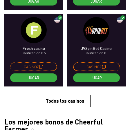
JUGAR
JUGAR
Fresh casino
JVSpinBet Casino
Calificación 8.5
Calificación 8.3
CASINOZ
CASINOZ
JUGAR
JUGAR
Todos los casinos
Los mejores bonos de Cheerful
Farmer