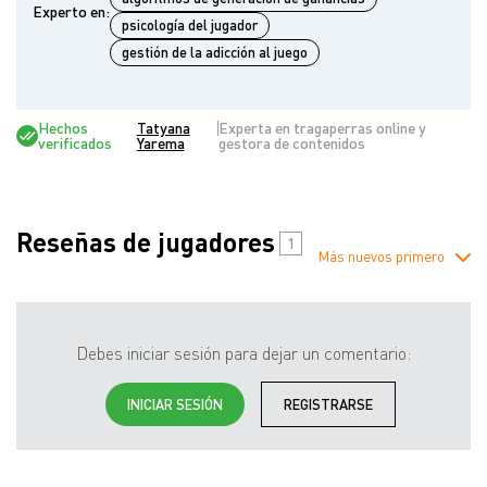
Experto en:
psicología del jugador
gestión de la adicción al juego
Hechos
Tatyana
Experta en tragaperras online y
verificados
Yarema
gestora de contenidos
Reseñas de jugadores
1
Más nuevos primero
Debes iniciar sesión para dejar un comentario:
INICIAR SESIÓN
REGISTRARSE