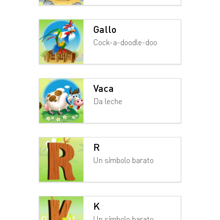
Gallo
Cock-a-doodle-doo
Vaca
Da leche
R
Un símbolo barato
K
Un símbolo barato