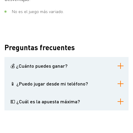
No es el juego más variado.
Preguntas frecuentes
💰 ¿Cuánto puedes ganar?
Las ganancias máximas están limitadas a 10.000 apuestas.
📱 ¿Puedo jugar desde mi teléfono?
Sí, la tragaperras tiene una versión móvil.
💵 ¿Cuál es la apuesta máxima?
La apuesta máxima es de 25 $ por tirada.