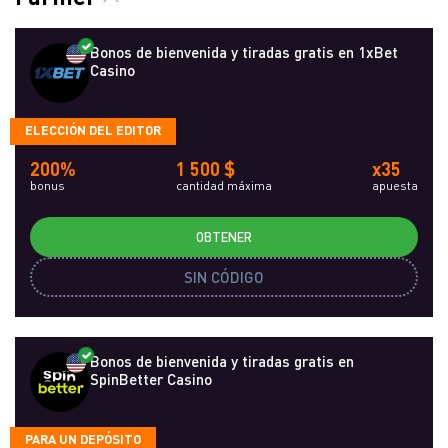
Bonos de bienvenida y tiradas gratis en 1xBet
Casino
ELECCIÓN DEL EDITOR
200%
1 500 $
x35
bonus
cantidad máxima
apuesta
OBTENER
SIN CÓDIGO
Bonos de bienvenida y tiradas gratis en
SpinBetter Casino
PARA UN DEPÓSITO