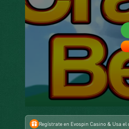
Regístrate en Evospin Casino & Usa el