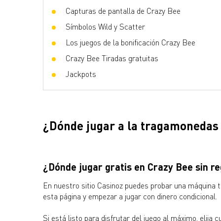
Capturas de pantalla de Crazy Bee
Símbolos Wild y Scatter
Los juegos de la bonificación Crazy Bee
Crazy Bee Tiradas gratuitas
Jackpots
¿Dónde jugar a la tragamonedas
¿Dónde jugar gratis en Crazy Bee sin re
En nuestro sitio Casinoz puedes probar una máquina tr
esta página y empezar a jugar con dinero condicional.
Si está listo para disfrutar del juego al máximo, elija 