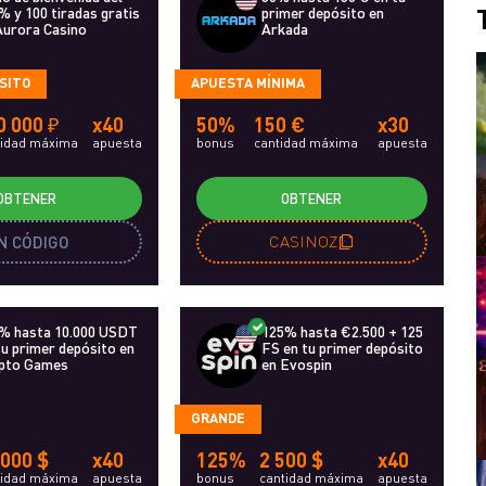
% y 100 tiradas gratis
primer depósito en
Aurora Casino
Arkada
SITO
APUESTA MÍNIMA
0 000 ₽
x40
50%
150 €
x30
tidad máxima
apuesta
bonus
cantidad máxima
apuesta
OBTENER
OBTENER
CASINOZ
N CÓDIGO
% hasta 10.000 USDT
125% hasta €2.500 + 125
su primer depósito en
FS en tu primer depósito
pto Games
en Evospin
GRANDE
 000 $
x40
125%
2 500 $
x40
tidad máxima
apuesta
bonus
cantidad máxima
apuesta