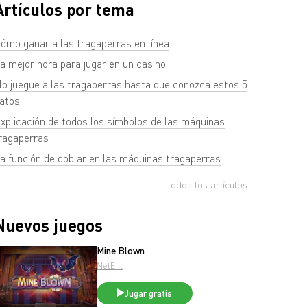
Artículos por tema
ómo ganar a las tragaperras en línea
a mejor hora para jugar en un casino
o juegue a las tragaperras hasta que conozca estos 5
atos
xplicación de todos los símbolos de las máquinas
ragaperras
a función de doblar en las máquinas tragaperras
Todos los artículos
Nuevos juegos
Mine Blown
NetEnt
Jugar gratis