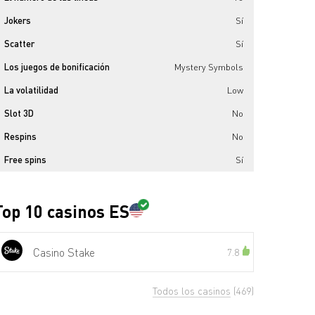
Jokers
Sí
Scatter
Sí
Los juegos de bonificación
Mystery Symbols
La volatilidad
Low
Slot 3D
No
Respins
No
Free spins
Sí
Top 10 casinos ES
Casino Stake
7.8
Todos los casinos
(469)