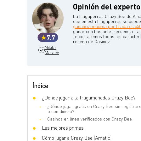
Opinión del experto
La tragaperras Crazy Bee de Amati
que en esta tragaperras se pued
ganancia máxima por tirada es x5
ganar con bastante frecuencia. Tam
7.7
Te contaremos todas las caracterí
reseña de Casinoz.
Nikita
Mataev
Índice
¿Dónde jugar a la tragamonedas Crazy Bee?
¿Dónde jugar gratis en Crazy Bee sin registrarse
o con dinero?
Casinos en línea verificados con Crazy Bee
Las mejores primas
Cómo jugar a Crazy Bee (Amatic)