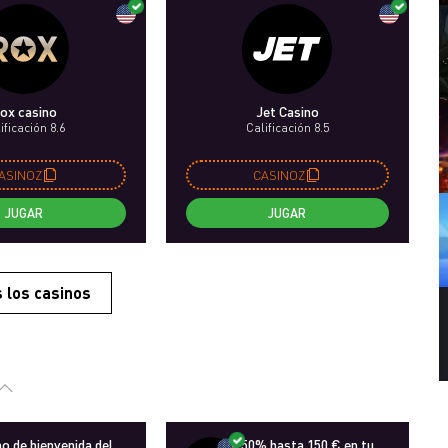
ox casino
Jet Casino
ificación 8.6
Calificación 8.5
ASINOZ
CASINOZ
JUGAR
JUGAR
 los casinos
o de bienvenida del
50% hasta 150 € en tu