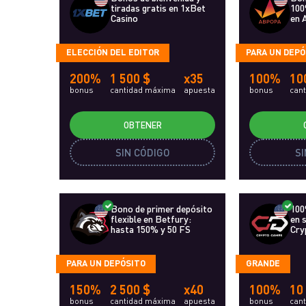
tiradas gratis en 1xBet
100
Casino
en 
ELECCIÓN DEL EDITOR
PARA UN DEPÓ
200%
1 500 $
x35
100%
10
bonus
cantidad máxima
apuesta
bonus
can
OBTENER
SIN CÓDIGO
SI
Bono de primer depósito
100
flexible en Betfury:
en 
hasta 150% y 50 FS
Cry
PARA UN DEPÓSITO
GRANDE
150%
2 500 $
x40
100%
10
bonus
cantidad máxima
apuesta
bonus
can