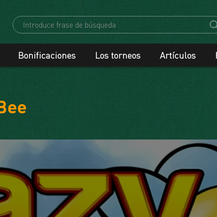
Bonificaciones
Los torneos
Artículos
Bee