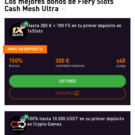
Los mejores bonos de Fiery Slots
Cash Mesh Ultra
Hasta 300 € + 100 FS en tu primer depósito en
1xSlots
PARA UN DEPÓSITO
150%
300 €
x40
bonus
cantidad máxima
juego
OBTENER
CASINOZ
100% hasta 10.000 USDT en su primer depósito
en Crypto Games