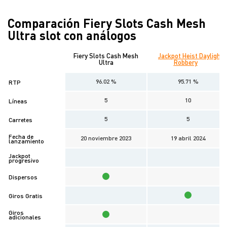
Comparación Fiery Slots Cash Mesh
Ultra slot con análogos
Fiery Slots Cash Mesh
Jackpot Heist Daylight
Ultra
Robbery
96.02 %
95.71 %
RTP
5
10
Líneas
5
5
Carretes
Fecha de
20 noviembre 2023
19 abril 2024
lanzamiento
Jackpot
progresivo
Dispersos
Giros Gratis
Giros
adicionales