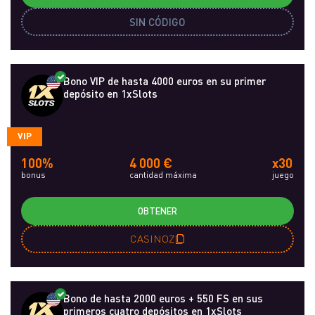
SIN CÓDIGO
Bono VIP de hasta 4000 euros en su primer
depósito en 1xSlots
VIP
100%
4 000 €
x30
bonus
cantidad máxima
juego
OBTENER
CASINOZ
Bono de hasta 2000 euros + 550 FS en sus
primeros cuatro depósitos en 1xSlots