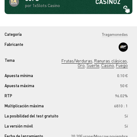
CASINOZ
por 1xSlots Casino
Categoría
Tragamonedas
Fabricante
Tema
Frutas/Verduras
Ranuras clásicas
,
,
Oro
Suerte
Casino
Fuego
,
,
,
Apuesta mínima
0.10 €
Apuesta máxima
50 €
RTP
96.02%
Multiplicación máxima
6810 : 1
La posibilidad del test gratuito
Sí
La versión móvil
Sí
Fecha de lanzamiento
20 20Europe/Moscow noviembre