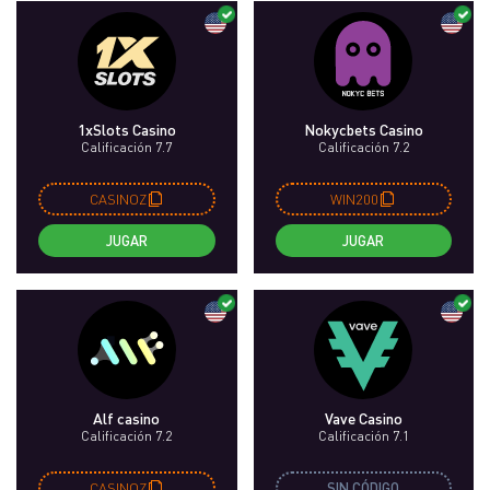
1xSlots Casino
Nokycbets Casino
Calificación 7.7
Calificación 7.2
CASINOZ
WIN200
JUGAR
JUGAR
Alf casino
Vave Casino
Calificación 7.2
Calificación 7.1
CASINOZ
SIN CÓDIGO