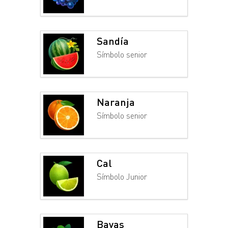
Sandía
Símbolo senior
Naranja
Símbolo senior
Cal
Símbolo Junior
Bayas