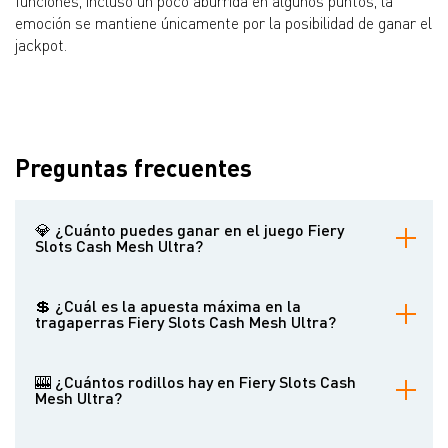
funciones, incluso un poco aburrida en algunos puntos, la
emoción se mantiene únicamente por la posibilidad de ganar el
jackpot.
Preguntas frecuentes
💎 ¿Cuánto puedes ganar en el juego Fiery
Slots Cash Mesh Ultra?
x6810 de la tasa
💲 ¿Cuál es la apuesta máxima en la
tragaperras Fiery Slots Cash Mesh Ultra?
Sólo cuesta 50 euros
🎰 ¿Cuántos rodillos hay en Fiery Slots Cash
Mesh Ultra?
5 rodillos clásicos