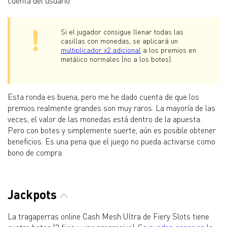
cuenta del usuario.
Si el jugador consigue llenar todas las
casillas con monedas, se aplicará un
multiplicador x2 adicional
a los premios en
metálico normales (no a los botes).
Esta ronda es buena, pero me he dado cuenta de que los
premios realmente grandes son muy raros. La mayoría de las
veces, el valor de las monedas está dentro de la apuesta.
Pero con botes y simplemente suerte, aún es posible obtener
beneficios. Es una pena que el juego no pueda activarse como
bono de compra.
Jackpots
La tragaperras online Cash Mesh Ultra de Fiery Slots tiene