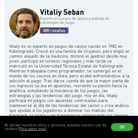
Vitaliy Seban
Experto en juegos de casino y analista de
estrategias de juego
885 reseñas
Vitaliy es un experto en juegos de casino nacido en 1982 en
Kaliningrado. Creció en una familia de cirujanos, pero eligió un
camino alejado de la medicina: dominó el ajedrez desde muy
joven, participó en torneos regionales y más tarde se
matriculó en la Universidad Técnica Estatal de Kaliningrado.
Mientras trabajaba como programador, se sumergió en el
mundo de los casinos en línea, pero acabó enfrentándose a la
adicción al juego. Tras darse cuenta de que la mayor parte de
sus ingresos se iba en apuestas, reorientó su pasión hacia la
analítica, estudiando la mecánica de los juegos, las
estrategias y las tendencias del juego. Hoy en día, Vitaliy
participa en juegos con apuestas controladas para
mantenerse al día de las tendencias del sector y crea análisis
que ayudan a los jugadores a dominar los matices del
Al utilizar nuestros sitios o servicios, aceptas nuestro uso de
Blackjack
ruleta
tragaperras
OK
cookies
(Para saber más)
Experto en:
análisis de estrategias de juego