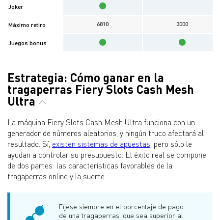
Joker
6810
3000
Máximo retiro
Juegos bonus
Estrategia: Cómo ganar en la
tragaperras Fiery Slots Cash Mesh
Ultra
La máquina Fiery Slots Cash Mesh Ultra funciona con un
generador de números aleatorios, y ningún truco afectará al
resultado. Sí,
existen sistemas de apuestas
, pero sólo le
ayudan a controlar su presupuesto. El éxito real se compone
de dos partes: las características favorables de la
tragaperras online y la suerte.
Fíjese siempre en el porcentaje de pago
de una tragaperras, que sea superior al