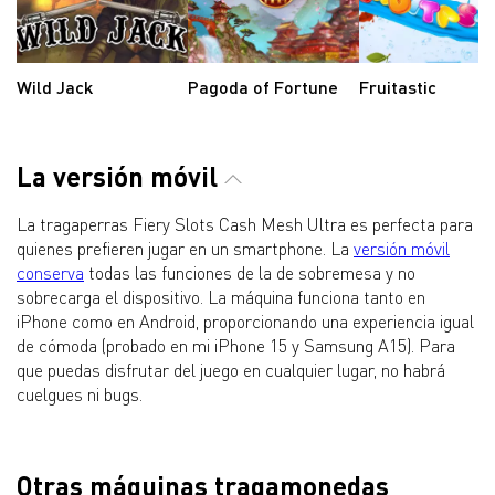
Wild Jack
Pagoda of Fortune
Fruitastic
La versión móvil
La tragaperras Fiery Slots Cash Mesh Ultra es perfecta para
quienes prefieren jugar en un smartphone. La
versión móvil
conserva
todas las funciones de la de sobremesa y no
sobrecarga el dispositivo. La máquina funciona tanto en
iPhone como en Android, proporcionando una experiencia igual
de cómoda (probado en mi iPhone 15 y Samsung A15). Para
que puedas disfrutar del juego en cualquier lugar, no habrá
cuelgues ni bugs.
Otras máquinas tragamonedas