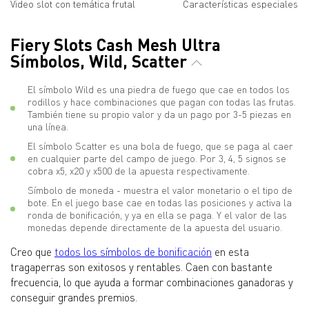
Video slot con temática frutal
Características especiales
Fiery Slots Cash Mesh Ultra
Símbolos, Wild, Scatter
El símbolo Wild es una piedra de fuego que cae en todos los
rodillos y hace combinaciones que pagan con todas las frutas.
También tiene su propio valor y da un pago por 3-5 piezas en
una línea.
El símbolo Scatter es una bola de fuego, que se paga al caer
en cualquier parte del campo de juego. Por 3, 4, 5 signos se
cobra x5, x20 y x500 de la apuesta respectivamente.
Símbolo de moneda - muestra el valor monetario o el tipo de
bote. En el juego base cae en todas las posiciones y activa la
ronda de bonificación, y ya en ella se paga. Y el valor de las
monedas depende directamente de la apuesta del usuario.
Creo que
todos los símbolos de bonificación
en esta
tragaperras son exitosos y rentables. Caen con bastante
frecuencia, lo que ayuda a formar combinaciones ganadoras y
conseguir grandes premios.