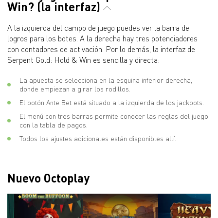
Win? (la interfaz)
A la izquierda del campo de juego puedes ver la barra de
logros para los botes. A la derecha hay tres potenciadores
con contadores de activación. Por lo demás, la interfaz de
Serpent Gold: Hold & Win es sencilla y directa:
La apuesta se selecciona en la esquina inferior derecha,
donde empiezan a girar los rodillos.
El botón Ante Bet está situado a la izquierda de los jackpots.
El menú con tres barras permite conocer las reglas del juego
con la tabla de pagos.
Todos los ajustes adicionales están disponibles allí.
Nuevo Octoplay