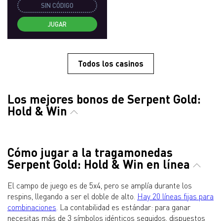
SIN CÓDIGO
JUGAR
Todos los casinos
Los mejores bonos de Serpent Gold:
Hold & Win
Cómo jugar a la tragamonedas
Serpent Gold: Hold & Win en línea
El campo de juego es de 5x4, pero se amplía durante los
respins, llegando a ser el doble de alto.
Hay 20 líneas fijas para
combinaciones
. La contabilidad es estándar: para ganar
necesitas más de 3 símbolos idénticos seguidos, dispuestos