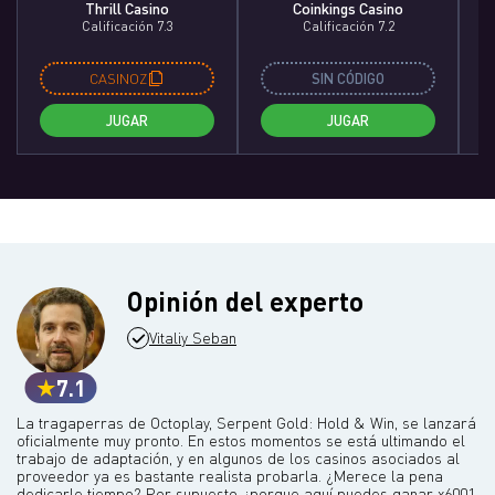
Thrill Casino
Coinkings Casino
Calificación 7.3
Calificación 7.2
CASINOZ
SIN CÓDIGO
JUGAR
JUGAR
Opinión del experto
Vitaliy Seban
7.1
La tragaperras de Octoplay, Serpent Gold: Hold & Win, se lanzará
oficialmente muy pronto. En estos momentos se está ultimando el
trabajo de adaptación, y en algunos de los casinos asociados al
proveedor ya es bastante realista probarla. ¿Merece la pena
dedicarle tiempo? Por supuesto, ¡porque aquí puedes ganar x6001