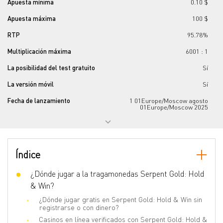
Apuesta mínima
0.10 $
Apuesta máxima
100 $
RTP
95.78%
Multiplicación máxima
6001 : 1
La posibilidad del test gratuito
Sí
La versión móvil
Sí
Fecha de lanzamiento
1 01Europe/Moscow agosto
01Europe/Moscow 2025
Jackpot progresivo
No
El numero de los tambores
5
Índice
El numero de las líneas
20
Jokers
¿Dónde jugar a la tragamonedas Serpent Gold: Hold
Sí
& Win?
Scatter
No
¿Dónde jugar gratis en Serpent Gold: Hold & Win sin
Los juegos de bonificación
Respin, Collections, Jackpots, Booster,
registrarse o con dinero?
Reel Expanding, Ante Bet, Sticky Symbols
Casinos en línea verificados con Serpent Gold: Hold &