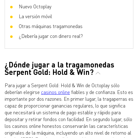
Nuevo Octoplay
La versión móvil
Otras máquinas tragamonedas
¿Debería jugar con dinero real?
¿Dónde jugar a la tragamonedas
Serpent Gold: Hold & Win?
Para jugar a Serpent Gold: Hold & Win de Octoplay sólo
deberían elegirse
casinos online
fiables y de confianza. Esto es
importante por dos razones. En primer lugar, la tragaperras es
capaz de proporcionar ganancias regulares, lo que significa
que necesitará un sistema de pago estable y rápido para
depositar y retirar fondos con facilidad. En segundo lugar, sólo
los casinos online honestos conservarán las características
originales de la máquina, incluyendo un alto nivel de retorno al