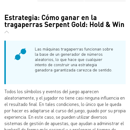
Estrategia: Cómo ganar en la
tragaperras Serpent Gold: Hold & Win
Las máquinas tragaperras funcionan sobre
la base de un generador de números
aleatorios, lo que hace que cualquier
intento de construir una estrategia
ganadora garantizada carezca de sentido.
Todos los símbolos y eventos del juego aparecen
aleatoriamente, y el jugador no tiene casi ninguna influencia en
el resultado final. En tales condiciones, lo único que le queda
por hacer es adaptarse al curso del juego, guiado por su propia
experiencia. En este caso, se pueden utilizar diversos
sistemas de gestión de apuestas, que ayudan a administrar el
bankroll de forma más racional y a prolongar el tiempo de