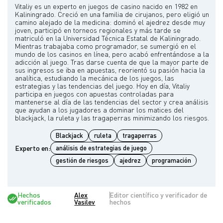
Vitaliy es un experto en juegos de casino nacido en 1982 en
Kaliningrado. Creció en una familia de cirujanos, pero eligió un
camino alejado de la medicina: dominó el ajedrez desde muy
joven, participó en torneos regionales y más tarde se
matriculó en la Universidad Técnica Estatal de Kaliningrado.
Mientras trabajaba como programador, se sumergió en el
mundo de los casinos en línea, pero acabó enfrentándose a la
adicción al juego. Tras darse cuenta de que la mayor parte de
sus ingresos se iba en apuestas, reorientó su pasión hacia la
analítica, estudiando la mecánica de los juegos, las
estrategias y las tendencias del juego. Hoy en día, Vitaliy
participa en juegos con apuestas controladas para
mantenerse al día de las tendencias del sector y crea análisis
que ayudan a los jugadores a dominar los matices del
Blackjack
ruleta
tragaperras
Experto en:
análisis de estrategias de juego
gestión de riesgos
ajedrez
programación
Hechos
Alex
Editor científico y verificador de
verificados
Vasilev
hechos