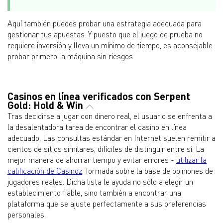
Aquí también puedes probar una estrategia adecuada para
gestionar tus apuestas. Y puesto que el juego de prueba no
requiere inversión y lleva un mínimo de tiempo, es aconsejable
probar primero la máquina sin riesgos.
Casinos en línea verificados con Serpent
Gold: Hold & Win
Tras decidirse a jugar con dinero real, el usuario se enfrenta a
la desalentadora tarea de encontrar el casino en línea
adecuado. Las consultas estándar en Internet suelen remitir a
cientos de sitios similares, difíciles de distinguir entre sí. La
mejor manera de ahorrar tiempo y evitar errores -
utilizar la
calificación de Casinoz
, formada sobre la base de opiniones de
jugadores reales. Dicha lista le ayuda no sólo a elegir un
establecimiento fiable, sino también a encontrar una
plataforma que se ajuste perfectamente a sus preferencias
personales.