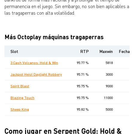
permanencia en el juego. Sin embargo, no son bien aplicables a
las tragaperras con alta volatilidad.
Más Octoplay máquinas tragaperras
Slot
RTP
Maxwin
Fecha d
3 Cash Volcanos: Hold & Win
95.77 %
5818
Jackpot Heist Daylight Robbery
95.71 %
3000
Spirit Blast
95.75 %
9000
Blazing Touch
95.75 %
11000
14
Sheep King
95.82 %
5000
Como jugar en Serpent Gold: Hold &