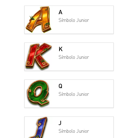
A
Símbolo Junior
K
Símbolo Junior
Q
Símbolo Junior
J
Símbolo Junior