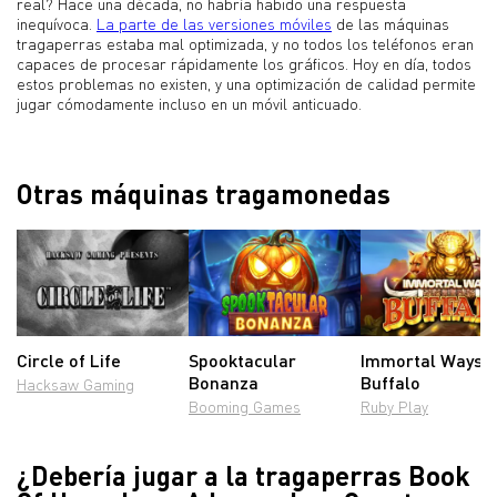
real? Hace una década, no habría habido una respuesta
inequívoca.
La parte de las versiones móviles
de las máquinas
tragaperras estaba mal optimizada, y no todos los teléfonos eran
capaces de procesar rápidamente los gráficos. Hoy en día, todos
estos problemas no existen, y una optimización de calidad permite
jugar cómodamente incluso en un móvil anticuado.
Otras máquinas tragamonedas
Circle of Life
Spooktacular
Immortal Ways
Bonanza
Buffalo
Hacksaw Gaming
Booming Games
Ruby Play
¿Debería jugar a la tragaperras Book