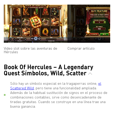
Video slot sobre las aventuras de
Comprar artículo
Hércules
Book Of Hercules – A Legendary
Quest Símbolos, Wild, Scatter
Sólo hay un símbolo especial en la tragaperras online,
el
Scattered Wild
, pero tiene una funcionalidad ampliada.
Además de la habitual sustitución de signos en el proceso de
combinaciones contables, sirve como desencadenante de
tiradas gratuitas. Cuando se construye en una línea trae una
buena ganancia.