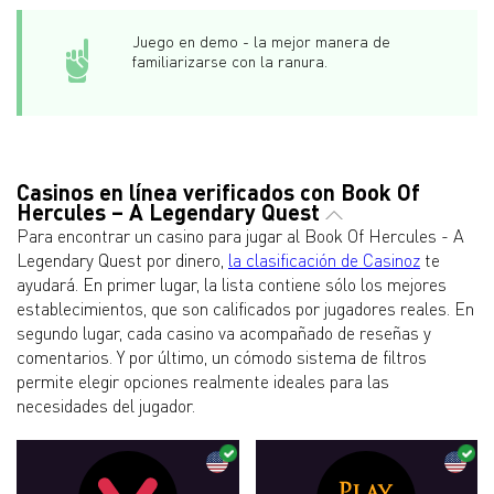
Juego en demo - la mejor manera de
familiarizarse con la ranura.
Casinos en línea verificados con Book Of
Hercules – A Legendary Quest
Para encontrar un casino para jugar al Book Of Hercules - A
Legendary Quest por dinero,
la clasificación de Casinoz
te
ayudará. En primer lugar, la lista contiene sólo los mejores
establecimientos, que son calificados por jugadores reales. En
segundo lugar, cada casino va acompañado de reseñas y
comentarios. Y por último, un cómodo sistema de filtros
permite elegir opciones realmente ideales para las
necesidades del jugador.