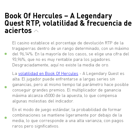
Book Of Hercules – A Legendary
Quest RTP, volatilidad & frecuencia de
aciertos
El casino establece el porcentaje de devolución RTP de la
tragaperras dentro de un rango determinado, con un máximo
del 96,14%. En la mayoría de los casos, se elige una cifra del
93,96%, que no es muy rentable para los jugadores.
Desgraciadamente, aquí no existe la media de oro.
La
volatilidad en Book Of Hercules
- A Legendary Quest es
alta. El jugador puede enfrentarse a largas series sin
ganancias, pero al mismo tiempo tal parámetro hace posible
conseguir grandes premios. El multiplicador de ganancia
máxima alcanza x5000 de la apuesta, lo que compensa
algunas molestias del indicador.
En el modo de juego estándar, la probabilidad de formar
combinaciones se mantiene ligeramente por debajo de la
media, lo que corresponde a una alta varianza, con pagos
raros pero significativos.