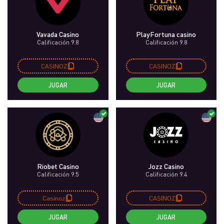
Vavada Casino
PlayFortuna casino
Calificación 9.8
Calificación 9.8
CASINOZ
CASINOZ
JUGAR
JUGAR
Riobet Casino
Jozz Casino
Calificación 9.5
Calificación 9.4
Casinoz
CASINOZ
JUGAR
JUGAR