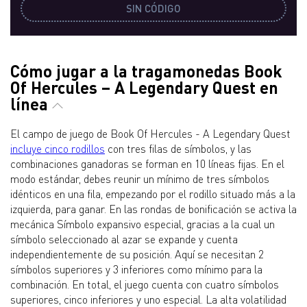
SIN CÓDIGO
Cómo jugar a la tragamonedas Book
Of Hercules – A Legendary Quest en
línea
El campo de juego de Book Of Hercules - A Legendary Quest
incluye cinco rodillos
con tres filas de símbolos, y las
combinaciones ganadoras se forman en 10 líneas fijas. En el
modo estándar, debes reunir un mínimo de tres símbolos
idénticos en una fila, empezando por el rodillo situado más a la
izquierda, para ganar. En las rondas de bonificación se activa la
mecánica Símbolo expansivo especial, gracias a la cual un
símbolo seleccionado al azar se expande y cuenta
independientemente de su posición. Aquí se necesitan 2
símbolos superiores y 3 inferiores como mínimo para la
combinación. En total, el juego cuenta con cuatro símbolos
superiores, cinco inferiores y uno especial. La alta volatilidad