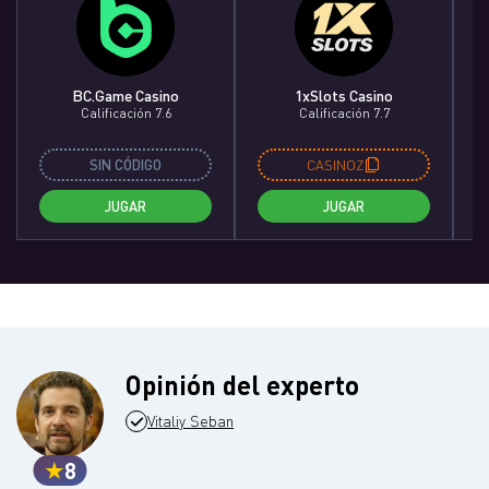
BC.Game Casino
1xSlots Casino
Calificación 7.6
Calificación 7.7
SIN CÓDIGO
CASINOZ
JUGAR
JUGAR
Opinión del experto
Vitaliy Seban
8