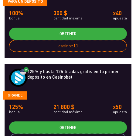
PARA UN DEPÓSITO
100%
300 $
x40
bonus
cantidad máxima
apuesta
OBTENER
casinoz
125% y hasta 125 tiradas gratis en tu primer
depósito en Casinobet
GRANDE
125%
21 800 $
x50
bonus
cantidad máxima
apuesta
OBTENER