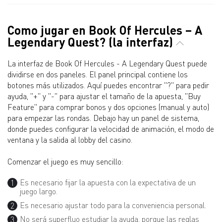
Como jugar en Book Of Hercules – A
Legendary Quest? (la interfaz)
La interfaz de Book Of Hercules - A Legendary Quest puede
dividirse en dos paneles. El panel principal contiene los
botones más utilizados. Aquí puedes encontrar "?" para pedir
ayuda, "+" y "-" para ajustar el tamaño de la apuesta, "Buy
Feature" para comprar bonos y dos opciones (manual y auto)
para empezar las rondas. Debajo hay un panel de sistema,
donde puedes configurar la velocidad de animación, el modo de
ventana y la salida al lobby del casino.
Comenzar el juego es muy sencillo:
Es necesario fijar la apuesta con la expectativa de un
juego largo.
Es necesario ajustar todo para la conveniencia personal.
No será superfluo estudiar la ayuda, porque las reglas