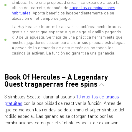
símbolo. Tiene una propiedad única - se expande a toda la
altura del carrete, después de
hacer las combinaciones
habituales
. Aporta beneficios independientemente de su
ubicación en el campo de juego.
La Buy Feature te permite activar instantáneamente tiradas
gratis sin tener que esperar a que caiga el gatillo pagando
x10 de la apuesta. Se trata de una práctica herramienta que
muchos jugadores utilizan para crear sus propias estrategias.
A pesar de la demanda de esta mecánica, no todos los
casinos la activan. La función no garantiza una ganancia.
Book Of Hercules – A Legendary
Quest tragaperras free spins
3 símbolos Scatter darán al usuario
10 intentos de tiradas
gratuitas
con la posibilidad de reactivar la función. Antes de
que comiencen las rondas, se determina el súper símbolo del
rodillo especial. Las ganancias se otorgan tanto por las
combinaciones como por el símbolo especial de expansión.