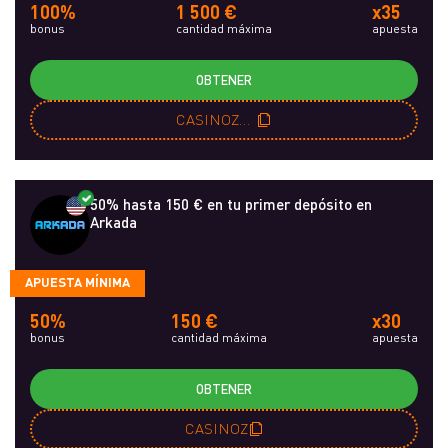
100%
1 500 €
x35
bonus
cantidad máxima
apuesta
OBTENER
CASINOZRU
50% hasta 150 € en tu primer depósito en
Arkada
APUESTA MÍNIMA
50%
150 €
x30
bonus
cantidad máxima
apuesta
OBTENER
CASINOZ