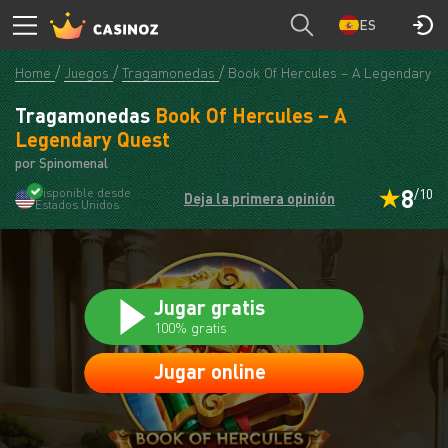
CASINOZ
JUGAR
ES
Home
Juegos
Tragamonedas
Book Of Hercules – A Legendary 
Tragamonedas
Book Of Hercules – A
Legendary Quest
por Spinomenal
8
Disponible desde
/10
Deja la primera opinión
Estados Unidos
Jugar gratis
100% gratis
Jugar online