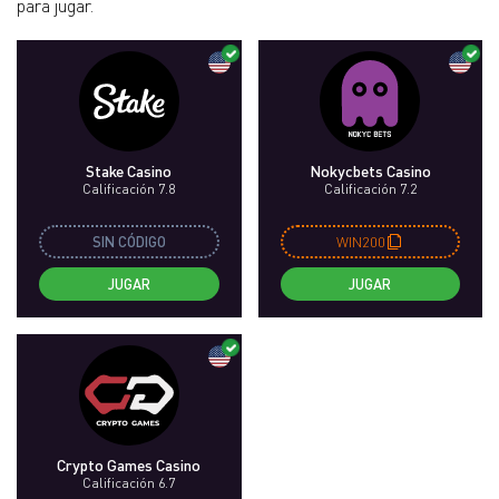
para jugar.
Stake Casino
Nokycbets Casino
Calificación 7.8
Calificación 7.2
SIN CÓDIGO
WIN200
JUGAR
JUGAR
Crypto Games Casino
Calificación 6.7