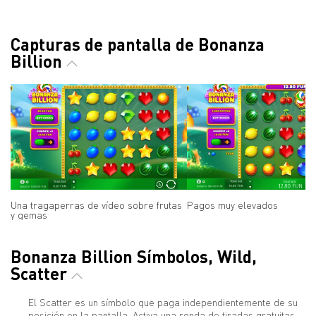
Capturas de pantalla de Bonanza
Billion
Una tragaperras de vídeo sobre frutas
Pagos muy elevados
y gemas
Bonanza Billion Símbolos, Wild,
Scatter
El Scatter es un símbolo que paga independientemente de su
posición en la pantalla. Activa una ronda de tiradas gratuitas.