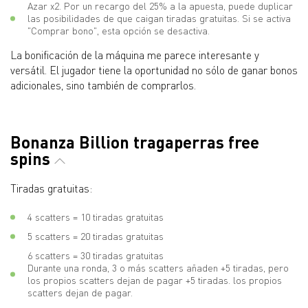
Azar x2. Por un recargo del 25% a la apuesta, puede duplicar
las posibilidades de que caigan tiradas gratuitas. Si se activa
"Comprar bono", esta opción se desactiva.
La bonificación de la máquina me parece interesante y
versátil. El jugador tiene la oportunidad no sólo de ganar bonos
adicionales, sino también de comprarlos.
Bonanza Billion tragaperras free
spins
Tiradas gratuitas:
4 scatters = 10 tiradas gratuitas
5 scatters = 20 tiradas gratuitas
6 scatters = 30 tiradas gratuitas
Durante una ronda, 3 o más scatters añaden +5 tiradas, pero
los propios scatters dejan de pagar +5 tiradas. los propios
scatters dejan de pagar.