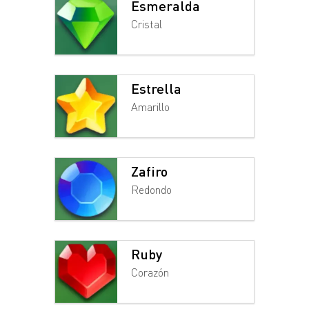
Esmeralda
Cristal
Estrella
Amarillo
Zafiro
Redondo
Ruby
Corazón