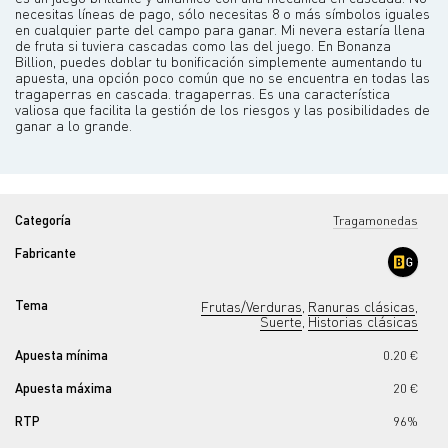
necesitas líneas de pago, sólo necesitas 8 o más símbolos iguales
en cualquier parte del campo para ganar. Mi nevera estaría llena
de fruta si tuviera cascadas como las del juego. En Bonanza
Billion, puedes doblar tu bonificación simplemente aumentando tu
apuesta, una opción poco común que no se encuentra en todas las
tragaperras en cascada. tragaperras. Es una característica
valiosa que facilita la gestión de los riesgos y las posibilidades de
ganar a lo grande.
Categoría
Tragamonedas
Fabricante
Tema
Frutas/Verduras
Ranuras clásicas
,
,
Suerte
Historias clásicas
,
Apuesta mínima
0.20 €
Apuesta máxima
20 €
RTP
96%