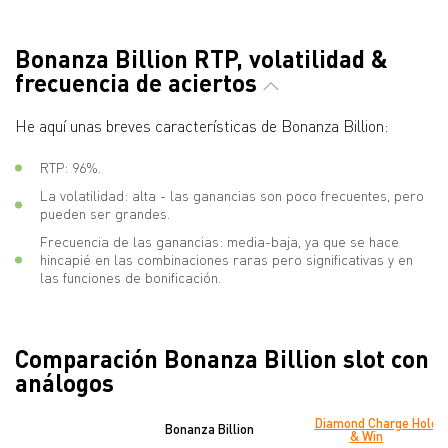
Bonanza Billion RTP, volatilidad &
frecuencia de aciertos
He aquí unas breves características de Bonanza Billion:
RTP: 96%.
La volatilidad: alta - las ganancias son poco frecuentes, pero
pueden ser grandes.
Frecuencia de las ganancias: media-baja, ya que se hace
hincapié en las combinaciones raras pero significativas y en
las funciones de bonificación.
Comparación Bonanza Billion slot con
análogos
Diamond Charge Hold
Bonanza Billion
& Win