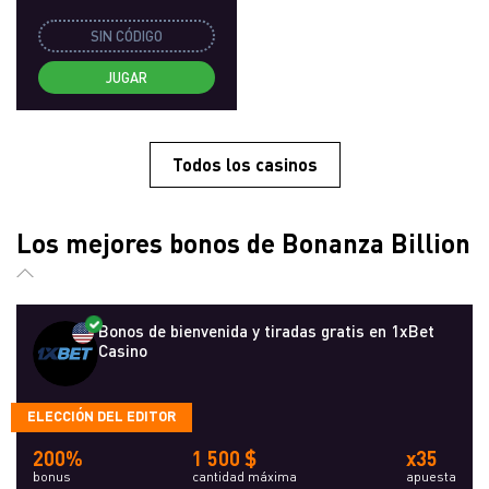
SIN CÓDIGO
JUGAR
Todos los casinos
Los mejores bonos de Bonanza Billion
Bonos de bienvenida y tiradas gratis en 1xBet
Casino
ELECCIÓN DEL EDITOR
200%
1 500 $
x35
bonus
cantidad máxima
apuesta