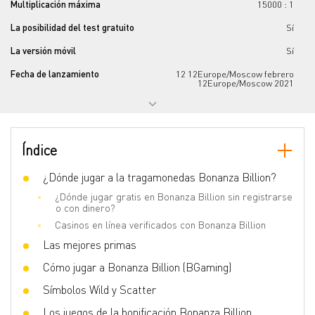
Multiplicación máxima
15000 : 1
La posibilidad del test gratuito
Sí
La versión móvil
Sí
Fecha de lanzamiento
12 12Europe/Moscow febrero
12Europe/Moscow 2021
Jackpot progresivo
No
El numero de los tambores
6
Índice
Jokers
No
Scatter
¿Dónde jugar a la tragamonedas Bonanza Billion?
Sí
¿Dónde jugar gratis en Bonanza Billion sin registrarse
Los juegos de bonificación
Free Spins, Multiplier, Avalanche, Random
o con dinero?
Multiplier, Cascading Symbols, RTP range,
Scatter symbols
Casinos en línea verificados con Bonanza Billion
La volatilidad
High
Las mejores primas
Slot 3D
No
Cómo jugar a Bonanza Billion (BGaming)
Respins
No
Símbolos Wild y Scatter
Free spins
Sí
Los juegos de la bonificación Bonanza Billion