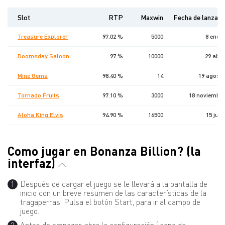
Slot
RTP
Maxwin
Fecha de lanzam
Treasure Explorer
97.02 %
5000
8 ener
Doomsday Saloon
97 %
10000
29 abri
Mine Gems
98.40 %
14
19 agosto
Tornado Fruits
97.10 %
3000
18 noviembre
Aloha King Elvis
94.90 %
16500
15 juli
Como jugar en Bonanza Billion? (la
interfaz)
Después de cargar el juego se le llevará a la pantalla de
inicio con un breve resumen de las características de la
tragaperras. Pulsa el botón Start, para ir al campo de
juego.