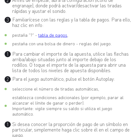
Antes de empezar, abra la configuración (icono de
engranaje), donde podrá activar/desactivar las tiradas
rápidas y ajustar el sonido.
Familiarícese con las reglas y la tabla de pagos. Para ello,
haz clic en info:
pestaña "?" -
tabla de pagos
,
pestaña con una bolsa de dinero - reglas del juego.
Para cambiar el importe de la apuesta, utilice las flechas
arriba/abajo situadas junto al importe debajo de los
rodillos. O toque el importe de la apuesta para abrir una
lista de todos los niveles de apuesta disponibles.
Para el juego automático, pulse el botón Autoplay:
seleccione el número de tiradas automáticas,
establezca condiciones adicionales (por ejemplo, parar al
alcanzar el límite de ganar o perder).
Importante: vigile siempre su saldo si utiliza el juego
automático.
Si desea conocer la proporción de pago de un símbolo en
particular, simplemente haga clic sobre él en el campo de
juego.