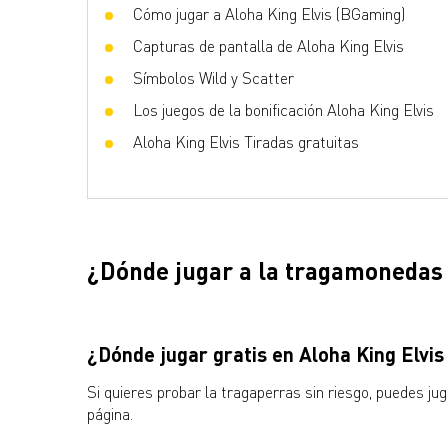
Cómo jugar a Aloha King Elvis (BGaming)
Capturas de pantalla de Aloha King Elvis
Símbolos Wild y Scatter
Los juegos de la bonificación Aloha King Elvis
Aloha King Elvis Tiradas gratuitas
¿Dónde jugar a la tragamonedas
¿Dónde jugar gratis en Aloha King Elvis
Si quieres probar la tragaperras sin riesgo, puedes ju
página.