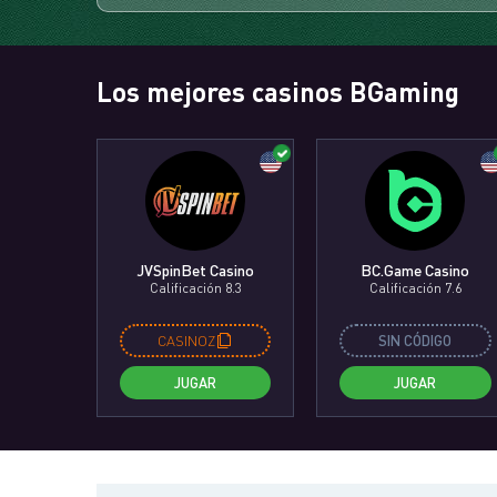
Los mejores casinos BGaming
JVSpinBet Casino
BC.Game Casino
Calificación 8.3
Calificación 7.6
CASINOZ
SIN CÓDIGO
JUGAR
JUGAR