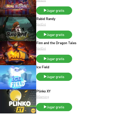
NetEnt
Jugar gratis
Rabid Randy
NetEnt
Jugar gratis
Finn and the Dragon Tales
NetEnt
Jugar gratis
Ice Field
Jugar gratis
Plinko XY
BGaming
Jugar gratis