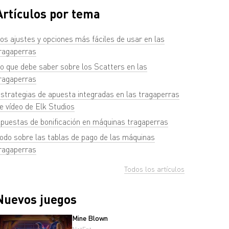
Artículos por tema
os ajustes y opciones más fáciles de usar en las
ragaperras
o que debe saber sobre los Scatters en las
ragaperras
strategias de apuesta integradas en las tragaperras
e vídeo de Elk Studios
puestas de bonificación en máquinas tragaperras
odo sobre las tablas de pago de las máquinas
ragaperras
Todos los artículos
Nuevos juegos
Mine Blown