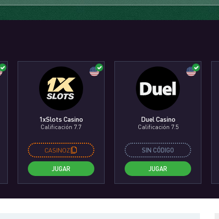
1xSlots Casino
Duel Casino
Calificación 7.7
Calificación 7.5
CASINOZ
SIN CÓDIGO
JUGAR
JUGAR