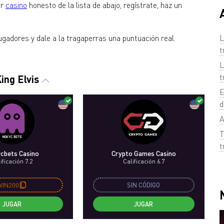
er
casino
honesto de la lista de abajo, regístrate, haz un
gadores y dale a la tragaperras una puntuación real.
L
t
L
t
King Elvis
E
d
A
T
t
cbets Casino
Crypto Games Casino
ificación 7.2
Calificación 6.7
WIN200
SIN CÓDIGO
JUGAR
JUGAR