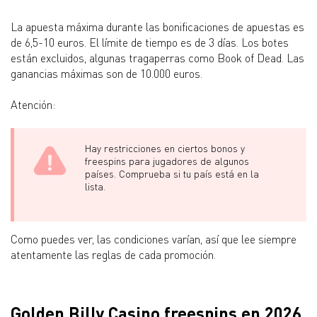
La apuesta máxima durante las bonificaciones de apuestas es
de 6,5-10 euros. El límite de tiempo es de 3 días. Los botes
están excluidos, algunas tragaperras como Book of Dead. Las
ganancias máximas son de 10.000 euros.
Atención:
Hay restricciones en ciertos bonos y
freespins para jugadores de algunos
países. Comprueba si tu país está en la
lista.
Como puedes ver, las condiciones varían, así que lee siempre
atentamente las reglas de cada promoción.
Golden Billy Casino freespins en 2026