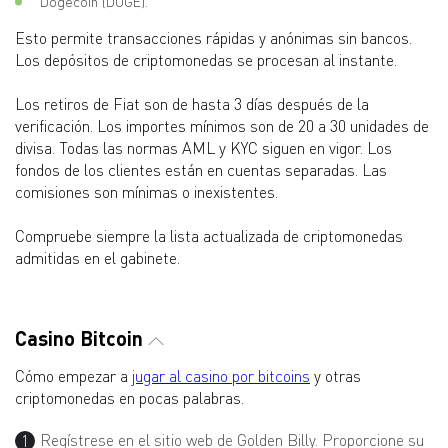
Dogecoin (DOGE).
Esto permite transacciones rápidas y anónimas sin bancos.
Los depósitos de criptomonedas se procesan al instante.
Los retiros de Fiat son de hasta 3 días después de la
verificación. Los importes mínimos son de 20 a 30 unidades de
divisa. Todas las normas AML y KYC siguen en vigor. Los
fondos de los clientes están en cuentas separadas. Las
comisiones son mínimas o inexistentes.
Compruebe siempre la lista actualizada de criptomonedas
admitidas en el gabinete.
Casino Bitcoin
Cómo empezar a
jugar al casino por bitcoins
y otras
criptomonedas en pocas palabras.
Regístrese en el sitio web de Golden Billy. Proporcione su