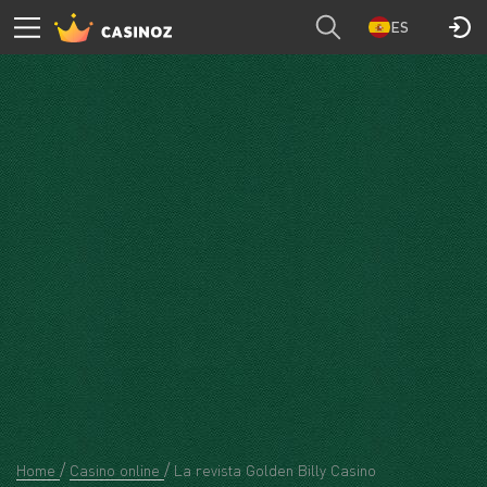
Golden Billy Casino
JUGAR
ES
Home
Casino online
La revista Golden Billy Casino