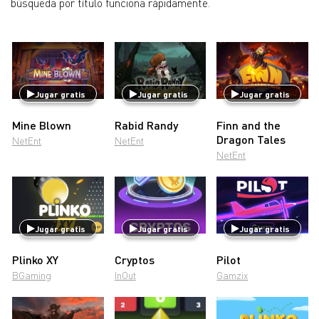
búsqueda por título funciona rápidamente.
Jugar gratis
Jugar gratis
Jugar gratis
Mine Blown
Rabid Randy
Finn and the
Dragon Tales
NetEnt
NetEnt
NetEnt
Jugar gratis
Jugar gratis
Jugar gratis
Plinko XY
Cryptos
Pilot
BGaming
InOut
Gamzix