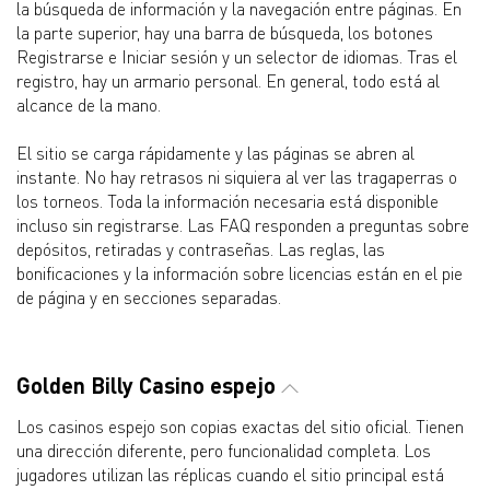
la búsqueda de información y la navegación entre páginas. En
la parte superior, hay una barra de búsqueda, los botones
Registrarse e Iniciar sesión y un selector de idiomas. Tras el
registro, hay un armario personal. En general, todo está al
alcance de la mano.
El sitio se carga rápidamente y las páginas se abren al
instante. No hay retrasos ni siquiera al ver las tragaperras o
los torneos. Toda la información necesaria está disponible
incluso sin registrarse. Las FAQ responden a preguntas sobre
depósitos, retiradas y contraseñas. Las reglas, las
bonificaciones y la información sobre licencias están en el pie
de página y en secciones separadas.
Golden Billy Casino espejo
Los casinos espejo son copias exactas del sitio oficial. Tienen
una dirección diferente, pero funcionalidad completa. Los
jugadores utilizan las réplicas cuando el sitio principal está