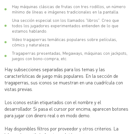
Hay máquinas clásicas de frutas con tres rodillos, un número
mínimo de líneas e imágenes tradicionales en la pantalla.
Una sección especial son los llamados "libros". Creo que
todos los jugadores experimentados entienden de lo que
estamos hablando.
Video tragaperras temáticas populares sobre películas,
cómics y naturaleza.
Tragaperras presentadas, Megaways, máquinas con jackpots,
juegos con bono-compra, etc.
Hay subsecciones separadas para los temas y las
características de juego más populares. En la sección de
tragaperras, sus iconos se muestran en una cuadrícula con
vistas previas.
Los iconos están etiquetados con el nombre y el
desarrollador. Si pasa el cursor por encima, aparecen botones
para jugar con dinero real o en modo demo.
Hay disponibles filtros por proveedor y otros criterios. La