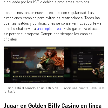
bloqueado por los ISP o debido a problemas técnicos.
Los casinos lanzan nuevas réplicas con regularidad. Las
direcciones cambian para evitar las restricciones. Todas las
cuentas, saldos y bonificaciones se conservan. El soporte vía
email o chat enviará
una réplica real.
Esto garantiza el acceso
sin perder el progreso. Comprueba siempre los canales
oficiales.
El sitio está diseñado en un estilo de
Abrir una cuenta lleva un min
fantasía
Jugar en Golden Billy Casino en linea