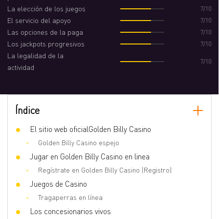
La elección de los juegos
7/10
La apuesta mínima
0.2 $
El servicio del apoyo
7/10
La verificación al retiro
Sí
Las opciones de la paga
7/10
Los jackpots progresivos
7/10
El juego responsable
Deposit limit, Loss limit
La legalidad de la
Está permitido la autoexclusión
Sí
7/10
actividad
Datos de contacto
Índice
Chat vivo
Sí
El sitio web oficialGolden Billy Casino
🏠 Dirección postal
Abraham de Veerstraat 9, Curacao
Golden Billy Casino espejo
Jugar en Golden Billy Casino en linea
Crédito de apuesta de juegos
Regístrate en Golden Billy Casino (Registro)
Juegos de Casino
Tragamonedas (pueden haber excepciones)
100%
Tragaperras en línea
Los concesionarios vivos