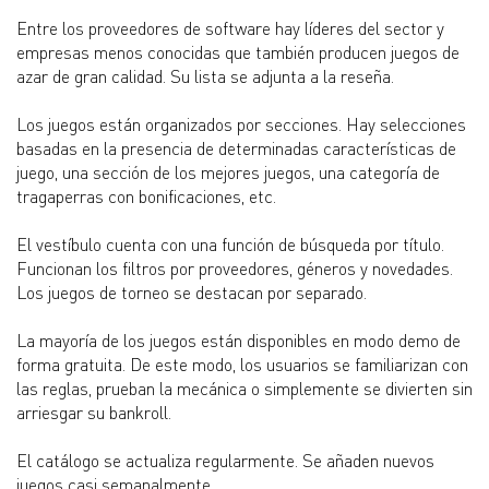
Entre los proveedores de software hay líderes del sector y
empresas menos conocidas que también producen juegos de
azar de gran calidad. Su lista se adjunta a la reseña.
Los juegos están organizados por secciones. Hay selecciones
basadas en la presencia de determinadas características de
juego, una sección de los mejores juegos, una categoría de
tragaperras con bonificaciones, etc.
El vestíbulo cuenta con una función de búsqueda por título.
Funcionan los filtros por proveedores, géneros y novedades.
Los juegos de torneo se destacan por separado.
La mayoría de los juegos están disponibles en modo demo de
forma gratuita. De este modo, los usuarios se familiarizan con
las reglas, prueban la mecánica o simplemente se divierten sin
arriesgar su bankroll.
El catálogo se actualiza regularmente. Se añaden nuevos
juegos casi semanalmente.