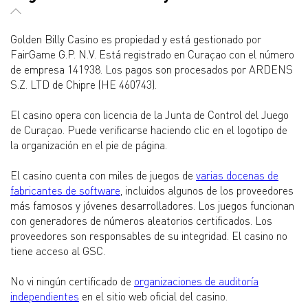
Golden Billy Casino es propiedad y está gestionado por
FairGame G.P. N.V. Está registrado en Curaçao con el número
de empresa 141938. Los pagos son procesados por ARDENS
S.Z. LTD de Chipre (HE 460743).
El casino opera con licencia de la Junta de Control del Juego
de Curaçao. Puede verificarse haciendo clic en el logotipo de
la organización en el pie de página.
El casino cuenta con miles de juegos de
varias docenas de
fabricantes de software
, incluidos algunos de los proveedores
más famosos y jóvenes desarrolladores. Los juegos funcionan
con generadores de números aleatorios certificados. Los
proveedores son responsables de su integridad. El casino no
tiene acceso al GSC.
No vi ningún certificado de
organizaciones de auditoría
independientes
en el sitio web oficial del casino.