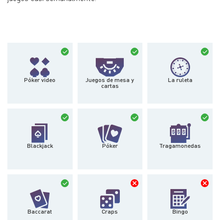
Póker video
Juegos de mesa y
La ruleta
cartas
Blackjack
Póker
Tragamonedas
Baccarat
Craps
Bingo