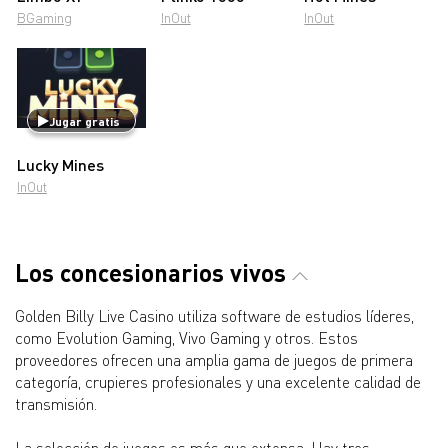
BGaming
InOut
InOut
Jugar gratis
Lucky Mines
InOut
Los concesionarios vivos
Golden Billy Live Casino utiliza software de estudios líderes,
como Evolution Gaming, Vivo Gaming y otros. Estos
proveedores ofrecen una amplia gama de juegos de primera
categoría, crupieres profesionales y una excelente calidad de
transmisión.