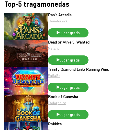
Top-5 tragamonedas
Pan’s Arcadia
Thunderkick
Jugar gratis
Dead or Alive 3: Wanted
NetEnt
Jugar gratis
Trinity Diamond Link: Running Wins
FuGaSo
Jugar gratis
Book of Ganesha
Endorphina
Jugar gratis
Robbits