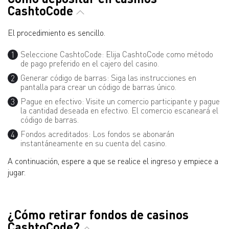
CashtoCode
El procedimiento es sencillo.
Seleccione CashtoCode: Elija CashtoCode como método
de pago preferido en el cajero del casino.
Generar código de barras: Siga las instrucciones en
pantalla para crear un código de barras único.
Pague en efectivo: Visite un comercio participante y pague
la cantidad deseada en efectivo. El comercio escaneará el
código de barras.
Fondos acreditados: Los fondos se abonarán
instantáneamente en su cuenta del casino.
A continuación, espere a que se realice el ingreso y empiece a
jugar.
¿Cómo retirar fondos de casinos
CashtoCode?