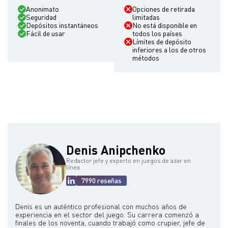
Anonimato
Opciones de retirada
Seguridad
limitadas
Depósitos instantáneos
No está disponible en
Fácil de usar
todos los países
Límites de depósito
inferiores a los de otros
métodos
Denis Anipchenko
Redactor jefe y experto en juegos de azar en
línea
7990 reseñas
Denis es un auténtico profesional con muchos años de
experiencia en el sector del juego. Su carrera comenzó a
finales de los noventa, cuando trabajó como crupier, jefe de