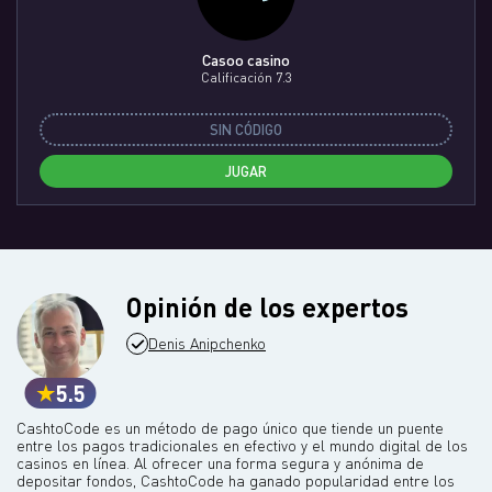
Casoo casino
Calificación 7.3
SIN CÓDIGO
JUGAR
Opinión de los expertos
Denis Anipchenko
5.5
CashtoCode es un método de pago único que tiende un puente
entre los pagos tradicionales en efectivo y el mundo digital de los
casinos en línea. Al ofrecer una forma segura y anónima de
depositar fondos, CashtoCode ha ganado popularidad entre los