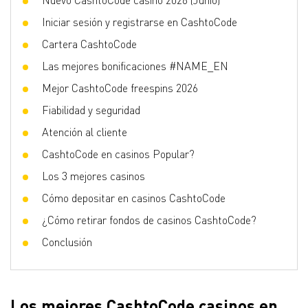
Nuevo CashtoCode casino 2026 (Junio)
Iniciar sesión y registrarse en CashtoCode
Cartera CashtoCode
Las mejores bonificaciones #NAME_EN
Mejor CashtoCode freespins 2026
Fiabilidad y seguridad
Atención al cliente
CashtoCode en casinos Popular?
Los 3 mejores casinos
Cómo depositar en casinos CashtoCode
¿Cómo retirar fondos de casinos CashtoCode?
Conclusión
Los mejores CashtoCode casinos en