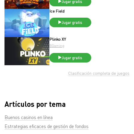
Jugar gratis
Ice Field
Jugar gratis
Plinko XY
BGaming
Jugar gratis
Clasificación completa de juegos
Artículos por tema
Buenos casinos en línea
Estrategias eficaces de gestión de fondos