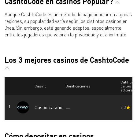
CashtoCode en casinos Popular?
Aunque CashtoCode es un método de pago popular en algunas
regiones, su popularidad varía según los distintos casinos en
línea. Sin embargo, está ganando adeptos, especialmente
entre los jugadores que valoran la privacidad y el anonimato.
Los 3 mejores casinos de CashtoCode
Calificac
Casino
Bonificaciones
de los
editores
Casoo casino
—
7.3
Cómo depositar en casinos