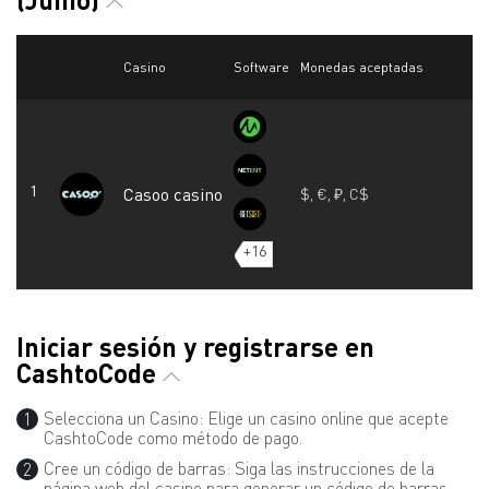
Casino
Software
Monedas aceptadas
Casoo casino
$, €, ₽, C$
+16
Iniciar sesión y registrarse en
CashtoCode
Selecciona un Casino: Elige un casino online que acepte
CashtoCode como método de pago.
Cree un código de barras: Siga las instrucciones de la
página web del casino para generar un código de barras