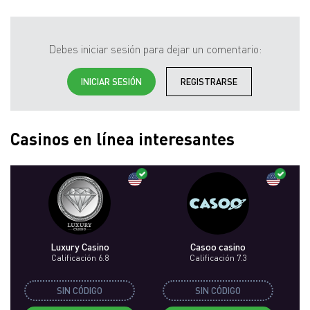
Debes iniciar sesión para dejar un comentario:
INICIAR SESIÓN
REGISTRARSE
Casinos en línea interesantes
Luxury Casino
Casoo casino
Calificación 6.8
Calificación 7.3
SIN CÓDIGO
SIN CÓDIGO