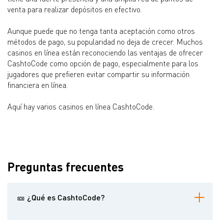
venta para realizar depósitos en efectivo.
Aunque puede que no tenga tanta aceptación como otros
métodos de pago, su popularidad no deja de crecer. Muchos
casinos en línea están reconociendo las ventajas de ofrecer
CashtoCode como opción de pago, especialmente para los
jugadores que prefieren evitar compartir su información
financiera en línea.
Aquí hay varios casinos en línea CashtoCode.
Preguntas frecuentes
🎫 ¿Qué es CashtoCode?
CashtoCode es un método de pago único que tiende un puente