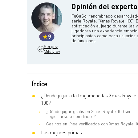
Opinión del experto
FuGaSo, renombrado desarrollador
serie Royale: "Xmas Royale 100". E
sofisticación al juego durante las
jugadores una experiencia emociona
9
principiantes como para usuarios a
de funciones.
Sergey
Mihaylov
Índice
¿Dónde jugar a la tragamonedas Xmas Royale
100?
¿Dónde jugar gratis en Xmas Royale 100 sin
registrarse o con dinero?
Casinos en línea verificados con Xmas Royale 1
Las mejores primas