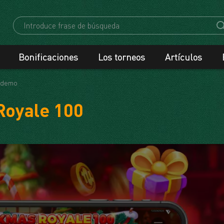
Bonificaciones
Los torneos
Artículos
 demo
Royale 100