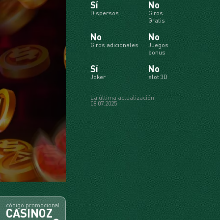
Sí
No
Dispersos
Giros
Gratis
No
No
Giros adicionales
Juegos
bonus
Sí
No
Joker
slot 3D
La última actualización
08.07.2025
código promocional
CASINOZ