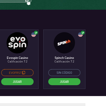
Evospin Casino
Spinch Casino
Calificación 7.2
Calificación 7.2
EVOFRST
SIN CÓDIGO
JUGAR
JUGAR