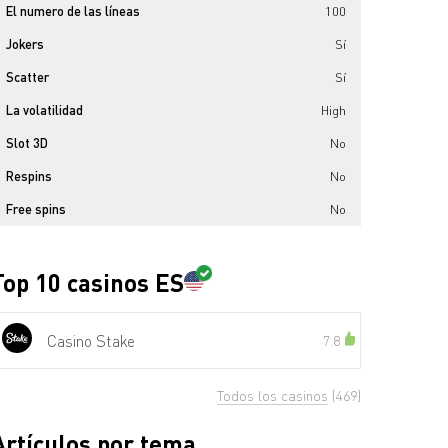
El numero de las líneas
100
Jokers
Sí
Scatter
Sí
La volatilidad
High
Slot 3D
No
Respins
No
Free spins
No
Top 10 casinos ES
Casino Stake
7.8
Todos los casinos
(469)
Artículos por tema