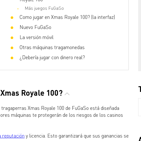
Más juegos FuGaSo
Como jugar en Xmas Royale 100? (la interfaz)
Nuevo FuGaSo
La versión móvil
Otras máquinas tragamonedas
¿Debería jugar con dinero real?
s Xmas Royale 100?
 La tragaperras Xmas Royale 100 de FuGaSo está diseñada
ejores máquinas te protegerán de los riesgos de los casinos
a reputación
y licencia. Esto garantizará que sus ganancias se