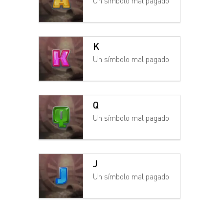
Un símbolo mal pagado
K
Un símbolo mal pagado
Q
Un símbolo mal pagado
J
Un símbolo mal pagado