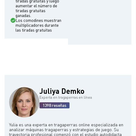
tiradas gratuitas y luego
aumentar el número de
tiradas gratuitas
ganadas.
Los comodines muestran
multiplicadores durante
las tiradas gratuitas
Juliya Demko
Experta en tragaperras en línea
1398 reseñas
Yulia es una experta en tragaperras online especializada en
analizar máquinas tragaperras y estrategias de juego. Su
trayectoria profesional comenzó con el estudio autodidacta