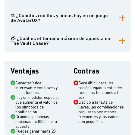
La tasa de rendimiento para el jugador es del 95,99%.
⚖️ ¿Cuántos rodillos y líneas hay en un juego
de AvatarUX?
La tragaperras online ofrece 5 rodillos en 3 filas y 25 líneas de
pago fijas.
💳 ¿Cuál es el tamaño máximo de apuesta en
The Vault Chase?
Los jugadores pueden apostar un máximo de 300 euros.
Ventajas
Contras
Característica
Será difícil para los
interesante con llaves y
recién llegados entender
cajas fuertes
todas las funciones a la
Hay un medidor especial
vez
que aumenta el valor de
Debido a la falta de
los símbolos de
llaves, las combinaciones
bonificación
regulares son menos
Grandes ganancias
frecuentes y las cadenas
máximas - x10000 de la
son pequeñas
apuesta
Puedes ganar hasta 20