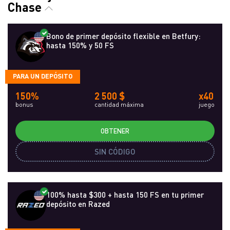
Chase
Bono de primer depósito flexible en Betfury:
hasta 150% y 50 FS
PARA UN DEPÓSITO
150%
2 500 $
x40
bonus
cantidad máxima
juego
OBTENER
SIN CÓDIGO
100% hasta $300 + hasta 150 FS en tu primer
depósito en Razed