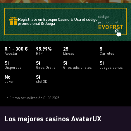
código
Regístrate en Evospin Casino & Usa el código
promocional
promocional & Juega
EVOFRST
0.1 - 300 €
95.99%
25
5
Apostar
RTP
Líneas
Carretes
Sí
Sí
Sí
Sí
Dispersos
Giros Gratis
Giros adicionales
Juegos bonus
No
Sí
Joker
slot 3D
La última actualización 01.08.2025
Los mejores casinos AvatarUX