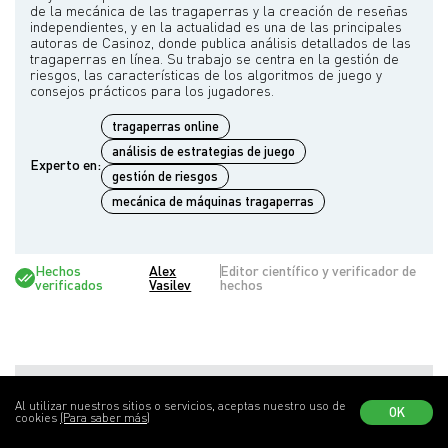
de la mecánica de las tragaperras y la creación de reseñas
independientes, y en la actualidad es una de las principales
autoras de Casinoz, donde publica análisis detallados de las
tragaperras en línea. Su trabajo se centra en la gestión de
riesgos, las características de los algoritmos de juego y
tragaperras online
análisis de estrategias de juego
Experto en:
gestión de riesgos
mecánica de máquinas tragaperras
Hechos
Alex
Editor científico y verificador de
verificados
Vasilev
hechos
Al utilizar nuestros sitios o servicios, aceptas nuestro uso de
Debes iniciar sesión para dejar un comentario:
OK
cookies
(Para saber más)