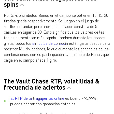
spins
Por 3, 4, 5 símbolos Bonus en el campo se obtienen 10, 15, 20
tiradas gratis respectivamente. Se juegan en el juego de
rodillos estándar, pero ahora el contador constará de 5
casillas en lugar de 30. Esto significa que los valores de las
teclas aumentarán más rápido. También durante las tiradas
gratis, todos los
símbolos de comodín
están garantizados para
mostrar Multiplicadores, lo que aumenta las ganancias de las
combinaciones con su participación. Un símbolo de Bonus que
caiga en el campo añade 1 giro.
The Vault Chase RTP, volatilidad &
frecuencia de aciertos
El RTP de la tragaperras online
es bueno - 95,99%,
puedes contar con ganancias estables.