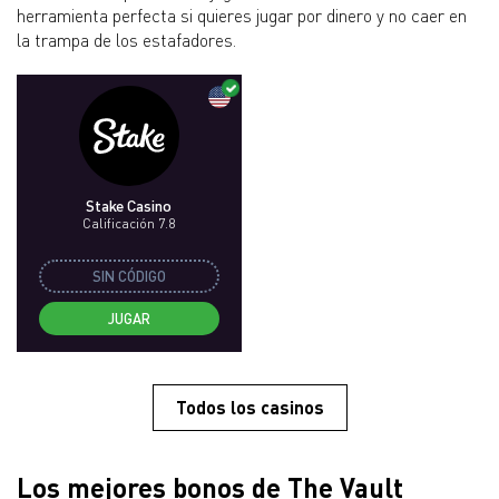
herramienta perfecta si quieres jugar por dinero y no caer en
la trampa de los estafadores.
Stake Casino
Calificación 7.8
SIN CÓDIGO
JUGAR
Todos los casinos
Los mejores bonos de The Vault