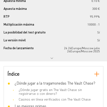
Apuesta mínima
0.10 €
Apuesta máxima
300 €
RTP
95.99%
Multiplicación máxima
10000 : 1
La posibilidad del test gratuito
Sí
La versión móvil
Sí
Fecha de lanzamiento
24 24Europe/Moscow julio
24Europe/Moscow 2025
Jackpot progresivo
No
El numero de los tambores
5
Índice
El numero de las líneas
25
Jokers
¿Dónde jugar a la tragamonedas The Vault Chase?
No
¿Dónde jugar gratis en The Vault Chase sin
Scatter
Sí
registrarse o con dinero?
Los juegos de bonificación
Free Spins, Bonus Game, Respin,
Casinos en línea verificados con The Vault Chase
Multiplier, The Vault Bonus Feature, Buy
Feature
Las mejores primas