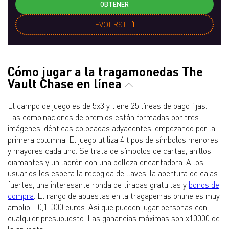
OBTENER
EVOFRST
Cómo jugar a la tragamonedas The
Vault Chase en línea
El campo de juego es de 5x3 y tiene 25 líneas de pago fijas.
Las combinaciones de premios están formadas por tres
imágenes idénticas colocadas adyacentes, empezando por la
primera columna. El juego utiliza 4 tipos de símbolos menores
y mayores cada uno. Se trata de símbolos de cartas, anillos,
diamantes y un ladrón con una belleza encantadora. A los
usuarios les espera la recogida de llaves, la apertura de cajas
fuertes, una interesante ronda de tiradas gratuitas y
bonos de
compra
. El rango de apuestas en la tragaperras online es muy
amplio - 0,1-300 euros. Así que pueden jugar personas con
cualquier presupuesto. Las ganancias máximas son x10000 de