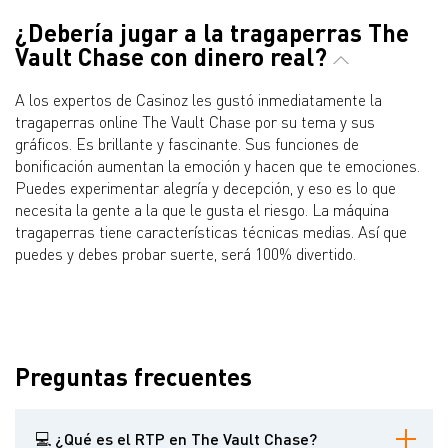
¿Debería jugar a la tragaperras The
Vault Chase con dinero real?
A los expertos de Casinoz les gustó inmediatamente la
tragaperras online The Vault Chase por su tema y sus
gráficos. Es brillante y fascinante. Sus funciones de
bonificación aumentan la emoción y hacen que te emociones.
Puedes experimentar alegría y decepción, y eso es lo que
necesita la gente a la que le gusta el riesgo. La máquina
tragaperras tiene características técnicas medias. Así que
puedes y debes probar suerte, será 100% divertido.
Preguntas frecuentes
💻 ¿Qué es el RTP en The Vault Chase?