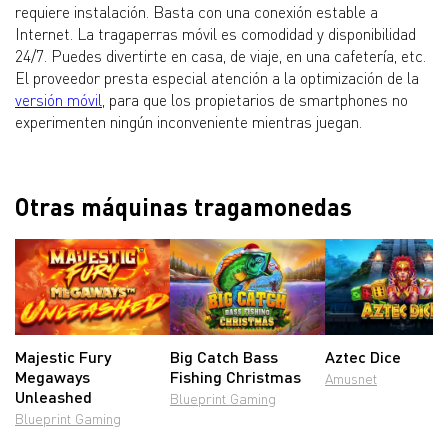
requiere instalación. Basta con una conexión estable a
Internet. La tragaperras móvil es comodidad y disponibilidad
24/7. Puedes divertirte en casa, de viaje, en una cafetería, etc.
El proveedor presta especial atención a la optimización de la
versión móvil
, para que los propietarios de smartphones no
experimenten ningún inconveniente mientras juegan.
Otras máquinas tragamonedas
Majestic Fury
Big Catch Bass
Aztec Dice
Megaways
Fishing Christmas
Amusnet
Unleashed
Blueprint Gaming
Blueprint Gaming