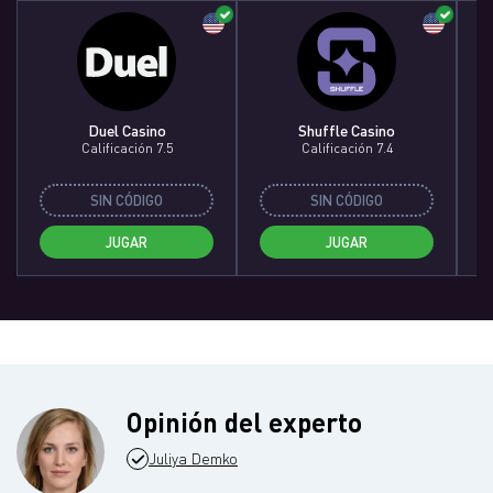
Duel Casino
Shuffle Casino
Calificación 7.5
Calificación 7.4
SIN CÓDIGO
SIN CÓDIGO
JUGAR
JUGAR
Opinión del experto
Juliya Demko