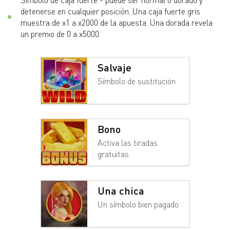
detenerse en cualquier posición. Una caja fuerte gris
muestra de x1 a x2000 de la apuesta. Una dorada revela
un premio de 0 a x5000.
Salvaje
Símbolo de sustitución
Bono
Activa las tiradas
gratuitas
Una chica
Un símbolo bien pagado