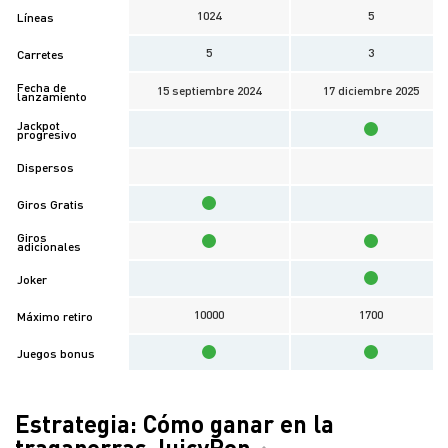
1024
5
Líneas
5
3
Carretes
Fecha de
15 septiembre 2024
17 diciembre 2025
lanzamiento
Jackpot
progresivo
Dispersos
Giros Gratis
Giros
adicionales
Joker
10000
1700
Máximo retiro
Juegos bonus
Estrategia: Cómo ganar en la
tragaperras JuicyPop