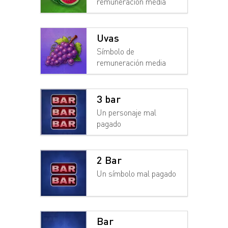
remuneración media
Uvas
Símbolo de
remuneración media
3 bar
Un personaje mal
pagado
2 Bar
Un símbolo mal pagado
Bar