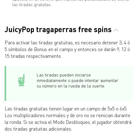
las tiradas gratuitas.
JuicyPop tragaperras free spins
Para activar las tiradas gratuitas, es necesario detener 3, 4 ó
5 símbolos de Bonus en el campo y entonces se darán 9, 12 ó
15 tiradas respectivamente.
Las tiradas pueden iniciarse
inmediatamente o puede intentar aumentar
su número en la rueda de la suerte.
Las tiradas gratuitas tienen lugar en un campo de 5x5 o 6x5.
Los multiplicadores normales y de oro no se reinician durante
la ronda. Si se activa el Modo Desbloqueo, el jugador obtendrá
dos tiradas gratuitas adicionales.