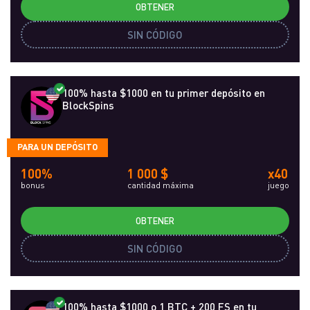
OBTENER
SIN CÓDIGO
100% hasta $1000 en tu primer depósito en
BlockSpins
PARA UN DEPÓSITO
100%
1 000 $
x40
bonus
cantidad máxima
juego
OBTENER
SIN CÓDIGO
100% hasta $1000 o 1 BTC + 200 FS en tu