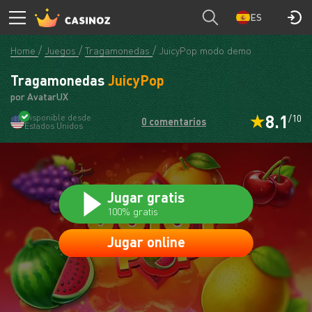
EVOFRST
JUGAR
ES
Home
Juegos
Tragamonedas
JuicyPop modo demo
Tragamonedas
JuicyPop
por AvatarUX
8.1
Disponible desde
/10
0 comentarios
Estados Unidos
Jugar gratis
100% gratis
Jugar online