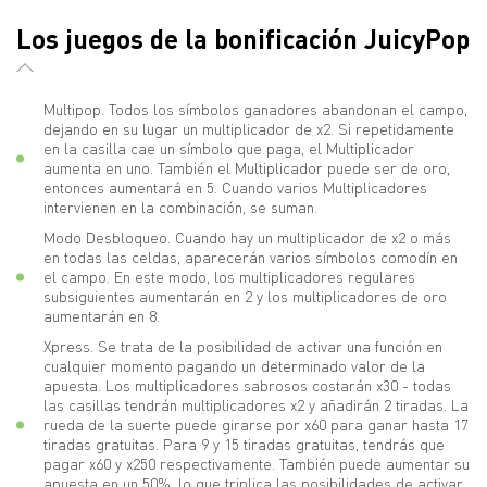
Los juegos de la bonificación JuicyPop
Multipop. Todos los símbolos ganadores abandonan el campo,
dejando en su lugar un multiplicador de x2. Si repetidamente
en la casilla cae un símbolo que paga, el Multiplicador
aumenta en uno. También el Multiplicador puede ser de oro,
entonces aumentará en 5. Cuando varios Multiplicadores
intervienen en la combinación, se suman.
Modo Desbloqueo. Cuando hay un multiplicador de x2 o más
en todas las celdas, aparecerán varios símbolos comodín en
el campo. En este modo, los multiplicadores regulares
subsiguientes aumentarán en 2 y los multiplicadores de oro
aumentarán en 8.
Xpress. Se trata de la posibilidad de activar una función en
cualquier momento pagando un determinado valor de la
apuesta. Los multiplicadores sabrosos costarán x30 - todas
las casillas tendrán multiplicadores x2 y añadirán 2 tiradas. La
rueda de la suerte puede girarse por x60 para ganar hasta 17
tiradas gratuitas. Para 9 y 15 tiradas gratuitas, tendrás que
pagar x60 y x250 respectivamente. También puede aumentar su
apuesta en un 50%, lo que triplica las posibilidades de activar