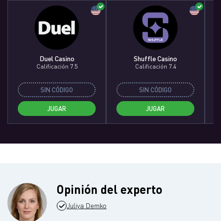
Duel Casino
Shuffle Casino
Calificación 7.5
Calificación 7.4
SIN CÓDIGO
SIN CÓDIGO
JUGAR
JUGAR
Opinión del experto
Juliya Demko