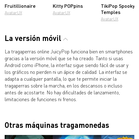
Fruitillionaire
Kitty POPpins
TikiPop Spooky
Temples
AvatarUX
AvatarUX
AvatarUX
La versión móvil
La tragaperras online JuicyPop funciona bien en smartphones
gracias a la versión móvil que se ha creado. Tanto si usas
Android como iPhone, la interfaz sigue siendo fácil de usar y
los gráficos no pierden ni un ápice de calidad. La interfaz se
adapta a cualquier pantalla, lo que te permite iniciar la
tragaperras sobre la marcha, en los descansos o incluso
antes de acostarte. No hay dificultades de lanzamiento,
limitaciones de funciones ni frenos.
Otras máquinas tragamonedas