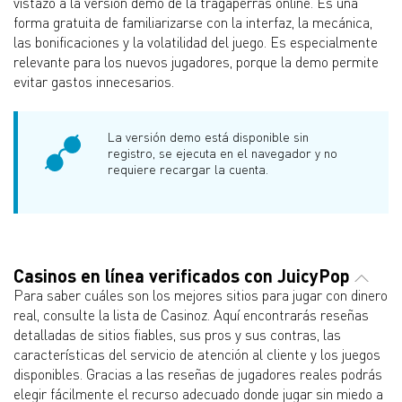
vistazo a la versión demo de la tragaperras online. Es una
forma gratuita de familiarizarse con la interfaz, la mecánica,
las bonificaciones y la volatilidad del juego. Es especialmente
relevante para los nuevos jugadores, porque la demo permite
evitar gastos innecesarios.
La versión demo está disponible sin
registro, se ejecuta en el navegador y no
requiere recargar la cuenta.
Casinos en línea verificados con JuicyPop
Para saber cuáles son los mejores sitios para jugar con dinero
real, consulte la lista de Casinoz. Aquí encontrarás reseñas
detalladas de sitios fiables, sus pros y sus contras, las
características del servicio de atención al cliente y los juegos
disponibles. Gracias a las reseñas de jugadores reales podrás
elegir fácilmente el recurso adecuado donde jugar sin miedo a