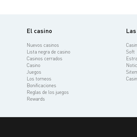
El casino
Las
Nuevos casinos
Casin
Lista negra de casino
Soft
Casinos cerrados
Estra
Casino
Notic
Juegos
Site
Los torneos
Casin
Bonificaciones
Reglas de los juegos
Rewards