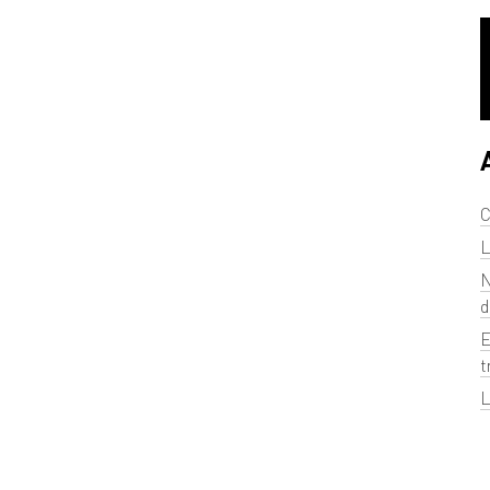
C
L
N
d
E
t
L