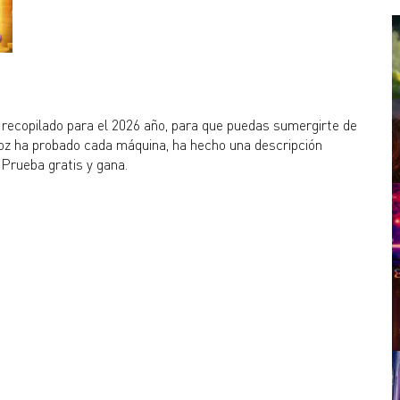
a recopilado para el 2026 año, para que puedas sumergirte de
oz ha probado cada máquina, ha hecho una descripción
. Prueba gratis y gana.