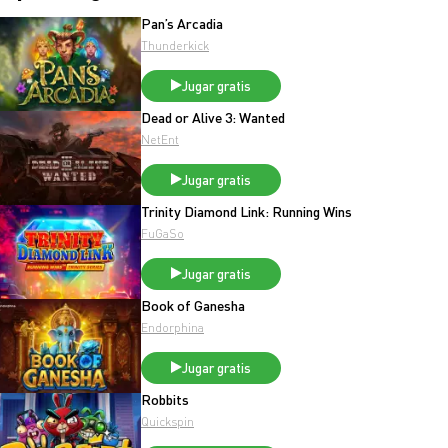
Pan’s Arcadia
Thunderkick
Jugar gratis
Dead or Alive 3: Wanted
NetEnt
Jugar gratis
Trinity Diamond Link: Running Wins
FuGaSo
Jugar gratis
Book of Ganesha
Endorphina
Jugar gratis
Robbits
Quickspin