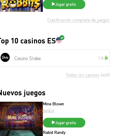
Jugar gratis
Clasificación completa de juegos
Top 10 casinos ES
Casino Stake
7.8
Todos los casinos
(469)
Nuevos juegos
Mine Blown
NetEnt
Jugar gratis
Rabid Randy