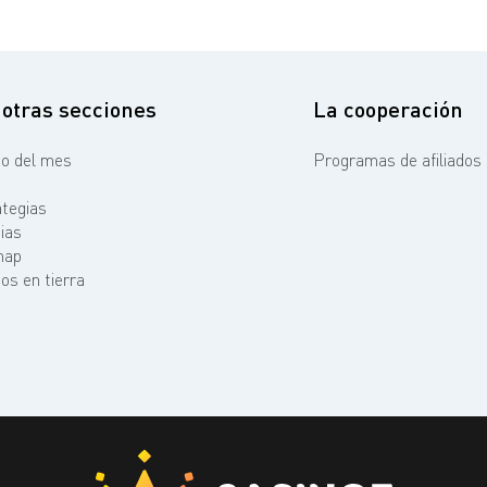
 otras secciones
La cooperación
o del mes
Programas de afiliados
tegias
ias
map
os en tierra