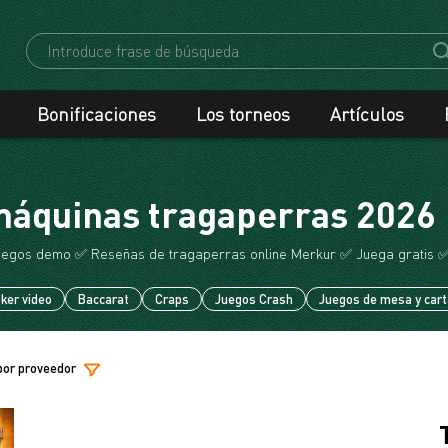
Bonificaciones
Los torneos
Artículos
máquinas tragaperras 2026
egos demo ✅ Reseñas de tragaperras online Merkur ✅ Juega gratis ✅ S
ker video
Baccarat
Craps
Juegos Crash
Juegos de mesa y car
 por proveedor