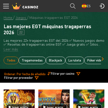
ES
Home
Juegos
Máquinas tragaperras EGT 2026
Las mejores EGT máquinas tragaperras
2026
22
Las mejores 22+ tragaperras EGT del 2026 ✅ Nuevos juegos demo
✅ Reseñas de tragaperras online EGT ✅ Juega gratis ✅ Sitios
oficiales de casinos
Leer más
Todos
Tragamonedas
Blackjack
La ruleta
Póker video
Filtrar por casino
Ordenar: Por fecha de añadido
Filtrar por proveedor
Jugar gratis
Jugar gratis
Jugar gratis