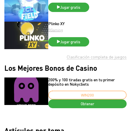
Jugar gratis
Plinko XY
BGaming
Jugar gratis
Clasificación completa de juegos
Los Mejores Bonos de Casino
200% y 100 tiradas gratis en tu primer
depósito en Nokycbets
WIN200
Obtener
Artículos por tema