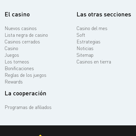
El casino
Las otras secciones
Nuevos casinos
Casino del mes
Lista negra de casino
Soft
Casinos cerrados
Estrategias
Casino
Noticias
Juegos
Sitemap
Los torneos
Casinos en tierra
Bonificaciones
Reglas de los juegos
Rewards
La cooperación
Programas de afiliados