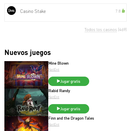
Casino Stake
7.8
Todos los casinos
(469)
Nuevos juegos
Mine Blown
NetEnt
Jugar gratis
Rabid Randy
NetEnt
Jugar gratis
Finn and the Dragon Tales
NetEnt